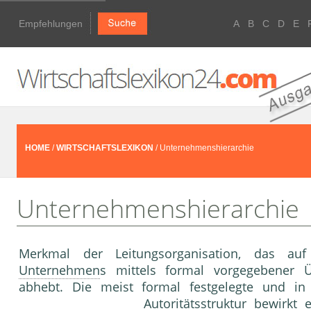
Empfehlungen
A
B
C
D
E
HOME
/
WIRTSCHAFTSLEXIKON
/ Unternehmenshierarchie
Unternehmenshierarchie
Merkmal der Leitungsorganisation, das auf
Unternehmen
s mittels formal vorgegebener Ü
abhebt. Die meist formal festgelegte und 
Autoritätsstruktur bewirkt 