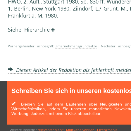
HWO, 2. Aufl., Stuttgart 1980, Sp. 830 ff. Wundere
1, Berlin, New York 1980. Ziindorf, L./ Grunt, M.,
Frankfurt a. M. 1980.
Siehe Hierarchie
Vorhergehender Fachbegriff:
Unternehmensgrundsätze
| Nächster Fachbegri
Diesen Artikel der Redaktion als fehlerhaft meld
Schreiben Sie sich in unseren kostenlo
Bleiben Sie auf dem Laufenden über Neuigkeiten und 
Wirtschaftslexikon, indem Sie unseren monatlichen Newslett
Werbung. Jederzeit mit einem Klick abbestellbar.
Weitere Begriffe :
relevanter Markt
|
Multikanalvertrieb
|
Lizenzmarke