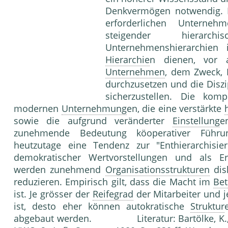
Denkvermögen notwendig. D
erforderlichen Unternehm
steigender hiera
Unternehmenshierarchien 
Hierarchie
n dienen, vor a
Unternehmen
, dem Zweck,
durchzusetzen und die Disz
sicherzustellen. Die kompl
modernen
Unternehmung
en, die eine verstärkte
sowie die aufgrund veränderter
Einstellung
e
zunehmende Bedeutung köoperativer Führu
heutzutage eine Tendenz zur "Enthierarchisier
demokratischer Wertvorstellungen und als Er
werden zunehmend
Organisationsstrukturen
disk
reduzieren. Empirisch gilt, dass die Macht im
Bet
ist. Je grösser der
Reifegrad
der Mitarbeiter und j
ist, desto eher können autokratische
Struktur
abgebaut werden. Literatur: Bartölke, K.