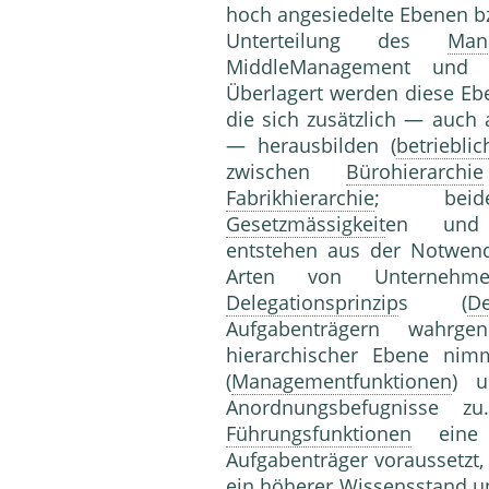
hoch angesiedelte Ebenen b
Unterteilung des
Man
MiddleManagement un
Überlagert werden diese Eb
die sich zusätzlich — auch
— herausbilden (
betrieblic
zwischen
Bürohierarchie
Fabrikhierarchie
; beide
Gesetzmässigkeit
en u
entstehen aus der Notwend
Arten von Unternehme
Delegationsprinzip
s (
De
Aufgabenträgern wahrg
hierarchischer Ebene nim
(
Managementfunktionen
) u
Anordnungsbefugnisse
Führungsfunktionen
eine 
Aufgabenträger voraussetzt, 
ein höherer Wissensstand u