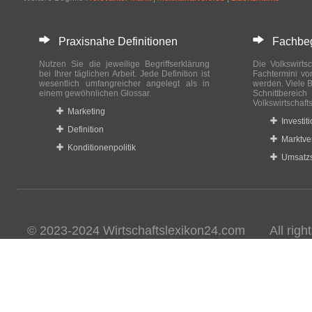
Praxisnahe Definitionen
Fachbegri
Nutzen Sie die jeweilige Begriffserklärung
Die Volkswirtsc
bei Ihrer täglichen Arbeit. Jede Definition ist
Fachtermini vo
wesentlich umfangreicher angelegt als in
werden. Viele B
einem gewöhnlichen Glossar.
Schnittberei
Volkswirtschaft
Marketing
Investit
Definition
Marktve
Konditionenpolitik
Umsatzs
© 2023-2024 Wirtschaftslexikon24.com All rights