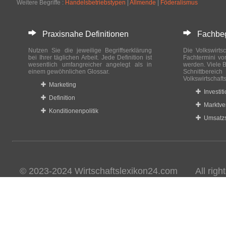
Weitere Begriffe :
Handelsbetriebstypen
|
Allmende
|
Föderalismus
Praxisnahe Definitionen
Fachbegri
Nutzen Sie die jeweilige Begriffserklärung
Die Volkswirtsc
bei Ihrer täglichen Arbeit. Jede Definition ist
Fachtermini vo
wesentlich umfangreicher angelegt als in
werden. Viele B
einem gewöhnlichen Glossar.
Schnittberei
Volkswirtschaft
Marketing
Investit
Definition
Marktve
Konditionenpolitik
Umsatzs
© 2023-2024 Wirtschaftslexikon24.com All rights