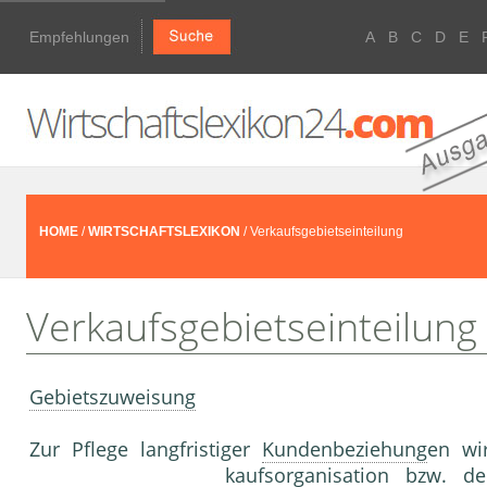
Empfehlungen
A
B
C
D
E
HOME
/
WIRTSCHAFTSLEXIKON
/ Verkaufsgebietseinteilung
Verkaufsgebietseinteilung
Gebietszuweisung
Zur Pflege langfristiger
Kundenbeziehung
en wi
kaufsorganisation bzw. d