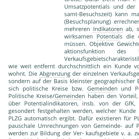
Umsatzpotentials und der 
samt-Besuchszeit) kann m
(Besuchspla­nung) errechn
mehreren
Indikatoren
ab, s
wirk­samen
Potential
s die 
müssen. Objektive Ge­wich
aktionsfunktion des
Verkaufsgebietscharakterist
wie weit entfernt durchschnittlich ein Kunde
wohnt. Die
Abgrenzung
der einzelnen Verkaufsge­
son­dern auf der Basis kleinster geographischer 
sich politische Kreise bzw.
Gemeinde
n und Po
Politische Kreise/
Gemeinde
n haben den Vorteil,
über Potentialindikatoren, insb. von der GfK
gesondert festgehalten werden, welcher Kunde 
PLZG automatisch ergibt. Dafür existie­ren für
pauschale Umrechnungen von Gemein­de- auf PL
werden zur Bildung der Ver- kaufsgebiete v. a. 