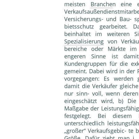
meisten
Branche
n eine e
Verkaufsaußendienstmit
Versicherungs- und Bau- s
bietsschutz gearbeitet.
beinhaltet im weiteren S
Spezialisierung
von Ver­käu
bereiche oder Märkte 
engeren Sinne ist dami
Kundengruppen für die exk
gemeint. Dabei wird in der 
vorgegangen: Es werden gl
damit die Verkäufer gleiche 
nur sinn- voll, wenn deren 
eingeschätzt wird, b) Di
Maßgabe der Leistungsfähigk
festgelegt. Bei diesem
unterschiedlich leistungsfä
„großer“ Verkaufsgebic- te
Größe. Dafür zieht man i. a