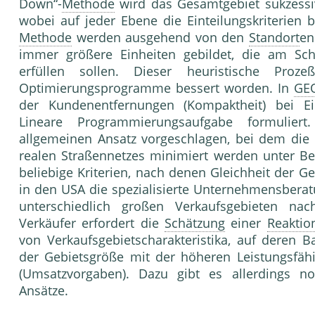
Down“-
Methode
wird das Gesamtgebiet sukzessive
wobei auf jeder Ebene die Einteilungskriterien b
Methode
werden ausgehend von den
Standort
en
immer größere Einheiten gebildet, die am Schlu
erfüllen sollen. Dieser heuristische Pro
Optimierungsprogramme bessert worden. In
GE
der Kundenent­fernungen (Kompaktheit) bei Ei
Lineare Pro­grammierungsaufgabe formulier
allgemeinen Ansatz vorgeschlagen, bei dem die 
realen Stra­ßennetzes minimiert werden unter B
beliebige Kriterien, nach denen Gleichheit der Ge
in den USA die spezialisierte Unterneh­mensberat
unterschiedlich großen Verkaufsgebieten nac
Verkäufer erfordert die
Schätzung
einer
Reaktio
von Verkaufsgebiets­charakteristika, auf deren
der Gebietsgröße mit der höheren Leistungsfäh
(Umsatzvorga­ben). Dazu gibt es allerdings no
Ansätze.