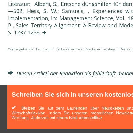
Literatur: Albers, S., Entscheidungshilfen für de
—502. Hess, S. W.; Samuels, , Experiences with
Implementation, in:
Management
Science, Vol. 18
P., Sales Territory Alignment: A Review and Mode
S. 1237-1256.
Vorhergehender Fachbegriff:
Verkaufsformen
| Nächster Fachbegriff:
Verkau
Diesen Artikel der Redaktion als fehlerhaft meld
Schreiben Sie sich in unseren kostenlo
Bleiben Sie auf dem Laufenden über Neuigkeiten und 
Wirtschaftslexikon, indem Sie unseren monatlichen Newslett
Werbung. Jederzeit mit einem Klick abbestellbar.