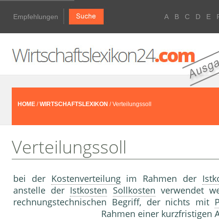
Empfehlungen
A
B
C
D
E
HOME
/
WIRTSCHAFTSLEXIKON
/ Verteilungssoll
Verteilungssoll
bei der
Kostenverteilung
im Rahmen der
Ist
anstelle der
Istkosten
Sollkosten
verwendet we
rechnungstechnischen Begriff, der nichts mit
Rahmen einer kurzfristigen