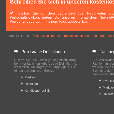
Schreiben Sie sich in unseren kostenlo
Bleiben Sie auf dem Laufenden über Neuigkeiten und 
Wirtschaftslexikon, indem Sie unseren monatlichen Newslett
Werbung. Jederzeit mit einem Klick abbestellbar.
Weitere Begriffe :
Mutterschaftsurlaub
|
Frühfluktuation
|
Führung, Führungsst
Praxisnahe Definitionen
Fachbegri
Nutzen Sie die jeweilige Begriffserklärung
Die Volkswirtsc
bei Ihrer täglichen Arbeit. Jede Definition ist
Fachtermini vo
wesentlich umfangreicher angelegt als in
werden. Viele B
einem gewöhnlichen Glossar.
Schnittberei
Volkswirtschaft
Marketing
Investit
Definition
Marktve
Konditionenpolitik
Umsatzs