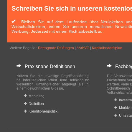
Schreiben Sie sich in unseren kostenlo
Bleiben Sie auf dem Laufenden über Neuigkeiten und 
Wirtschaftslexikon, indem Sie unseren monatlichen Newslett
Werbung. Jederzeit mit einem Klick abbestellbar.
Weitere Begriffe :
Retrograde Prüfungen
|
öArbVG
|
Kapitalbedarfsplan
Praxisnahe Definitionen
Fachbegri
Nutzen Sie die jeweilige Begriffserklärung
Die Volkswirtsc
bei Ihrer täglichen Arbeit. Jede Definition ist
Fachtermini vo
wesentlich umfangreicher angelegt als in
werden. Viele B
einem gewöhnlichen Glossar.
Schnittberei
Volkswirtschaft
Marketing
Investit
Definition
Marktve
Konditionenpolitik
Umsatzs