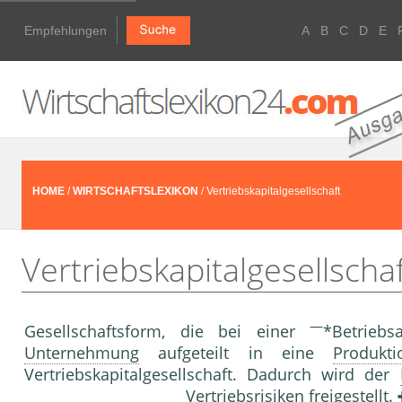
Empfehlungen
A
B
C
D
E
HOME
/
WIRTSCHAFTSLEXIKON
/ Vertriebskapitalgesellschaft
Vertriebskapitalgesellscha
—
Gesellschaftsform, die bei einer
*Betriebs
Unternehmung
aufgeteilt in eine
Produkti
Vertriebskapitalgesellschaft. Dadurch wird der
Vertriebsrisiken freigestellt.