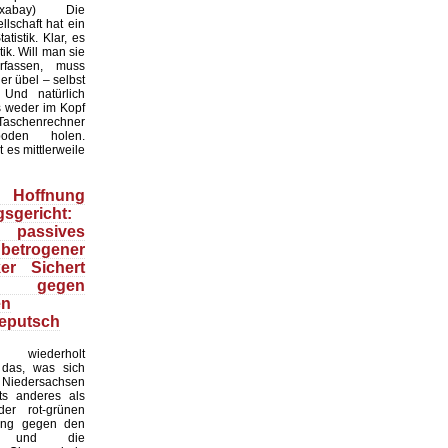
:Pixabay) Die
lschaft hat ein
tistik. Klar, es
ik. Will man sie
erfassen, muss
r übel – selbst
 Und natürlich
 weder im Kopf
Taschenrechner
oden holen.
t es mittlerweile
Hoffnung
sgericht:
 passives
 betrogener
ker Sichert
 gegen
en
eputsch
 wiederholt
, das, was sich
Niedersachsen
hts anderes als
er rot-grünen
ung gegen den
at und die