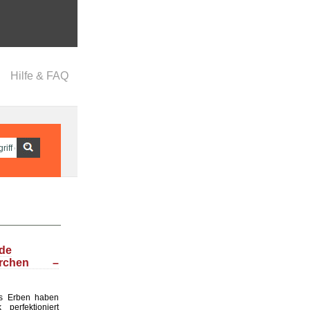
Hilfe & FAQ
nde
ärchen –
s Erben haben
perfektioniert