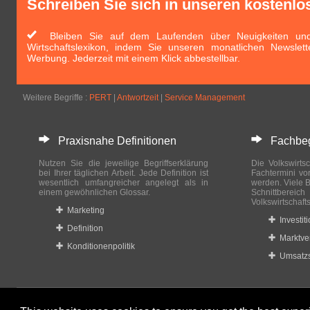
Schreiben Sie sich in unseren kostenlo
Bleiben Sie auf dem Laufenden über Neuigkeiten und 
Wirtschaftslexikon, indem Sie unseren monatlichen Newslett
Werbung. Jederzeit mit einem Klick abbestellbar.
Weitere Begriffe :
PERT
|
Antwortzeit
|
Service Management
Praxisnahe Definitionen
Fachbegri
Nutzen Sie die jeweilige Begriffserklärung
Die Volkswirtsc
bei Ihrer täglichen Arbeit. Jede Definition ist
Fachtermini vo
wesentlich umfangreicher angelegt als in
werden. Viele B
einem gewöhnlichen Glossar.
Schnittberei
Volkswirtschaft
Marketing
Investit
Definition
Marktve
Konditionenpolitik
Umsatzs