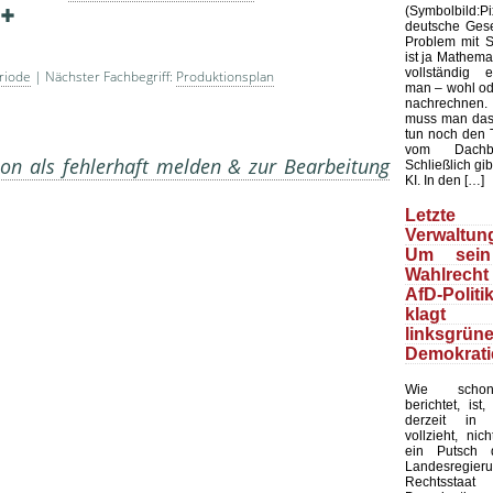
.
(Symbolbild
deutsche Gesel
Problem mit Sta
ist ja Mathemat
vollständig 
riode
| Nächster Fachbegriff:
Produktionsplan
man – wohl ode
nachrechnen.
muss man das
tun noch den 
vom Dachb
on als fehlerhaft melden & zur Bearbeitung
Schließlich gib
KI. In den […]
Letzte 
Verwaltung
Um sein
Wahlrecht
AfD-Politi
klagt
linksgrün
Demokrati
Wie schon
berichtet, ist
derzeit in 
vollzieht, nic
ein Putsch d
Landesregier
Rechtssta