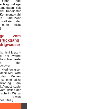
. Ohne jede
echtsgrundlage
andidaten seit
er Kandidatur
ommunalwahl
en – und zwar
 weil sie in der
einer nicht
]
üge vom
tsrückgang
drigwasser
ik, nicht Merz –
de der wahre
die schlechteste
tslage der
chichte
 Niedrigwasser
Diese Mär wird
 den Medien
ist eine allzu
klärung. Am
. August, sagte
vom Institut der
tschaft (IW) zu
 etwas
es. Das […]