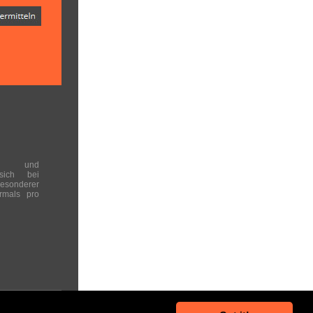
en und
 sich bei
onderer
rmals pro