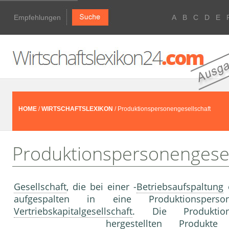
Empfehlungen
A
B
C
D
E
HOME
/
WIRTSCHAFTSLEXIKON
/ Produktionspersonengesellschaft
Produktionspersonengesel
Gesellschaft
, die bei einer -
Betriebsaufspaltung
e
aufgespalten in eine Produktionsper
Vertriebskapitalgesellschaft
. Die Produktions
hergestellten
Produkte