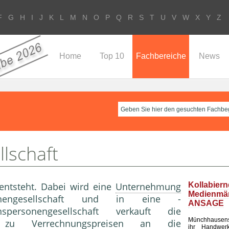
F
G
H
I
J
K
L
M
N
O
P
Q
R
S
T
U
V
W
X
Y
Z
Home
Top 10
Fachbereiche
News
lschaft
ntsteht. Dabei wird eine
Unternehmung
Kollabier
Medienm
sonengesellschaft und in eine -
ANSAGE
personengesellschaft verkauft die
Münchhausen
zu
Verrechnungspreise
n an die
ihr Handwerk 