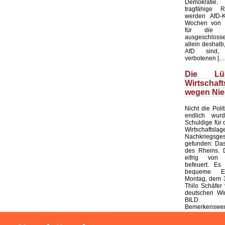
Demokratie
tragfähige R
werden AfD-K
Wochen von d
für die K
ausgeschloss
allein deshalb,
AfD sind, 
verbotenen […
Die L
Wirtschaf
wegen Nie
Nicht die Polit
endlich wur
Schuldige für 
Wirtschaf
Nachkriegsges
gefunden: Das
des Rheins. 
eifrig von
befeuert. Es 
bequeme Er
Montag, dem 3
Thilo Schäfer 
deutschen Wir
BILD
Bemerkenswert