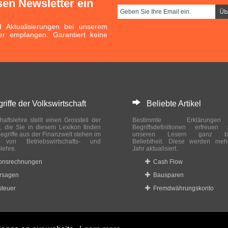
sen Newsletter ein
Aktualisierungen bei unserem
er empfangen. Garantiert keine
ffe der Volkswirtschaft
Beliebte Artikel
haftslehre stellt einen Grossteil der
Bestimmte Erklärung
r, die Sie in diesem Lexikon finden
Begriffsdefinitionen erfreuen
egriffe aus der Finanzwelt stehen im
unseren Lesern ganz bes
ch von Betriebswirtschafts- und
Beliebtheit. Diese werden meh
slehre.
Jahr aktualisiert.
ionsrechnungen
Cash Flow
rsagen
Bausparen
teuer
Fremdwährungskonto