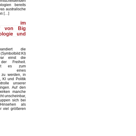
cheidenden
ologien bereits
Das australische
as […]
wood im
ff von Big
ologie und
ndiert die
(Symbolbild:KI)
ar einst die
der Freiheit.
oht es zum
atz eines
 zu werden, in
 KI und Politik
rolle unserer
ingen. Auf den
 wirken manche
ht unscheinbar,
uppen sich bei
Hinsehen als
 viel größeren