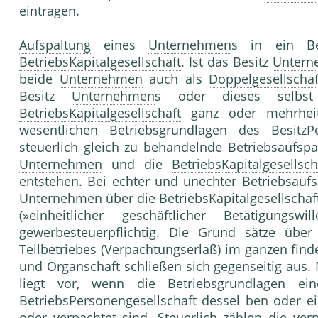
eintragen.
Aufspaltung
eines
Unternehmen
s in ein Be
BetriebsKapitalgesellschaft
. Ist das Besitz
Untern
beide
Unternehmen
auch als
Doppelgesellschaf
Besitz
Unternehmen
s oder dieses selb
BetriebsKapitalgesellschaft
ganz oder mehrheitl
wesentlichen Betriebsgrundlagen des Besitz
steuerlich gleich zu behandelnde Betriebsaufspa
Unternehmen
und die
BetriebsKapitalgesellsch
entstehen. Bei echter und unechter Betriebsaufs
Unternehmen
über die
BetriebsKapitalgesellschaf
(»einheitlicher geschäftlicher Betätigung
gewerbesteuerpflichtig. Die Grund sätze übe
Teilbetrieb
es (Verpachtungserlaß) im ganzen fin
und
Organschaft
schließen sich gegenseitig aus.
liegt vor, wenn die Betriebsgrundlagen e
BetriebsPersonengesellschaft dessel ben oder e
oder verpachtet sind. Steuerlich zählen die ve