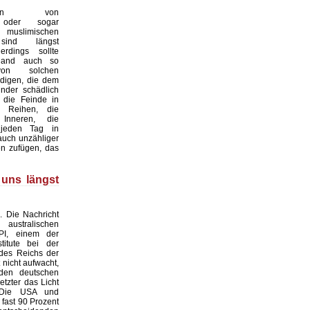
ungen von
n oder sogar
en muslimischen
sind längst
lerdings sollte
hland auch so
on solchen
digen, die dem
nder schädlich
 die Feinde in
 Reihen, die
Inneren, die
 jeden Tag in
auch unzähliger
n zufügen, das
 uns längst
. Die Nachricht
stralischen
PI, einem der
titute bei der
des Reichs der
t nicht aufwacht,
den deutschen
etzter das Licht
 Die USA und
 fast 90 Prozent