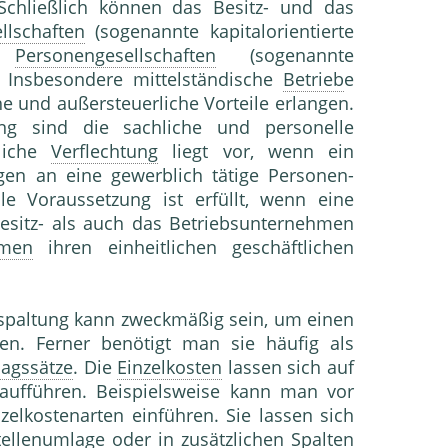
Schließlich können das Besitz- und das
llschaften
(sogenannte kapitalorientierte
ch
Personengesellschaften
(sogenannte
. Insbesondere mittelständische
Betrieb
e
e und außersteuerliche Vorteile erlangen.
ung sind die sachliche und personelle
liche
Verflechtung
liegt vor, wenn ein
gen an eine gewerblich tätige Personen-
le Voraussetzung ist erfüllt, wenn eine
sitz- als auch das Betriebsunternehmen
hmen
ihren einheitlichen geschäftlichen
spaltung kann zweckmäßig sein, um einen
en. Ferner benötigt man sie häufig als
lagssätze
. Die
Einzelkosten
lassen sich auf
 aufführen. Beispielsweise kann man vor
zelkostenarten einführen. Sie lassen sich
tellenumlage
oder in zusätzlichen Spalten