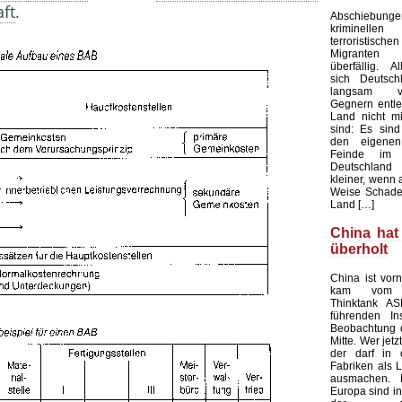
aft
.
Abschieb
kriminelle
terroristisch
Migranten 
überfällig. Al
sich Deutsc
langsam v
Gegnern entle
Land nicht mi
sind: Es sind
den eigenen
Feinde im 
Deutschland
kleiner, wenn 
Weise Schade
Land […]
China hat
überholt
China ist vorn
kam vom au
Thinktank AS
führenden Ins
Beobachtung 
Mitte. Wer jetz
der darf in 
Fabriken als L
ausmachen.
Europa sind in