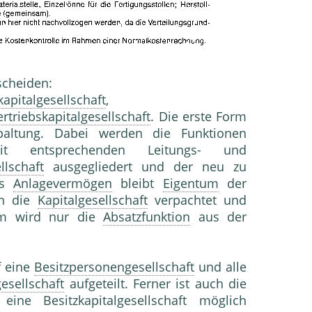
scheiden:
kapitalgesellschaft
,
ertriebskapitalgesellschaft
. Die erste Form
spaltung. Dabei werden die Funktionen
entsprechenden Leitungs- und
lschaft
ausgegliedert und der neu zu
as
Anlagevermögen
bleibt
Eigentum
der
an die
Kapitalgesellschaft
verpachtet und
orm wird nur die
Absatzfunktion
aus der
 eine
Besitzpersonengesellschaft
und alle
gesellschaft
aufgeteilt. Ferner ist auch die
ne Besitzkapitalgesellschaft möglich