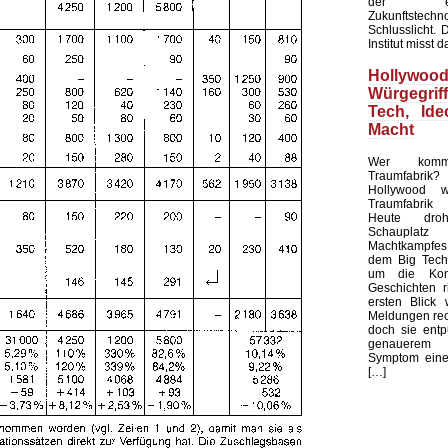
der ents
Zukunftstechn
Schlusslicht. 
Institut misst d
Holly
Würgegri
Tech, Ide
Macht
Wer komma
Traumfabrik? 
Hollywood w
Traumfabrik 
Heute dr
Schaupl
Machtkampfes
dem Big Tech,
um die Kont
Geschichten r
ersten Blick
Meldungen rec
doch sie entp
genauerem 
Symptom einer
[…]