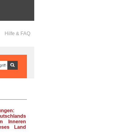
Hilfe & FAQ
ungen:
tschlands
m Inneren
ieses Land