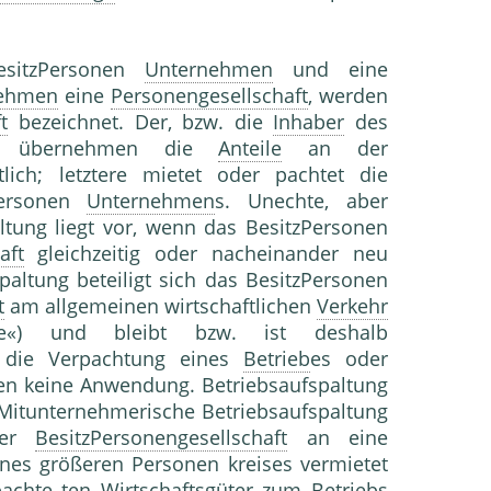
sitzPersonen
Unternehmen
und eine
ehmen
eine
Personengesellschaft
, werden
t
bezeichnet. Der, bzw. die
Inhaber
des
st übernehmen die
Anteile
an der
ich; letztere mietet oder pachtet die
Personen
Unternehmen
s. Unechte, aber
ltung liegt vor, wenn das BesitzPersonen
aft
gleichzeitig oder nacheinander neu
paltung beteiligt sich das BesitzPersonen
t
am allgemeinen wirtschaftlichen
Verkehr
swille«) und bleibt bzw. ist deshalb
r die Verpachtung eines
Betrieb
es oder
den keine Anwendung. Betriebsaufspaltung
 Mitunternehmerische Betriebsaufspaltung
iner
BesitzPersonengesellschaft
an eine
ines größeren Personen kreises vermietet
rpachte ten
Wirtschaftsgüter
zum
Betrieb
s