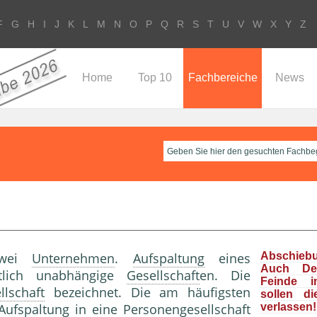
F
G
H
I
J
K
L
M
N
O
P
Q
R
S
T
U
V
W
X
Y
Z
Home
Top 10
Fachbereiche
News
zwei
Unternehmen
.
Aufspaltung
eines
Abschieb
Auch Deu
tlich unabhängige
Gesellschaft
en. Die
Feinde i
llschaft
bezeichnet. Die am häufigsten
sollen d
Aufspaltung
in eine
Personengesellschaft
verlassen!