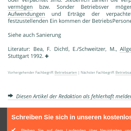
vermögen
bzw. Sonder Betriebsver mögen d
Aufwendungen
und Erträge der verpacht
festzustellenden Ein kommen der BetriebsPersone
Siehe auch Sanierung
Literatur: Bea, F. Dichtl, E./Schweitzer, M.,
Allg
Stuttgart 1992.
Vorhergehender Fachbegriff:
Betriebsarten
| Nächster Fachbegriff:
Betriebsa
Diesen Artikel der Redaktion als fehlerhaft meld
Schreiben Sie sich in unseren kostenlo
Bleiben Sie auf dem Laufenden über Neuigkeiten und 