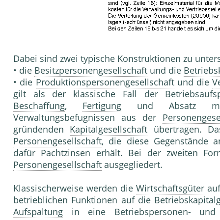
Dabei sind zwei typische Konstruktionen zu unter
• die
Besitzpersonengesellschaft
und die
Betriebs
• die
Produktionspersonengesellschaft
und die
V
gilt als der klassische Fall der Betriebsauf
Beschaffung
,
Fertigung
und Absatz mit 
Verwaltungsbefugnissen aus der
Personengesel
gründenden
Kapitalgesellschaft
übertragen. D
Personengesellschaft
, die diese Gegenstände 
dafür Pachtzinsen erhält. Bei der zweiten F
Personengesellschaft
ausgegliedert.
Klassischerweise werden die
Wirtschaftsgüter
auf
betrieblichen Funktionen auf die
Betriebskapital
Aufspaltung
in eine Betriebspersonen- und ei