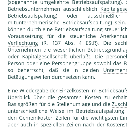
(sogenannte umgekehrte Betriebsaufspaltung). 
Betriebsunternehmen ausschließlich
Kapitalgese
Betriebsaufspaltung) oder ausschließli
mitunternehmerische Betriebsaufspaltung) sein
können durch eine Betriebsaufspaltung steuerlich
Voraussetzung für die steuerliche Anerkenn
Verflechtung
(R. 137 Abs. 4 EStR). Die sach
Unternehmen
die wesentlichen Betriebsgrundla
oder
Kapitalgesellschaft
überläßt. Die personel
Person oder eine Personengruppe sowohl das Be
so beherrscht, daß sie in beiden
Unterne
Betätigungswillen durchsetzen kann.
Eine Wiedergabe der
Einzelkosten
im Betriebsauf
Überblick über die gesamten Kosten zu erhalt
Basisgrößen für die Stellenumlage und die
Zusch
unterschiedliche Weise im Betriebsaufspaltung
den
Gemeinkosten
Zeilen für die wichtigsten Ein
aber auch in speziellen Zeilen nach der
Kostens