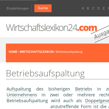
Empfehlungen
A
B
C
D
E
HOME
/
WIRTSCHAFTSLEXIKON
/ Betriebsaufspaltung
Betriebsaufspaltung
Aufspaltung
des bisherigen
Betrieb
s in 
Unternehmen
s in zwei oder mehrere rech
Betriebsaufspaltung wird auch als
Doppelgese
anzutreffende Form ist die