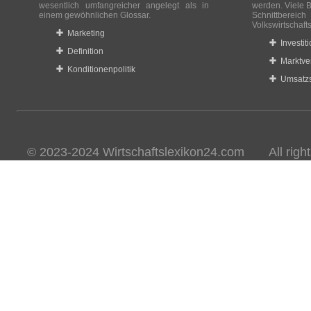
wesentlich umfangreicher angelegt als in
werden. Viele B
einem gewöhnlichen Glossar.
Schnittberei
Volkswirtschaft
Marketing
Investit
Definition
Marktve
Konditionenpolitik
Umsatzs
© 2023-2024 Wirtschaftslexikon24.com All rights