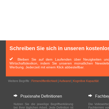
Schreiben Sie sich in unseren kostenlo
Bleiben Sie auf dem Laufenden über Neuigkeiten und 
Wirtschaftslexikon, indem Sie unseren monatlichen Newslett
Werbung. Jederzeit mit einem Klick abbestellbar.
Weitere Begriffe :
Firmenöffentlichkeit
|
Aufwand
|
Kognitive Kapazität
Praxisnahe Definitionen
Fachbegri
Nutzen Sie die jeweilige Begriffserklärung
Die Volkswirtsc
bei Ihrer täglichen Arbeit. Jede Definition ist
Fachtermini vo