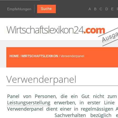
Empfehlungen
A
B
C
D
E
HOME
/
WIRTSCHAFTSLEXIKON
/ Verwenderpanel
Verwenderpanel
Panel von Personen, die ein Gut nicht zum
Leistungserstellung
erwerben, in erster Linie
Verwenderpanel dient einer in regelmässigen
Sachverhalten bezüglich