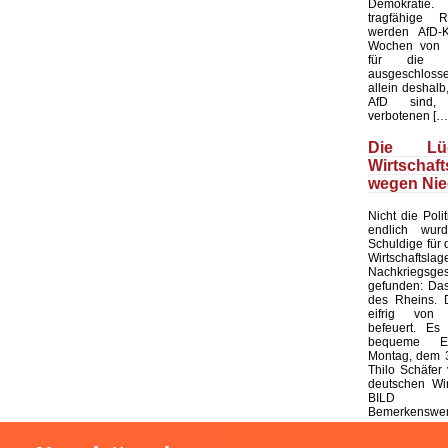
Demokratie
tragfähige R
werden AfD-K
Wochen von d
für die K
ausgeschloss
allein deshalb,
AfD sind, 
verbotenen […
Die L
Wirtschaf
wegen Nie
Nicht die Polit
endlich wur
Schuldige für 
Wirtschaf
Nachkriegsges
gefunden: Das
des Rheins. 
eifrig von
befeuert. Es 
bequeme Er
Montag, dem 3
Thilo Schäfer 
deutschen Wir
BILD
Bemerkenswert