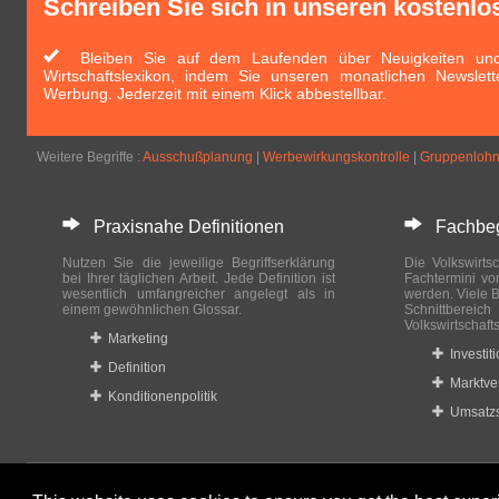
Schreiben Sie sich in unseren kostenlo
Bleiben Sie auf dem Laufenden über Neuigkeiten und 
Wirtschaftslexikon, indem Sie unseren monatlichen Newslett
Werbung. Jederzeit mit einem Klick abbestellbar.
Weitere Begriffe :
Ausschußplanung
|
Werbewirkungskontrolle
|
Gruppenloh
Praxisnahe Definitionen
Fachbegri
Nutzen Sie die jeweilige Begriffserklärung
Die Volkswirtsc
bei Ihrer täglichen Arbeit. Jede Definition ist
Fachtermini vo
wesentlich umfangreicher angelegt als in
werden. Viele B
einem gewöhnlichen Glossar.
Schnittberei
Volkswirtschaft
Marketing
Investit
Definition
Marktve
Konditionenpolitik
Umsatzs