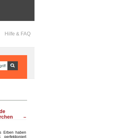
Hilfe & FAQ
nde
ärchen –
s Erben haben
perfektioniert