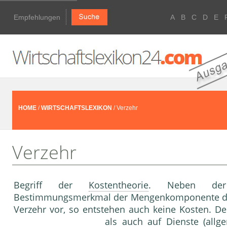
Empfehlungen
A
B
C
D
E
HOME
/
WIRTSCHAFTSLEXIKON
/ Verzehr
Verzehr
Begriff der
Kostentheorie
. Neben der L
Bestimmungsmerkmal der Mengenkomponente d
Verzehr vor, so entstehen auch keine Kosten. De
als auch auf Dienste (allg