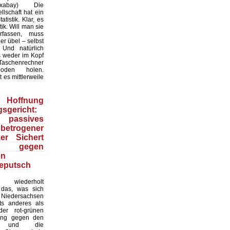
:Pixabay) Die
lschaft hat ein
tistik. Klar, es
ik. Will man sie
erfassen, muss
r übel – selbst
 Und natürlich
 weder im Kopf
Taschenrechner
oden holen.
t es mittlerweile
Hoffnung
sgericht:
 passives
 betrogener
ker Sichert
 gegen
en
eputsch
 wiederholt
, das, was sich
Niedersachsen
hts anderes als
er rot-grünen
ung gegen den
at und die