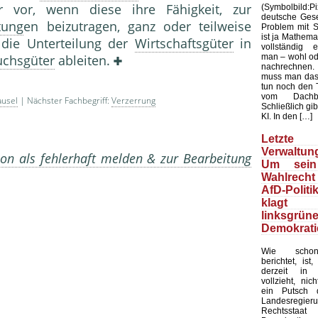
r vor, wenn diese ihre Fähigkeit, zur
(Symbolbild
deutsche Gesel
tung
en beizutragen, ganz oder teilweise
Problem mit Sta
ist ja Mathemat
h die Unterteilung der
Wirtschaftsgüter
in
vollständig 
man – wohl ode
chsgüter
ableiten.
nachrechnen.
muss man das
tun noch den 
vom Dachb
ausel
| Nächster Fachbegriff:
Verzerrung
Schließlich gib
KI. In den […]
Letzte 
Verwaltung
on als fehlerhaft melden & zur Bearbeitung
Um sein
Wahlrecht
AfD-Politi
klagt
linksgrün
Demokrati
Wie schon
berichtet, ist
derzeit in 
vollzieht, nic
ein Putsch d
Landesregier
Rechtssta