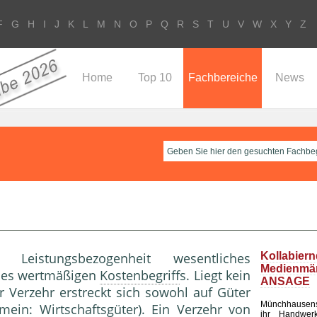
F
G
H
I
J
K
L
M
N
O
P
Q
R
S
T
U
V
W
X
Y
Z
Home
Top 10
Fachbereiche
News
eistungsbezogenheit wesentliches
Kollabier
Medienm
es wertmäßigen
Kostenbegriff
s. Liegt kein
ANSAGE
r Verzehr erstreckt sich sowohl auf Güter
Münchhausen
emein:
Wirtschaftsgüter
). Ein Verzehr von
ihr Handwerk 