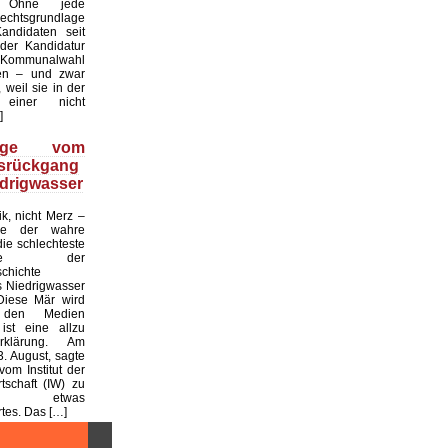
. Ohne jede
echtsgrundlage
andidaten seit
er Kandidatur
ommunalwahl
en – und zwar
 weil sie in der
einer nicht
]
üge vom
tsrückgang
drigwasser
ik, nicht Merz –
de der wahre
die schlechteste
tslage der
chichte
 Niedrigwasser
Diese Mär wird
 den Medien
ist eine allzu
klärung. Am
. August, sagte
vom Institut der
tschaft (IW) zu
 etwas
es. Das […]