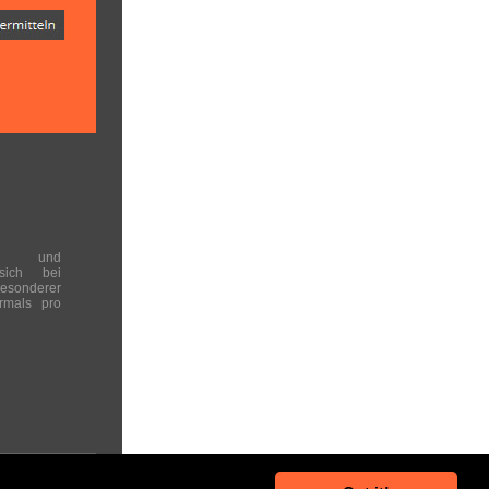
en und
 sich bei
onderer
rmals pro