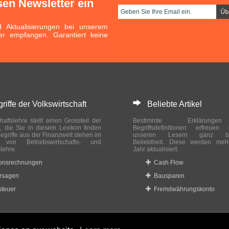
sen Newsletter ein
Aktualisierungen bei unserem
er empfangen. Garantiert keine
n
ffe der Volkswirtschaft
Beliebte Artikel
haftslehre stellt einen Grossteil der
Bestimmte Erklärung
r, die Sie in diesem Lexikon finden
Begriffsdefinitionen erfreuen
egriffe aus der Finanzwelt stehen im
unseren Lesern ganz bes
ch von Betriebswirtschafts- und
Beliebtheit. Diese werden meh
slehre.
Jahr aktualisiert.
ionsrechnungen
Cash Flow
rsagen
Bausparen
teuer
Fremdwährungskonto