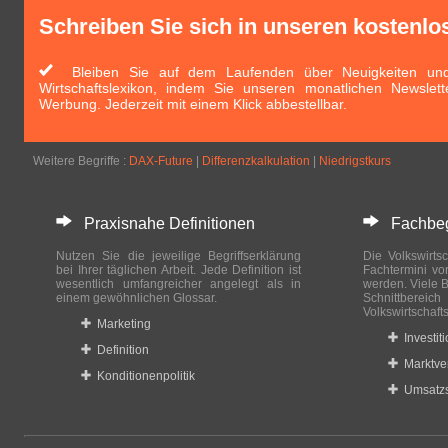
Schreiben Sie sich in unseren kostenlo
Bleiben Sie auf dem Laufenden über Neuigkeiten und 
Wirtschaftslexikon, indem Sie unseren monatlichen Newslett
Werbung. Jederzeit mit einem Klick abbestellbar.
Weitere Begriffe :
DAX-Future
|
Differenzkalkulation
|
Niedrigstkurs
Praxisnahe Definitionen
Fachbegri
Nutzen Sie die jeweilige Begriffserklärung
Die Volkswirtsc
bei Ihrer täglichen Arbeit. Jede Definition ist
Fachtermini vo
wesentlich umfangreicher angelegt als in
werden. Viele B
einem gewöhnlichen Glossar.
Schnittberei
Volkswirtschaft
Marketing
Investit
Definition
Marktve
Konditionenpolitik
Umsatzs