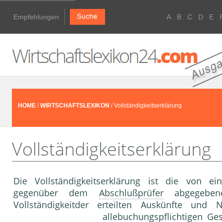
Empfehlungen
A
B
C
D
E
HOME
/
WIRTSCHAFTSLEXIKON
/ Vollständigkeitserklärung
Vollständigkeitserklärung
Die Vollständigkeitserklärung ist die von
gegenüber dem
Abschlußprüfer
abgegebene
Vollständigkeitder erteilten Auskünfte und
allebuchungspflichtigen Ge