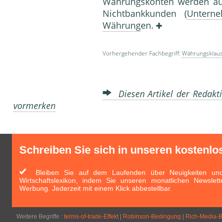
Währungskonten werden a
Nichtbankkunden (
Untern
Währung
en.
Vorhergehender Fachbegriff:
Währungsklau
Diesen Artikel der Redakti
vormerken
Schreiben Sie sich in unseren kostenlo
Bleiben Sie auf dem Laufenden über Neuigkeiten und 
Wirtschaftslexikon, indem Sie unseren monatlichen Newslett
Werbung. Jederzeit mit einem Klick abbestellbar.
Weitere Begriffe :
terms-of-trade-Effekt
|
Robinson-Bedingung
|
Rich-Media-