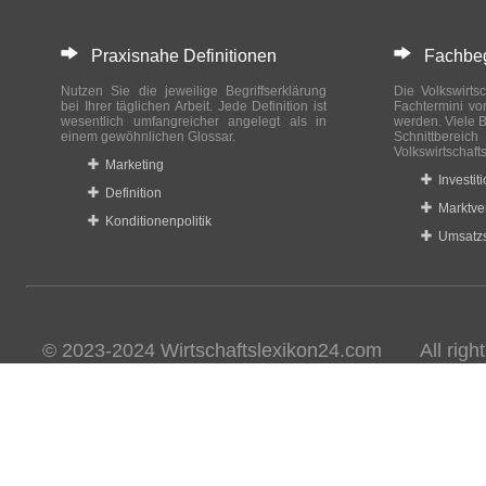
Praxisnahe Definitionen
Fachbegri
Nutzen Sie die jeweilige Begriffserklärung
Die Volkswirtsc
bei Ihrer täglichen Arbeit. Jede Definition ist
Fachtermini vo
wesentlich umfangreicher angelegt als in
werden. Viele B
einem gewöhnlichen Glossar.
Schnittberei
Volkswirtschaft
Marketing
Investit
Definition
Marktve
Konditionenpolitik
Umsatzs
© 2023-2024 Wirtschaftslexikon24.com All rights