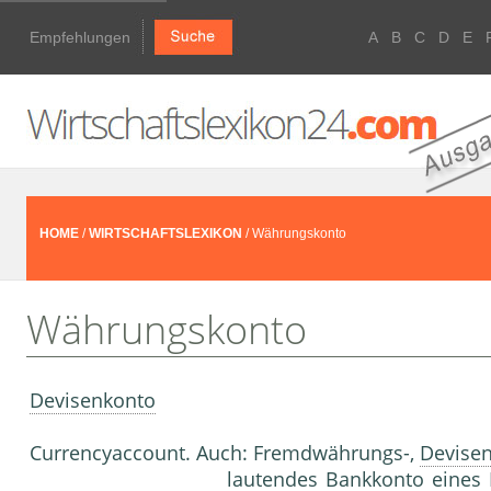
Empfehlungen
A
B
C
D
E
HOME
/
WIRTSCHAFTSLEXIKON
/ Währungskonto
Währungskonto
Devisenkonto
Currencyaccount. Auch: Fremdwährungs-,
Devise
lautendes
Bankkonto
eines 