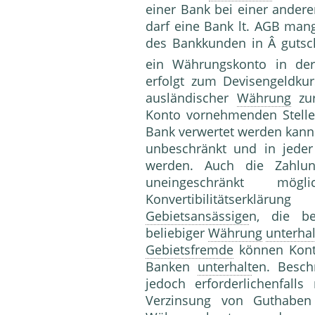
einer Bank bei einer ander
darf eine Bank lt. AGB mang
des Bankkunden in Â gutsc
ein Währungskonto in de
erfolgt zum Devisengeldku
ausländischer
Währung
zur
Konto vornehmenden Stelle
Bank verwertet werden kan
unbeschränkt und in jede
werden. Auch die Zahlun
uneingeschränkt 
Konvertibilitätserklär
Gebietsansässige
n, die be
beliebiger
Währung
unterhal
Gebietsfremde
können Kont
Banken
unterhalt
en. Besch
jedoch erforderlichenfal
Verzinsung von Guthaben