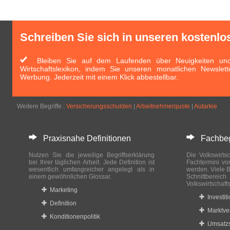
Schreiben Sie sich in unseren kostenlo
Bleiben Sie auf dem Laufenden über Neuigkeiten und 
Wirtschaftslexikon, indem Sie unseren monatlichen Newslett
Werbung. Jederzeit mit einem Klick abbestellbar.
Weitere Begriffe :
Versicherungsschulden
|
Arbeitnehmerquote
|
Autarkie
Praxisnahe Definitionen
Fachbegri
Nutzen Sie die jeweilige Begriffserklärung
Die Volkswirtsc
bei Ihrer täglichen Arbeit. Jede Definition ist
Fachtermini vo
wesentlich umfangreicher angelegt als in
werden. Viele B
einem gewöhnlichen Glossar.
Schnittberei
Volkswirtschaft
Marketing
Investit
Definition
Marktve
Konditionenpolitik
Umsatzs