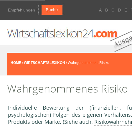
Empfehlungen
A
B
C
D
E
HOME
/
WIRTSCHAFTSLEXIKON
/ Wahrgenommenes Risiko
Wahrgenommenes Risiko
Individuelle
Bewertung
der (finanziellen, fu
psychologischen) Folgen des eigenen Verhaltens,
Produkts oder Marke. (Siehe auch:
Risikowahrne