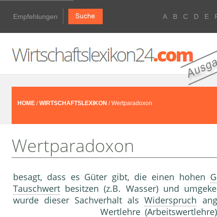
Empfehlungen
A
B
C
D
E
HOME
/
WIRTSCHAFTSLEXIKON
/ Wertparadoxon
Wertparadoxon
besagt, dass es Güter gibt, die einen hohen
G
Tauschwert
besitzen (z.B. Wasser) und umgekeh
wurde dieser Sachverhalt als
Widerspruch
ange
Wertlehre
(
Arbeitswertlehre