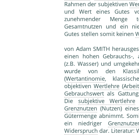
Rahmen der subjektiven
Wer
und Wert eines Gutes
zunehmender Menge te
Gesamtnutzen und ein ni
Gutes stellen somit keinen
W
von Adam SMITH herausgeste
einen hohen Gebrauchs-, 
(z.B. Wasser) und umgekehr
wurde von den Klass
(
Wertantinomie
, klassisc
objektiven
Wertlehre
(
Arbei
Gebrauchswert
als Gattung
Die
subjektive Wertlehre
z
Grenznutzen
(Nutzen) eines
Gütermenge abnimmt. Somit
ein niedriger
Grenznutze
Widerspruch
dar. Literatur: 