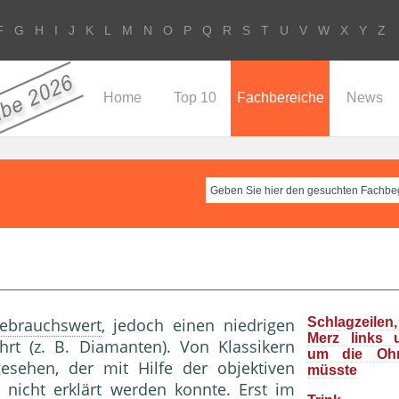
F
G
H
I
J
K
L
M
N
O
P
Q
R
S
T
U
V
W
X
Y
Z
Home
Top 10
Fachbereiche
News
ebrauchswert
, jedoch einen niedrigen
Schlagzeile
Merz links 
rt (z. B. Diamanten). Von Klassikern
um die Oh
sehen, der mit Hilfe der objektiven
müsste
) nicht erklärt werden konnte. Erst im