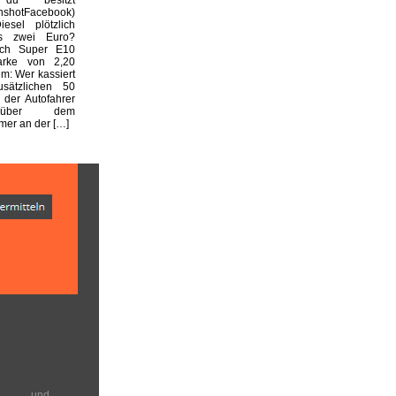
enshotFacebook)
esel plötzlich
s zwei Euro?
ich Super E10
arke von 2,20
m: Wer kassiert
usätzlichen 50
 der Autofahrer
nüber dem
er an der […]
en und