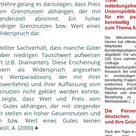
Trink
tlehre
gelang es darzulegen, dass Preis
mitteilungsfr
 vom
Grenznutzen
abhängen, der mit
Unionspolit
für ein pa
ndenziell abnimmt. Ein hoher
bereitwilli
edriger
Grenznutzen
bzw. Wert eines
zum Thema A
iderspruch
dar.
Die Mitnahmemen
Herren hat offenb
Mitarbeite
llter Sachverhalt, dass manche Güter
Bundestagsabgeo
aber niedrigen
Tauschwert
aufweisen
abgefärbt. Für u
240 Euro nahmen
t (z.B. Diamanten). Diese Erscheinung
Umfrage 
Marktforschung
ikern als
Widerspruch
angesehen
Research teil un
hes Wertparadoxon), der mit ihrer
in einstündige
bereitwillig Frage
tswertlehre
) und ihrer Auffassung vom
politischen Pro
Regulierung und 
snutzen nicht geklärt werden konnte.
Alkohol und ihre
Beziehung zu A
eigte, dass Wert und Preis vom
Werbeplakate […]
 Gutes abhängen, der mit steigender
Die Perve
 stellen ein hoher Gesamtnutzen und
deutschen S
n
bzw. Wert eines Gutes keinen
und ihre Grü
Woll, A. (2000)
Pack den Tiger in
alles, was 