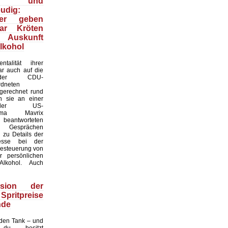
- und
eudig:
iker geben
ar Kröten
g Auskunft
lkohol
talität ihrer
ar auch auf die
r der CDU-
rdneten
mgerechnet rund
 sie an einer
der US-
sfirma Mavrix
d beantworteten
n Gesprächen
n zu Details der
zesse bei der
Besteuerung von
r persönlichen
lkohol. Auch
rsion der
pritpreise
nde
 den Tank – und
du besitzt