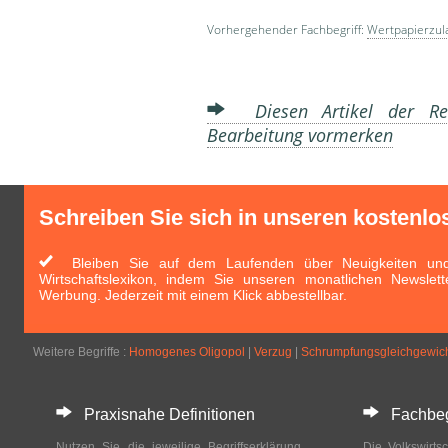
Vorhergehender Fachbegriff:
Wertpapierzul
Diesen Artikel der Red
Bearbeitung vormerken
Schreiben Sie sich in unseren kostenlo
Bleiben Sie auf dem Laufenden über Neuigkeiten und 
Wirtschaftslexikon, indem Sie unseren monatlichen Newslett
Werbung. Jederzeit mit einem Klick abbestellbar.
Weitere Begriffe :
Homogenes Oligopol
|
Verzug
|
Schrumpfungsgleichgewic
Praxisnahe Definitionen
Fachbegri
Nutzen Sie die jeweilige Begriffserklärung
Die Volkswirtsc