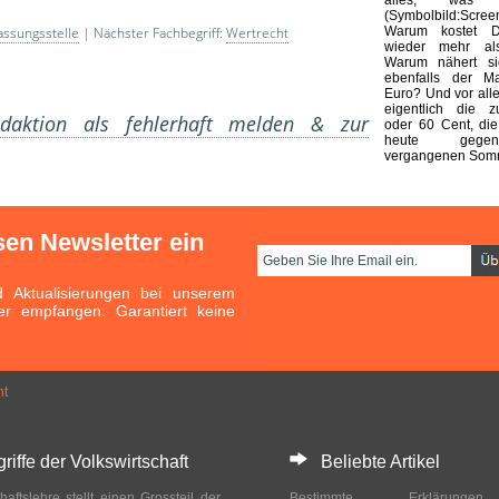
(Symbolbild:Scre
Warum kostet Di
assungsstelle
| Nächster Fachbegriff:
Wertrecht
wieder mehr al
Warum nähert s
ebenfalls der M
Euro? Und vor alle
eigentlich die z
aktion als fehlerhaft melden & zur
oder 60 Cent, die
heute gege
vergangenen Somm
sen Newsletter ein
Aktualisierungen bei unserem
er empfangen. Garantiert keine
ht
ffe der Volkswirtschaft
Beliebte Artikel
haftslehre stellt einen Grossteil der
Bestimmte Erklärung