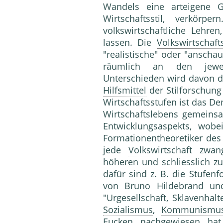
Wandels eine arteigene Ge
Wirtschaftsstil, verkörp
volkswirtschaftliche Lehren
lassen. Die
Volkswirtschaft
"realistische" oder "anscha
räumlich an den jeweil
Unterschieden wird davon d
Hilfsmittel
der Stilforschung
Wirtschaftsstufen ist das D
Wirtschaftslebens gemeinsa
Entwicklungsaspekts, wobe
Formationentheoretiker de
jede
Volkswirtschaft
zwangs
höheren und schliesslich zu
dafür sind z. B. die Stufenf
von Bruno Hildebrand und
"Urgesellschaft, Sklavenhalt
Sozialismus
,
Kommunismu
Eucken nachgewiesen ha