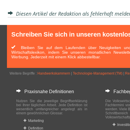
Diesen Artikel der Redaktion als fehlerhaft meld
Schreiben Sie sich in unseren kostenlo
Bleiben Sie auf dem Laufenden über Neuigkeiten und 
Wirtschaftslexikon, indem Sie unseren monatlichen Newslett
Werbung. Jederzeit mit einem Klick abbestellbar.
Weitere Begriffe :
Handwerkskammern
|
Technologie-Management (TM)
|
Re
Praxisnahe Definitionen
Fachbegri
Nutzen Sie die jeweilige Begriffserklärung
Die Volkswirtsc
bei Ihrer täglichen Arbeit. Jede Definition ist
Fachtermini vo
wesentlich umfangreicher angelegt als in
werden. Viele B
einem gewöhnlichen Glossar.
Schnittberei
Volkswirtschaft
Marketing
Investit
Definition