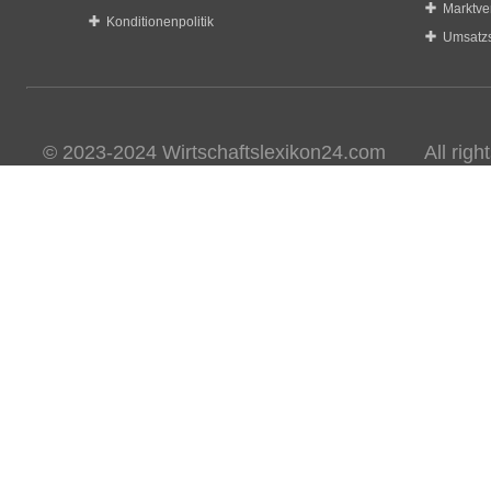
Marktve
Konditionenpolitik
Umsatzs
© 2023-2024 Wirtschaftslexikon24.com All rights