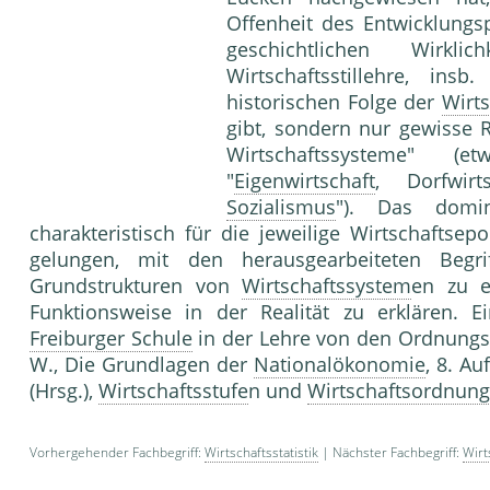
Offenheit des Entwicklung
geschichtlichen Wirk
Wirtschaftsstillehre, in
historischen Folge der
Wirt
gibt, sondern nur gewisse 
Wirtschaftssysteme" (
"
Eigenwirtschaft
, Dorfwirt
Sozialismus
"). Das domi
charakteristisch für die jeweilige Wirtschaftsepo
gelungen, mit den herausgearbeiteten Begri
Grundstrukturen von
Wirtschaftssystem
en zu e
Funktionsweise in der Realität zu erklären
Freiburger Schule
in der Lehre von den Ordnun
W., Die Grundlagen der
Nationalökonomie
, 8. Au
(Hrsg.),
Wirtschaftsstufe
n und
Wirtschaftsordnun
Vorhergehender Fachbegriff:
Wirtschaftsstatistik
| Nächster Fachbegriff:
Wirt