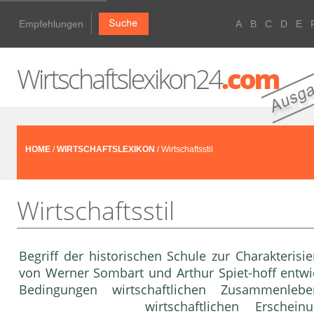
Empfehlungen
A
B
C
D
E
HOME
/
WIRTSCHAFTSLEXIKON
/ Wirtschaftsstil
Wirtschaftsstil
Begriff der historischen Schule zur Charakteris
von Werner Sombart und Arthur Spiet-hoff entwi
Bedingungen wirtschaftlichen Zusammenlebe
wirtschaftlichen Ersche