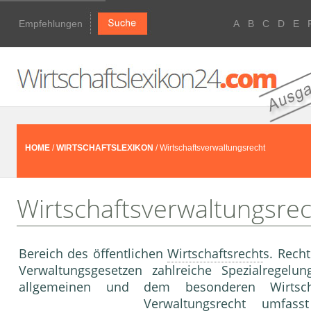
Empfehlungen
A
B
C
D
E
HOME
/
WIRTSCHAFTSLEXIKON
/ Wirtschaftsverwaltungsrecht
Wirtschaftsverwaltungsre
Bereich des öffentlichen
Wirtschaftsrecht
s. Rech
Verwaltungsgesetzen zahlreiche Spezialregel
allgemeinen und dem besonderen Wirtschaf
Verwaltungsrecht umfa