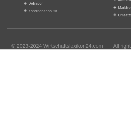
Investit
Definition
Marktve
Konditionenpolitik
Umsatzs
© 2023-2024 Wirtschaftslexikon24.com All rights