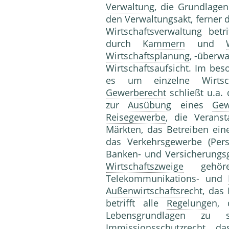
Verwaltung
, die Grundlage
den Verwaltungsakt, ferner 
Wirtschaftsverwaltung betr
durch
Kammern
und
Wirtschaftsplanung
, -überw
Wirtschaftsaufsicht. Im bes
es um einzelne Wirtsch
Gewerberecht
schließt u.a.
zur
Ausübung
eines
Gew
Reisegewerbe
, die Verans
Märkten, das Betreiben ein
das Verkehrsgewerbe (Pe
Banken- und Versicherung
Wirtschaftszweige
gehör
Telekommunikations- und
Außenwirtschaftsrecht
, das
betrifft alle
Regelung
en, 
Lebensgrundlagen zu 
Immissionsschutzrecht, d