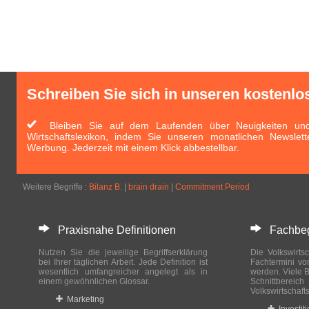
Schreiben Sie sich in unseren kostenlo
Bleiben Sie auf dem Laufenden über Neuigkeiten und 
Wirtschaftslexikon, indem Sie unseren monatlichen Newslett
Werbung. Jederzeit mit einem Klick abbestellbar.
Weitere Begriffe :
Bilanz B.
|
brain drain
|
Commitment Period
Praxisnahe Definitionen
Fachbegri
Nutzen Sie die jeweilige Begriffserklärung
Die Volkswirtsc
bei Ihrer täglichen Arbeit. Jede Definition ist
Fachtermini vo
wesentlich umfangreicher angelegt als in
werden. Viele B
einem gewöhnlichen Glossar.
Schnittberei
Volkswirtschaft
Marketing