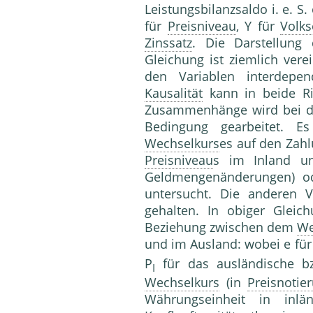
Leistungsbilanzsaldo i. e. S
für
Preisniveau
, Y für
Volk
Zinssatz
. Die Darstellung
Gleichung ist ziemlich vere
den Variablen interdepe
Kausalität
kann in beide R
Zusammenhänge wird bei der
Bedingung gearbeitet. E
Wechselkurs
es auf den Zahl
Preisniveau
s im Inland un
Geldmengenänderungen) ode
untersucht. Die anderen V
gehalten. In obiger Gleich
Beziehung zwischen dem
We
und im Ausland: wobei e für 
P
für das ausländische b
I
Wechselkurs
(in
Preisnotie
Währungseinheit in inlä