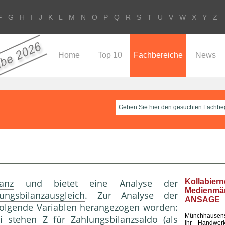
F
G
H
I
J
K
L
M
N
O
P
Q
R
S
T
U
V
W
X
Y
Z
Home
Top 10
Fachbereiche
News
lanz
und bietet eine Analyse der
Kollabier
Medienm
ungsbilanzausgleich
. Zur Analyse der
ANSAGE
folgende Variablen herangezogen worden:
Münchhausen
i stehen Z für Zahlungsbilanzsaldo (als
ihr Handwerk 