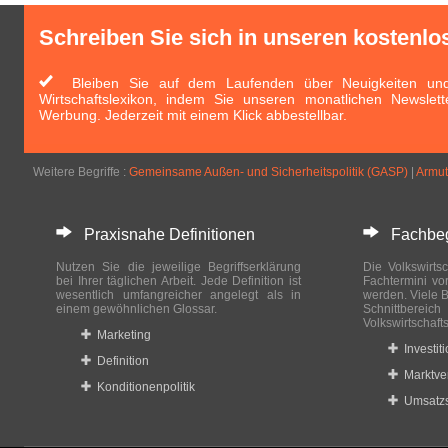
Schreiben Sie sich in unseren kostenlo
Bleiben Sie auf dem Laufenden über Neuigkeiten und 
Wirtschaftslexikon, indem Sie unseren monatlichen Newslett
Werbung. Jederzeit mit einem Klick abbestellbar.
Weitere Begriffe :
Gemeinsame Außen- und Sicherheitspolitik (GASP)
|
Armut
Praxisnahe Definitionen
Fachbegri
Nutzen Sie die jeweilige Begriffserklärung
Die Volkswirtsc
bei Ihrer täglichen Arbeit. Jede Definition ist
Fachtermini vo
wesentlich umfangreicher angelegt als in
werden. Viele B
einem gewöhnlichen Glossar.
Schnittberei
Volkswirtschaft
Marketing
Investit
Definition
Marktve
Konditionenpolitik
Umsatzs