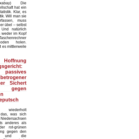
:Pixabay) Die
lschaft hat ein
tistik. Klar, es
ik. Will man sie
erfassen, muss
r übel – selbst
 Und natürlich
 weder im Kopf
Taschenrechner
oden holen.
t es mittlerweile
Hoffnung
sgericht:
 passives
 betrogener
ker Sichert
 gegen
en
eputsch
 wiederholt
, das, was sich
Niedersachsen
hts anderes als
er rot-grünen
ung gegen den
at und die