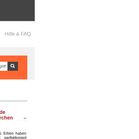
Hilfe & FAQ
nde
ärchen –
s Erben haben
perfektioniert