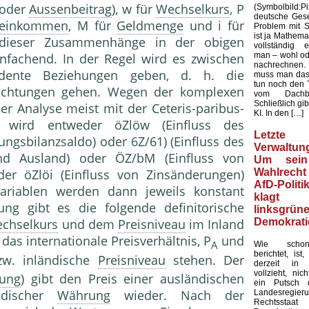
. oder
Aussenbeitrag
), w für
Wechselkurs
, P
(Symbolbild
deutsche Gesel
seinkommen
, M für
Geldmenge
und i für
Problem mit Sta
ist ja Mathemat
 dieser Zusammenhänge in der obigen
vollständig 
man – wohl ode
infachend. In der Regel wird es zwischen
nachrechnen.
ndente Beziehungen geben, d. h. die
muss man das
tun noch den 
ichtungen gehen. Wegen der komplexen
vom Dachb
Schließlich gib
 Analyse meist mit der Ceteris-paribus-
KI. In den […]
s wird entweder öZlöw (Einfluss des
Letzte 
ungsbilanzsaldo) oder 6Z/61) (Einfluss des
Verwaltung
d Ausland) oder ÖZ/bM (Einfluss von
Um sein
Wahlrecht
r öZlöi (Einfluss von Zinsänderungen)
AfD-Politi
ariablen werden dann jeweils konstant
klagt
ung gibt es die folgende definitorische
linksgrün
Demokrati
chselkurs
und dem
Preisniveau
im Inland
das internationale Preisverhältnis, P
und
A
Wie schon
berichtet, ist
zw. inländische
Preisniveau
stehen. Der
derzeit in 
vollzieht, nic
rung
) gibt den Preis einer ausländischen
ein Putsch d
ndischer
Währung
wieder. Nach der
Landesregier
Rechtssta