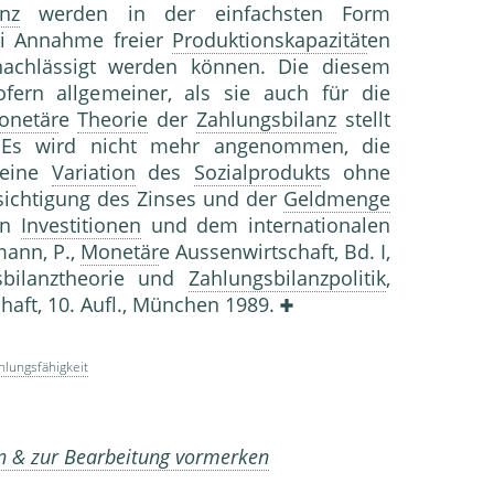
nz
werden in der einfachsten Form
i Annahme freier
Produktionskapazität
en
achlässigt werden können. Die diesem
fern allgemeiner, als sie auch für die
onetär
e
Theorie
der
Zahlungsbilanz
stellt
Es wird nicht mehr angenommen, die
 eine
Variation
des
Sozialprodukt
s ohne
ksichtigung des Zinses und der
Geldmenge
en
Investitionen
und dem internationalen
ann, P.,
Monetär
e Aussenwirtschaft, Bd. I,
gsbilanztheorie und
Zahlungsbilanzpolitik
,
haft, 10. Aufl., München 1989.
hlungsfähigkeit
en & zur Bearbeitung vormerken