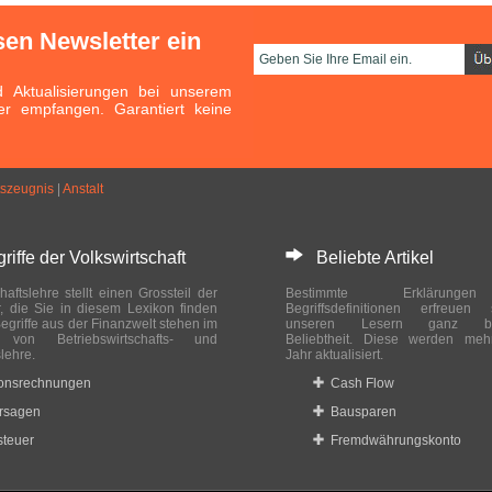
sen Newsletter ein
Aktualisierungen bei unserem
er empfangen. Garantiert keine
szeugnis
|
Anstalt
ffe der Volkswirtschaft
Beliebte Artikel
haftslehre stellt einen Grossteil der
Bestimmte Erklärung
r, die Sie in diesem Lexikon finden
Begriffsdefinitionen erfreuen
egriffe aus der Finanzwelt stehen im
unseren Lesern ganz bes
ch von Betriebswirtschafts- und
Beliebtheit. Diese werden meh
slehre.
Jahr aktualisiert.
ionsrechnungen
Cash Flow
rsagen
Bausparen
teuer
Fremdwährungskonto