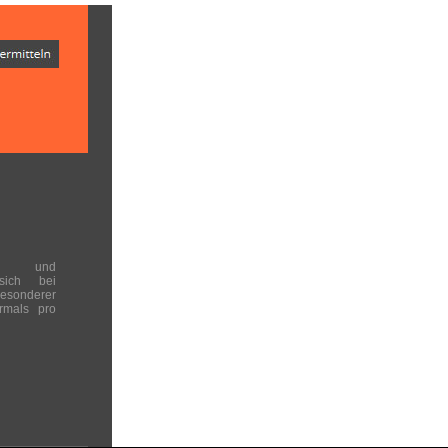
en und
 sich bei
onderer
rmals pro