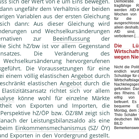
s sich der Wert von e um Eins bewegen.
Demokratie
tragfähige R
 dann ungefähr dem Verhältnis der beiden
werden AfD-K
Wochen von d
rigen Variablen aus der ersten Gleichung
für die K
 sich dann: Aus dieser Gleichung wird
ausgeschloss
allein deshalb,
ränderungen und Wechselkursänderungen
AfD sind, 
verbotenen […
Alternativen zur
Beeinflussung
der
Die Sicht hZ/bw ist vor allem Gegenstand
Die L
Wirtschaf
sansatzes. Die Veränderung des
wegen Nie
e Wechselkursänderung hervorgerufenen
geführt. Die Voraussetzungen für eine
Nicht die Polit
endlich wur
i einem völlig elastischen
Angebot
durch
Schuldige für 
Wirtschaf
schränkt elastischen
Angebot
durch die
Nachkriegsges
gefunden: Das
lastizitätsansatz richtet sich vor allem
des Rheins. 
nalyse
könne wohl für einzelne Märkte
eifrig von
befeuert. Es 
mtheit von Exporten und Importen, die
bequeme Er
Montag, dem 3
Perspektive hZ/ÖP bzw. ÖZ/8M zeigt sich
Thilo Schäfer 
anach der Leistungsbilanzsaldo als eine
deutschen Wir
BILD
d beim
Einkommensmechanismus
(SZ/ ÖY)
Bemerkenswert
d Exporten in den Vordergrund gestellt.