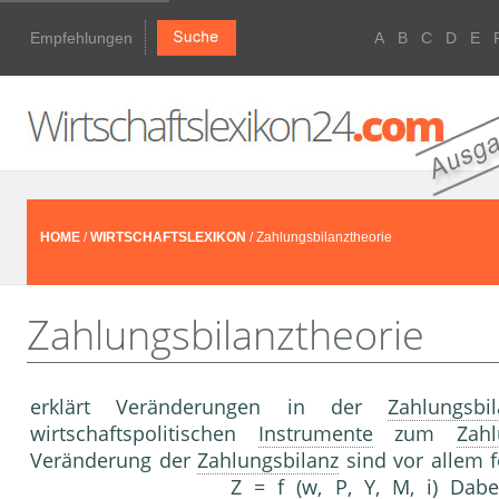
Empfehlungen
A
B
C
D
E
HOME
/
WIRTSCHAFTSLEXIKON
/ Zahlungsbilanztheorie
Zahlungsbilanztheorie
erklärt Veränderungen in der
Zahlungsbi
wirtschaftspolitischen
Instrumente
zum
Zahl
Veränderung der
Zahlungsbilanz
sind vor allem 
Z = f (w, P, Y, M, i) Dabe