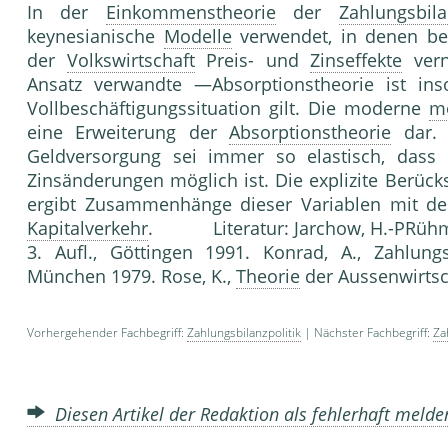
In der
Einkommenstheorie
der
Zahlungsbila
keynesianische
Modelle
verwendet, in denen be
der
Volkswirtschaft
Preis- und
Zinseffekte
vern
Ansatz verwandte —Absorptionstheorie ist inso
Vollbeschäftigungssituation gilt. Die moderne
m
eine Erweiterung der
Absorptionstheorie
dar. 
Geldversorgung sei immer so elastisch, dass
Zinsänderungen möglich ist. Die explizite Berüc
ergibt Zusammenhänge dieser Variablen mit d
Kapitalverkehr
. Literatur: Jarchow, H.-PRühm
3. Aufl., Göttingen 1991. Konrad, A., Zahlun
München 1979. Rose, K.,
Theorie
der Aussenwirtsc
Vorhergehender Fachbegriff:
Zahlungsbilanzpolitik
| Nächster Fachbegriff:
Za
Diesen Artikel der Redaktion als fehlerhaft meld