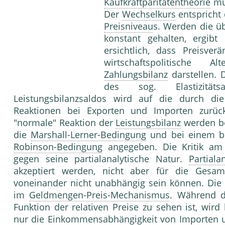
Kaufkraftparitätentheorie
mus
Der
Wechselkurs
entspricht
Preisniveau
s. Werden die üb
konstant gehalten, ergibt
ersichtlich, dass Preisve
wirtschaftspolitische 
Zahlungsbilanz
darstellen. 
des sog. Elastizität
Leistungsbilanzsaldos wird auf die durch di
Reaktionen bei Exporten und Importen zurück
"normale" Reaktion der
Leistungsbilanz
werden be
die
Marshall-Lerner-Bedingung
und bei einem be
Robinson-Bedingung
angegeben. Die Kritik am E
gegen seine partialanalytische Natur.
Partiala
akzeptiert werden, nicht aber für die Gesa
voneinander nicht unabhängig sein können. Die 
im
Geldmengen-Preis-Mechanismus
. Während d
Funktion der relativen Preise zu sehen ist, wir
nur die Einkommensabhängigkeit von Importen un