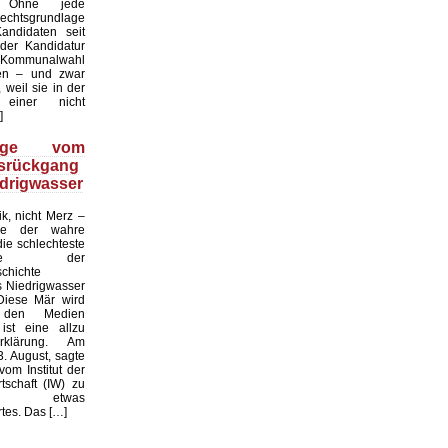
. Ohne jede
echtsgrundlage
andidaten seit
er Kandidatur
ommunalwahl
en – und zwar
 weil sie in der
einer nicht
]
üge vom
tsrückgang
drigwasser
ik, nicht Merz –
de der wahre
die schlechteste
tslage der
chichte
 Niedrigwasser
Diese Mär wird
 den Medien
ist eine allzu
klärung. Am
. August, sagte
vom Institut der
tschaft (IW) zu
 etwas
es. Das […]