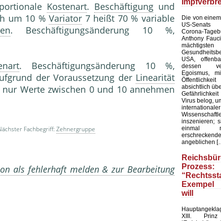
Impfverbr
portionale
Kostenart
.
Beschäftigung
und
ich um 10 %
Variator
7 heißt 70 % variable
Die von einem
US-Senats ve
en
. Beschäftigungsänderung 10 %,
Corona-Tag
Anthony Fauc
mächtigsten
Gesundheit
USA, offenba
enart
. Beschäftigungsänderung 10 %,
dessen verb
Egoismus, m
Aufgrund der Voraussetzung der
Linearität
Öffentlichk
absichtlich üb
nur Werte zwischen 0 und 10 annehmen
Gefährlichke
Virus belog, um
internatio
Wissensc
inszenieren; 
einmal 
ächster Fachbegriff:
Zehnergruppe
erschreckende
angeblichen [
Reichsbür
Prozess:
on als fehlerhaft melden & zur Bearbeitung
“Rechtss
Exempel 
will
Hauptangekla
XIII. Pri