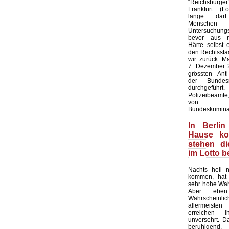
“Reichsbürge
Frankfurt (F
lange dar
Mensc
Untersuchung
bevor aus rec
Härte selbst 
den Rechtsstaa
wir zurück. M
7. Dezember 2
grössten Anti-
der Bundesr
durchgeführ
Polizeibeamte,
von Bund
Bundeskrimina
In Berlin
Hause k
stehen d
im Lotto 
Nachts heil 
kommen, hat 
sehr hohe Wahr
Aber ebe
Wahrscheinl
allermeist
erreichen 
unversehrt. Das
beruhigend