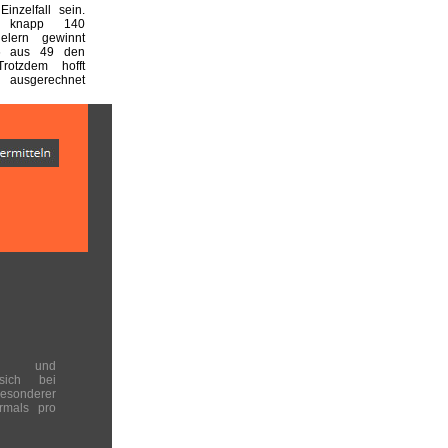
inzelfall sein.
 knapp 140
ielern gewinnt
6 aus 49 den
Trotzdem hofft
, ausgerechnet
en und
 sich bei
onderer
rmals pro