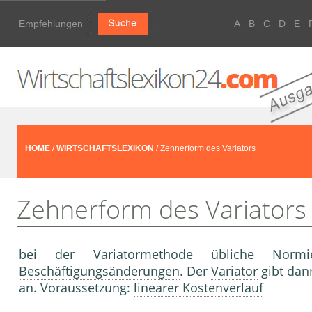
Empfehlungen
A
B
C
D
E
HOME
/
WIRTSCHAFTSLEXIKON
/ Zehnerform des Variators
Zehnerform des Variators
bei der
Variatormethode
übliche Norm
Beschäftigungsänderungen
. Der
Variator
gibt dan
an. Voraussetzung:
linearer Kostenverlauf