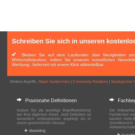
Schreiben Sie sich in unseren kostenlo
Bleiben Sie auf dem Laufenden über Neuigkeiten und 
Wirtschaftslexikon, indem Sie unseren monatlichen Newslett
Werbung. Jederzeit mit einem Klick abbestellbar.
Weitere Begriffe :
Major market index
|
Community Relations
|
Strategischer 
Praxisnahe Definitionen
Fachbegri
Nutzen Sie die jeweilige Begriffserklärung
Die Volkswirtsc
bei Ihrer täglichen Arbeit. Jede Definition ist
Fachtermini vo
wesentlich umfangreicher angelegt als in
werden. Viele B
einem gewöhnlichen Glossar.
Schnittberei
Volkswirtschaft
Marketing