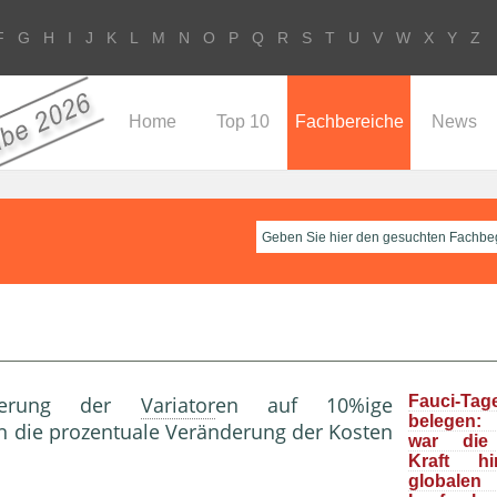
F
G
H
I
J
K
L
M
N
O
P
Q
R
S
T
U
V
W
X
Y
Z
Home
Top 10
Fachbereiche
News
ierung der
Variator
en auf 10%ige
Fauci-Tag
belegen: 
n die prozentuale Veränderung der Kosten
war die 
Kraft h
global