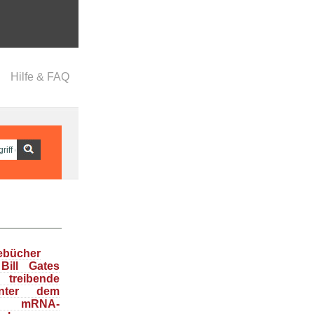
Hilfe & FAQ
ebücher
Bill Gates
treibende
inter dem
en mRNA-