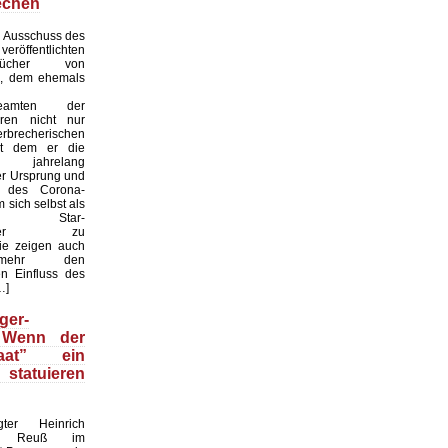
echen
 Ausschuss des
röffentlichten
ebücher von
i, dem ehemals
sbeamten der
ren nicht nur
recherischen
it dem er die
eit jahrelang
er Ursprung und
it des Corona-
 sich selbst als
naler Star-
haftler zu
sie zeigen auch
mehr den
n Einfluss des
…]
ger-
 Wenn der
taat” ein
statuieren
gter Heinrich
nz Reuß im