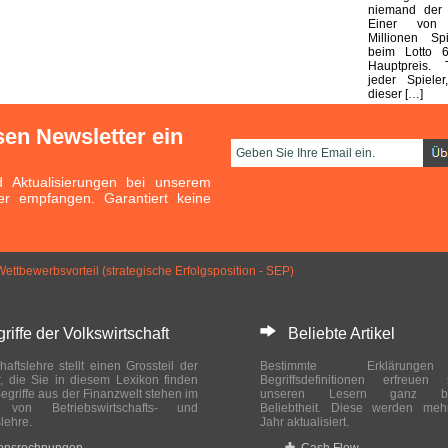
niemand der E
Einer von
Millionen Sp
beim Lotto 
Hauptpreis. 
jeder Spieler
dieser […]
sen Newsletter ein
Aktualisierungen bei unserem
er empfangen. Garantiert keine
Wettbewerbsvorteil (strate­gische Erfolgsposition - SEP)
ffe der Volkswirtschaft
Beliebte Artikel
haftslehre stellt einen Grossteil der
Bestimmte Erklärung
r, die Sie in diesem Lexikon finden
Begriffsdefinitionen erfreuen
egriffe aus der Finanzwelt stehen im
unseren Lesern ganz bes
ch von Betriebswirtschafts- und
Beliebtheit. Diese werden meh
slehre.
Jahr aktualisiert.