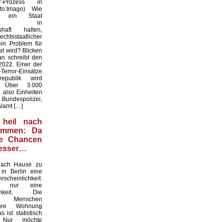
r“-Prozess in
oto:Imago) Wie
f ein Staat
hen in
shaft halten,
htsstaatlicher
ein Problem für
t wird? Blicken
an schreibt den
022. Einer der
Terror-Einsätze
epublik wird
t. Über 3.000
 also Einheiten
espolizei,
lamt […]
 heil nach
ommen: Da
ie Chancen
besser…
nach Hause zu
in Berlin eine
scheinlichkeit.
n nur eine
ichkeit. Die
en Menschen
ihre Wohnung
 ist statistisch
. Nur möchte