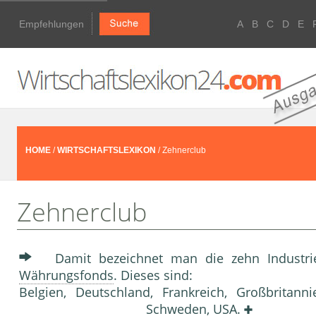
Empfehlungen
A
B
C
D
E
HOME
/
WIRTSCHAFTSLEXIKON
/ Zehnerclub
Zehnerclub
Damit bezeichnet man die zehn Industrie
Währungsfonds
. Dieses sind:
Belgien, Deutschland, Frankreich, Großbritanni
Schweden, USA.