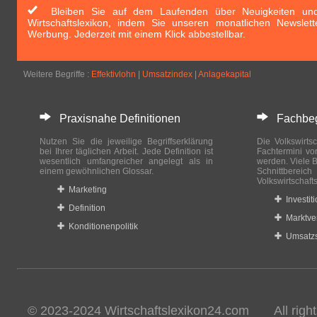
Bleiben Sie auf dem Laufenden über Neuigkeiten und 
Wirtschaftslexikon, indem Sie unseren monatlichen Newslett
Werbung. Jederzeit mit einem Klick abbestellbar.
Weitere Begriffe :
Effektivlohn
|
Umsatzindex
|
Anlagekapital
Praxisnahe Definitionen
Fachbegri
Nutzen Sie die jeweilige Begriffserklärung
Die Volkswirtsc
bei Ihrer täglichen Arbeit. Jede Definition ist
Fachtermini vo
wesentlich umfangreicher angelegt als in
werden. Viele B
einem gewöhnlichen Glossar.
Schnittberei
Volkswirtschaft
Marketing
Investit
Definition
Marktve
Konditionenpolitik
Umsatzs
© 2023-2024 Wirtschaftslexikon24.com All rights