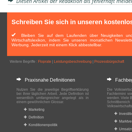
Diesen Artikel der Redaktion als fehlerhaft meld
Schreiben Sie sich in unseren kostenlo
Bleiben Sie auf dem Laufenden über Neuigkeiten und 
Wirtschaftslexikon, indem Sie unseren monatlichen Newslett
Werbung. Jederzeit mit einem Klick abbestellbar.
Weitere Begriffe :
Floprate
|
Leistungsbeschreibung
|
Prozessbürgschaft
Praxisnahe Definitionen
Fachbegri
Nutzen Sie die jeweilige Begriffserklärung
Die Volkswirtsc
bei Ihrer täglichen Arbeit. Jede Definition ist
Fachtermini vo
wesentlich umfangreicher angelegt als in
werden. Viele B
einem gewöhnlichen Glossar.
Schnittberei
Volkswirtschaft
Marketing
Investit
Definition
Marktve
Konditionenpolitik
Umsatzs