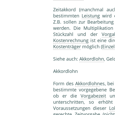
Zeitakkord (manchmal auch
bestimmten
Leistung
wird 
Z.B. sollen zur Bearbeitun
werden. Die Multiplikatio
Stückzahl und der
Vorga
Kostenrechnung
ist eine di
Kostenträger
möglich (
Einze
Siehe auch:
Akkordlohn
, Ge
Akkordlohn
Form des
Akkordlohn
es, be
bestimmte vorgegebene Bear
ob er die
Vorgabezeit
unt
unterschritten, so erhö
Voraussetzungen dieser
Lo
gerechte Zeitvorgabe (nich