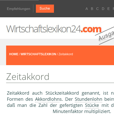
Empfehlungen
A
B
C
D
E
HOME
/
WIRTSCHAFTSLEXIKON
/ Zeitakkord
Zeitakkord
Zeitakkord auch Stückzeitakkord genannt, is
Formen des
Akkordlohn
s. Der
Stundenlohn
beim 
daß man die Zahl der gefertigten
Stücke
mit d
Minutenfaktor
multipliziert.