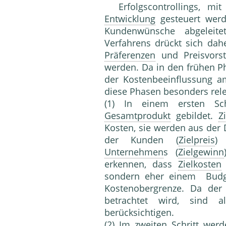
Erfolgscontrollings, mi
Entwicklung
gesteuert werd
Kundenwünsche abge­lei
Verfahrens drückt sich da
Präferenzen
und Preisvorst
werden. Da in den frühen P
der Kostenbeeinflussung am
diese Phasen besonders rele
(1) In einem ersten S
Gesamtprodukt
gebildet.
Z
Kosten, sie werden aus der 
der Kun­den (
Zielpreis
)
Unternehmen
s (
Zielgewinn
erkennen, dass
Zielkosten
sondern eher einem Budget
Kostenobergrenze. Da de
betrachtet wird, sind a
berücksichtigen.
(2) Im zweiten Schritt we