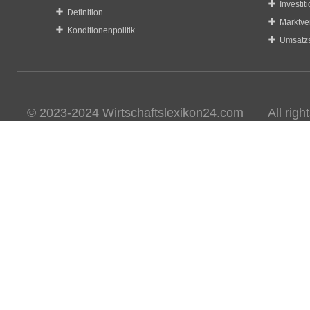
Investit
Definition
Marktve
Konditionenpolitik
Umsatzs
© 2023-2024 Wirtschaftslexikon24.com All rights