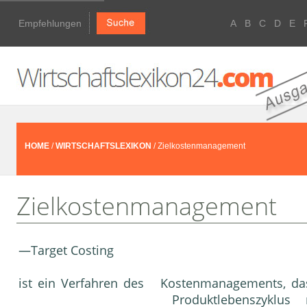
Empfehlungen
A
B
C
D
E
HOME
/
WIRTSCHAFTSLEXIKON
/ Zielkostenmanagement
Zielkostenmanagement
—Target Costing
ist ein Verfahren des Kostenmanagements, das
Produkt­lebenszyklus r