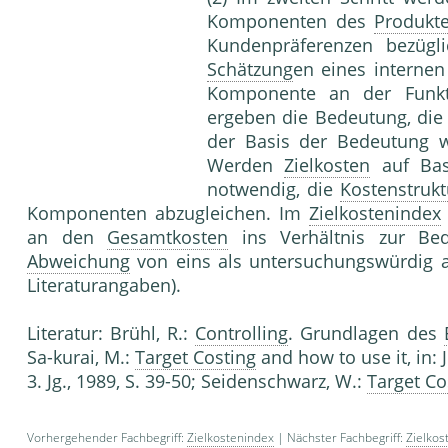
Komponenten des
Produkt
Kundenpräferenzen bezüg
Schätzung
en eines internen
Komponente an der Funktio
ergeben die Bedeutung, die
der Basis der Bedeutung 
Werden
Zielkosten
auf Basi
notwendig, die
Kostenstrukt
Komponenten abzugleichen. Im
Zielkostenindex
an den
Gesamtkosten
ins Verhältnis zur Bed
Abweichung
von eins als untersuchungswürdig a
Literaturangaben).
Literatur: Brühl, R.:
Controlling
. Grundlagen des
Sa-kurai, M.:
Target Costing
and how to use it, in: 
3. Jg., 1989, S. 39-50; Seidenschwarz, W.:
Target Co
Vorhergehender Fachbegriff:
Zielkostenindex
| Nächster Fachbegriff:
Zielko