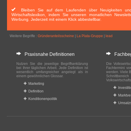
Bleiben Sie auf dem Laufenden über Neuigkeiten und 
Wirtschaftslexikon, indem Sie unseren monatlichen Newslett
Werbung. Jederzeit mit einem Klick abbestellbar.
Weitere Begriffe :
Gründeranteilsscheine
|
La Plata-Gruppe
|
lead
Praxisnahe Definitionen
Fachbegri
Nutzen Sie die jeweilige Begriffserklärung
Die Volkswirtsc
bei Ihrer täglichen Arbeit. Jede Definition ist
Fachtermini vo
wesentlich umfangreicher angelegt als in
werden. Viele B
einem gewöhnlichen Glossar.
Schnittberei
Volkswirtschaft
Marketing
Investit
Definition
Marktve
Konditionenpolitik
Umsatzs