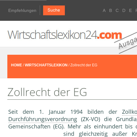
Empfehlungen
A
B
C
D
E
HOME
/
WIRTSCHAFTSLEXIKON
/ Zollrecht der EG
Zollrecht der EG
Seit dem 1. Januar 1994 bilden der
Zollk
Durchführungsverordnung
(ZK-VO) die Grundl
Gemeinschaften (EG). Mehr als einhundert bis
sind gleichzeitig außer 