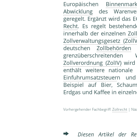
Europäischen
Binnenmark
Abwicklung
des Warenve
geregelt. Ergänzt wird das E
Recht
. Es regelt bestehen
innerhalb der einzelnen
Zol
Zollverwaltungsgesetz (Zoll
deutschen
Zollbehörden
z
grenzüberschreitenden
Zollverordnung (ZolIV)
wird 
enthält weitere national
Einfuhrumsatzsteuer
n und
Beispiel auf Bier, Schaum
Erdgas und Kaffee in einzel
Vorhergehender Fachbegriff:
Zollrecht
| Näc
Diesen Artikel der Red