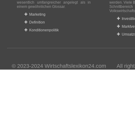
wesentlich umfangreicher angelegt als in
werden. Viele B
einem gewöhnlichen Glossar.
Schnittberei
Volkswirtschaft
Marketing
Investit
Definition
Marktve
Konditionenpolitik
Umsatzs
© 2023-2024 Wirtschaftslexikon24.com All rights