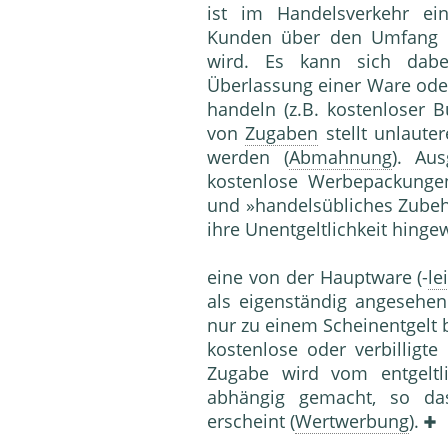
ist im Handelsverkehr ei
Kunden über den Umfang
wird. Es kann sich dabe
Überlassung einer Ware oder
handeln (z.B. kostenloser 
von
Zugaben
stellt unlaute
werden (
Abmahnung
). Au
kostenlose Werbepackung
und »handelsübliches Zubehö
ihre Unentgeltlichkeit hinge
eine von der Hauptware (-
le
als eigenständig angesehen
nur zu einem Scheinentgelt
kostenlose oder verbillig
Zugabe wird vom entgeltl
abhängig gemacht, so das
erscheint (
Wertwerbung
).