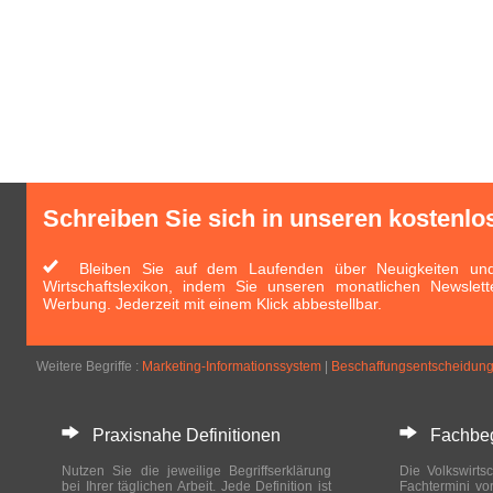
Schreiben Sie sich in unseren kostenlo
Bleiben Sie auf dem Laufenden über Neuigkeiten und 
Wirtschaftslexikon, indem Sie unseren monatlichen Newslett
Werbung. Jederzeit mit einem Klick abbestellbar.
Weitere Begriffe :
Marketing-Informationssystem
|
Beschaffungsentscheidun
Praxisnahe Definitionen
Fachbegri
Nutzen Sie die jeweilige Begriffserklärung
Die Volkswirtsc
bei Ihrer täglichen Arbeit. Jede Definition ist
Fachtermini vo