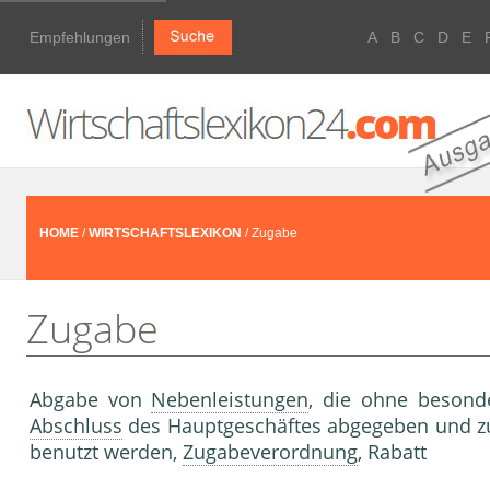
Empfehlungen
A
B
C
D
E
HOME
/
WIRTSCHAFTSLEXIKON
/ Zugabe
Zugabe
Abgabe von
Nebenleistungen
, die ohne besond
Abschluss
des Hauptgeschäftes abgegeben und 
benutzt werden,
Zugabeverordnung
, Rabatt