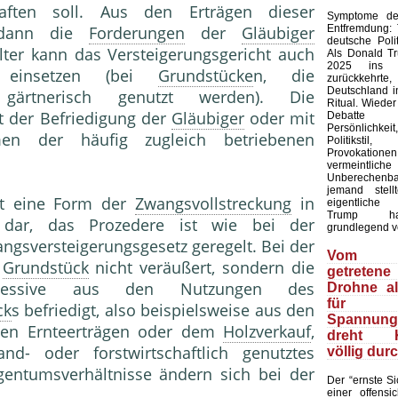
haften soll. Aus den Erträgen dieser
Symptome der
Entfremdung:
dann die
Forderungen
der
Gläubiger
deutsche Polit
lter kann das Versteigerungsgericht auch
Als Donald T
2025 ins 
einsetzen (bei
Grundstücke
n, die
zurückkehr
Deutschland in
r gärtnerisch genutzt werden). Die
Ritual. Wieder
 der Befriedigung der
Gläubiger
oder mit
Debatte
Persönlich
 der häufig zugleich betriebenen
Politiks
Provokation
vermeintliche
Unberechenb
jemand stell
lt eine Form der
Zwangsvollstreckung
in
eigentliche
Trump ha
ar, das Prozedere ist wie bei der
grundlegend v
gsversteigerungsgesetz geregelt. Bei der
Vom 
n
Grundstück
nicht veräußert, sondern die
getretene
ssive aus den Nutzungen des
Drohne a
für
ck
s befriedigt, also beispielsweise aus den
Spannungs
en Ernteerträgen oder dem
Holzverkauf
,
dreht Ki
- oder forstwirtschaftlich genutztes
völlig dur
gentumsverhältnisse ändern sich bei der
Der “ernste Sic
einer offensic