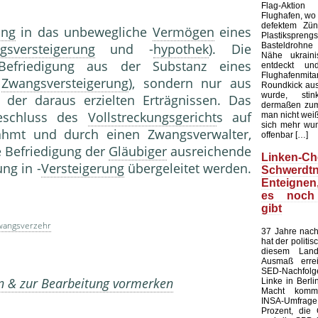
Flag-Aktion
Flughafen, wo e
defektem Zün
ung
in das unbewegliche
Vermögen
eines
Plastiksprengst
Basteldrohne 
gsversteigerung
und -
hypothek
). Die
Nähe ukraini
efriedigung aus der Substanz eines
entdeckt u
Flughafenmi
i
Zwangsversteigerung
), sondern nur aus
Roundkick aus 
wurde, sti
 der daraus erzielten Erträgnissen. Das
dermaßen zum
eschluss des
Vollstreckungsgericht
s auf
man nicht wei
sich mehr wun
ahmt und durch einen Zwangsverwalter,
offenbar […]
ie Befriedigung der
Gläubiger
ausreichende
Linken-Ch
ng in -
Versteigerung
übergeleitet werden.
Schwerdtn
Enteigne
es noch
gibt
wangsverzehr
37 Jahre nach
hat der politi
diesem Land
Ausmaß errei
SED-Nachfol
en & zur Bearbeitung vormerken
Linke in Berli
Macht kommt
INSA-Umfrage l
Prozent, die