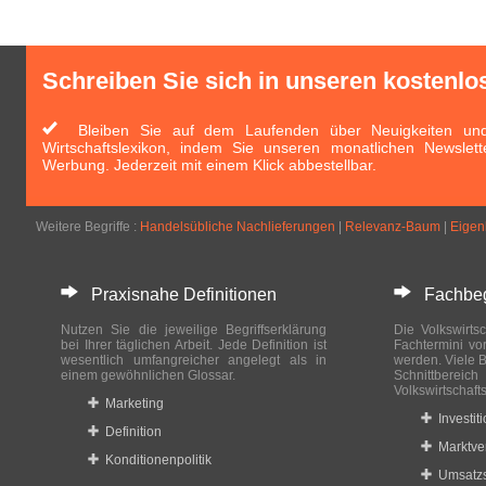
Schreiben Sie sich in unseren kostenlo
Bleiben Sie auf dem Laufenden über Neuigkeiten und 
Wirtschaftslexikon, indem Sie unseren monatlichen Newslett
Werbung. Jederzeit mit einem Klick abbestellbar.
Weitere Begriffe :
Handelsübliche Nachlieferungen
|
Relevanz-Baum
|
Eigenk
Praxisnahe Definitionen
Fachbegri
Nutzen Sie die jeweilige Begriffserklärung
Die Volkswirtsc
bei Ihrer täglichen Arbeit. Jede Definition ist
Fachtermini vo
wesentlich umfangreicher angelegt als in
werden. Viele B
einem gewöhnlichen Glossar.
Schnittberei
Volkswirtschaft
Marketing
Investit
Definition
Marktve
Konditionenpolitik
Umsatzs