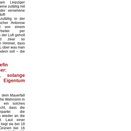
 am Leipziger
ine zufällig mit
der versehene
off-
zufällig in der
scher Antonow
nd von einem
tarbeiter per
der Luft geholt
nkt zwar so
 Himmel, dass
ß, über was man
dern soll – die
efin
er:
n, solange
 Eigentum
 dem Mauerfall
sche Wahnsinn in
 ein solches
cht, dass die
gepartei die
n wieder an die
. Laut einer
iegt sie bei 18
 Grünen bei 16