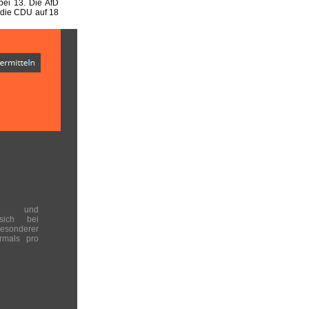
ei 13. Die AfD
 die CDU auf 18
en und
 sich bei
onderer
rmals pro