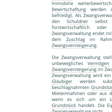
Immobilie weiterbewirtsc
Bewirtschaftung
werden 
befriedigt. Als Zwangsverwa
den
Schuldner
selbst 
forstwirtschaftlich ode
Zwangsverwaltung endet mit
dem
Zuschlag
im Rahmen
Zwangsversteigerung
.
Die Zwangsverwaltung stel
unbewegliches
Vermögen
d
Zwangsversteigerung
im Zwan
Zwangsverwaltung wird ei
Gläubiger
werden sukze
beschlagnahmten
Grundstü
Mieteinnahmen oder aus d
wenn es sich um ein land
Grundstück
handelt. Die Ei
Zwangsverwaltung nicht.