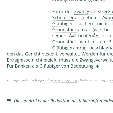
Form der
Zwangsvollstreck
Schuldner
s (neben
Zwan
Gläubiger
suchen nicht B
Grundstück
s o.a. (wie be
seinen Â»FrüchtenÂ«, d. h.
Grundstück
wird durch B
Gläubigerantrag beschlagn
den das Gericht bestellt, verwaltet. Werden für d
Erträgnisse nicht erzielt, muss die Zwangsverwaltu
Für Banken als
Gläubiger
von Bedeutung.
Vorhergehender Fachbegriff:
Zwangsversteigerung
| Nächster Fachbegriff:
Z
Diesen Artikel der Redaktion als fehlerhaft meld