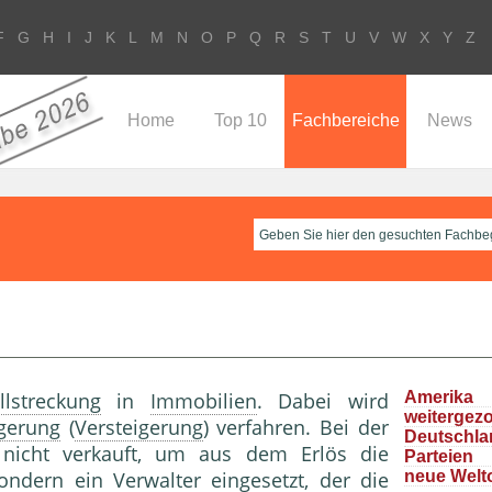
F
G
H
I
J
K
L
M
N
O
P
Q
R
S
T
U
V
W
X
Y
Z
Home
Top 10
Fachbereiche
News
lstreckung
in
Immobilien
. Dabei wird
Ameri
weitergez
gerung
(
Versteigerung
) verfahren. Bei der
Deutschla
 nicht verkauft, um aus dem Erlös die
Parteie
ondern ein Verwalter eingesetzt, der die
neue Welt