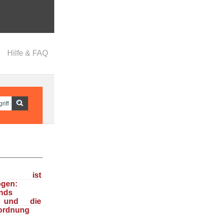
Hilfe & FAQ
ka ist
ogen:
nds
n und die
ordnung