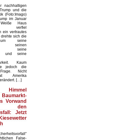
 nachhaltigen
 Trump und die
ik (Foto:Imago)
rump im Januar
Weiße Haus
te, verfiel
 ein vertrautes
 drehte sich die
 um seine
keit, seinen
til, seine
en und seine
arkeit. Kaum
te jedoch die
 Frage. Nicht
t Amerika
erändert. […]
Himmel
 Baumarkt-
ls Vorwand
 den
fall: Jetzt
esewetter
ch
herheitsvorfall”
htlichen False-