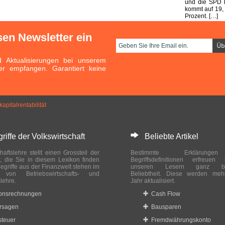
und die SPD b
kommt auf 19,
Prozent. […]
sen Newsletter ein
Aktualisierungen bei unserem
er empfangen. Garantiert keine
apitalrentabilität
ffe der Volkswirtschaft
Beliebte Artikel
haftslehre stellt einen Grossteil der
Bestimmte Erklärung
r, die Sie in diesem Lexikon finden
Begriffsdefinitionen erfreuen
egriffe aus der Finanzwelt stehen im
unseren Lesern ganz bes
ch von Betriebswirtschafts- und
Beliebtheit. Diese werden meh
slehre.
Jahr aktualisiert.
ionsrechnungen
Cash Flow
rsagen
Bausparen
teuer
Fremdwährungskonto