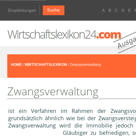
Empfehlungen
A
B
C
D
E
HOME
/
WIRTSCHAFTSLEXIKON
/ Zwangsverwaltung
Zwangsverwaltung
ist ein Verfahren im Rahmen der
Zwangsvol
grundsätzlich ähnlich wie bei der
Zwangsverstei
Zwangsverwaltung wird die Immobilie jedoch
Gläubiger
zu befriedigen, s