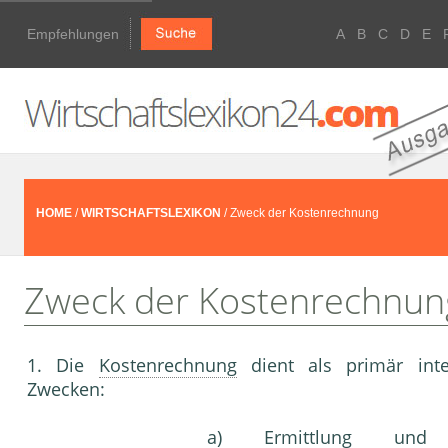
Empfehlungen
A
B
C
D
E
HOME
/
WIRTSCHAFTSLEXIKON
/ Zweck der Kostenrechnung
Zweck der Kostenrechnun
1. Die
Kostenrechnung
dient als primär inte
Zwecken:
a) Ermittlung und D