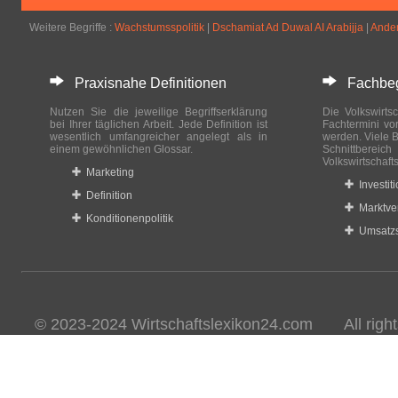
Weitere Begriffe :
Wachstumsspolitik
|
Dschamiat Ad Duwal AI Arabijja
|
Ande
Praxisnahe Definitionen
Fachbegri
Nutzen Sie die jeweilige Begriffserklärung
Die Volkswirtsc
bei Ihrer täglichen Arbeit. Jede Definition ist
Fachtermini vo
wesentlich umfangreicher angelegt als in
werden. Viele B
einem gewöhnlichen Glossar.
Schnittberei
Volkswirtschaft
Marketing
Investit
Definition
Marktve
Konditionenpolitik
Umsatzs
© 2023-2024 Wirtschaftslexikon24.com All rights