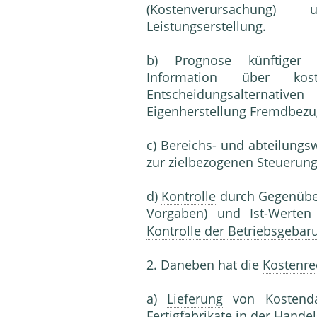
(
Kostenverursachung
) un
Leistungserstellung
.
b)
Prognose
künftiger K
Information über kost
Entscheidungsalternat
Eigenherstellung
Fremdbezu
c) Bereichs- und abteilung
zur zielbezogenen
Steuerun
d)
Kontrolle
durch Gegenüber
Vorgaben) und Ist-Werte
Kontrolle der Betriebsgebar
2. Daneben hat die
Kostenr
a)
Lieferung
von Kostend
Fertigfabrikate
in der Hande