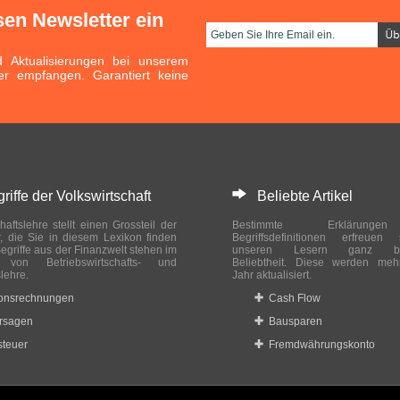
sen Newsletter ein
Aktualisierungen bei unserem
er empfangen. Garantiert keine
ffe der Volkswirtschaft
Beliebte Artikel
haftslehre stellt einen Grossteil der
Bestimmte Erklärung
r, die Sie in diesem Lexikon finden
Begriffsdefinitionen erfreuen
egriffe aus der Finanzwelt stehen im
unseren Lesern ganz bes
ch von Betriebswirtschafts- und
Beliebtheit. Diese werden meh
slehre.
Jahr aktualisiert.
ionsrechnungen
Cash Flow
rsagen
Bausparen
teuer
Fremdwährungskonto