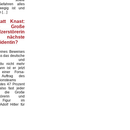
efahren alles
wegig ist und
n […]
att Knast:
e Große
zerstörerin
ch nächste
identin?
ines Beweises
ass das deutsche
hel- und
ktiv nicht mehr
ann ist er jetzt
 einer Forsa-
Auftrag des
tionsteams
stes 47 Prozent
also fast jeder
r, die Große
rstörerin und
e Figur im
Adolf Hitler für