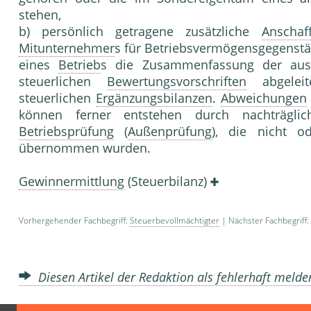
stehen,
b) persönlich getragene zusätzliche
Anschaf
Mitunternehmer
s für Betriebsvermögensgegenständ
eines
Betrieb
s die Zusammenfassung der au
steuerlichen
Bewertungsvorschriften
abgeleit
steuerlichen
Ergänzungsbilanzen
.
Abweichungen
können ferner entstehen durch nachträglich
Betriebsprüfung
(
Außenprüfung
), die nicht 
übernommen wurden.
Gewinnermittlung
(Steuerbilanz)
Vorhergehender Fachbegriff:
Steuerbevollmächtigter
| Nächster Fachbegriff:
Diesen Artikel der Redaktion als fehlerhaft meld