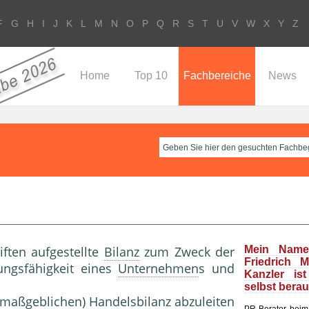
F
G
H
I
J
K
L
M
N
O
P
Q
R
S
T
U
V
W
X
Y
Z
Home
Top 10
Fachbereiche
News
iften aufgestellte
Bilanz
zum Zweck der
Mein Name
Friedrich 
tungsfähigkeit eines
Unternehmen
s und
Kanzler is
selbst bera
 (maßgeblichen)
Handelsbilanz
abzuleiten