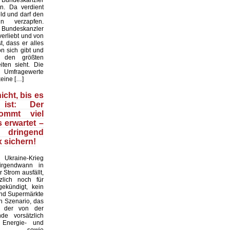
 Bundeskanzler
n. Da verdient
ld und darf den
n verzapfen.
r Bundeskanzler
erliebt und von
t, dass er alles
on sich gibt und
 den größten
iten sieht. Die
mfragewerte
keine […]
icht, bis es
ist: Der
kommt viel
s erwartet –
ringend
 sichern!
raine-Krieg
 irgendwann in
 Strom ausfällt,
zlich noch für
ekündigt, kein
und Supermärkte
in Szenario, das
d der von der
nde vorsätzlich
n Energie- und
krise sowie