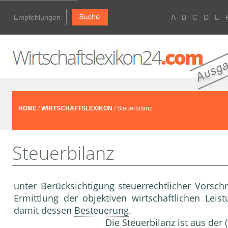
Empfehlungen
A
B
C
D
E
HOME
/
WIRTSCHAFTSLEXIKON
/ Steuerbilanz
Steuerbilanz
unter Berücksichtigung steuerrechtlicher Vorschr
Ermittlung der objektiven wirtschaftlichen Leis
damit dessen
Besteuerung
.
Die Steuerbilanz ist aus der