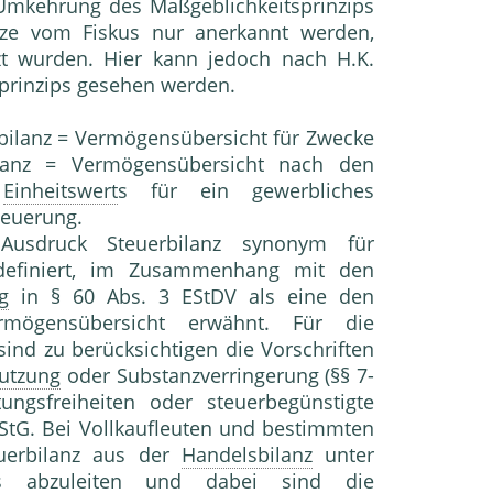
 Umkehrung des Maßgeblichkeitsprinzips
ätze vom Fiskus nur anerkannt werden,
t wurden. Hier kann jedoch nach H.K.
prinzips gesehen werden.
rbilanz = Vermögensübersicht für Zwecke
lanz = Vermögensübersicht nach den
s
Einheitswert
s für ein gewerbliches
euerung.
Ausdruck Steuerbilanz synonym für
 definiert, im Zusammenhang mit den
g
in § 60 Abs. 3 EStDV als eine den
ermögensübersicht erwähnt. Für die
sind zu berücksichtigen die Vorschriften
nutzung
oder Substanzverringerung (§§ 7-
ngsfreiheiten oder steuerbegünstigte
 EStG. Bei Vollkaufleuten und bestimmten
uerbilanz aus der
Handelsbilanz
unter
zips abzuleiten und dabei sind die