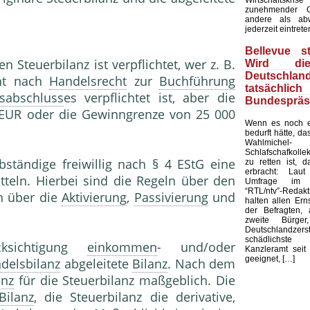
zunehmender G
andere als ab
jederzeit eintrete
Bellevue st
en Steuerbilanz ist verpflichtet, wer z. B.
Wird di
Deutschland
cht nach
Handelsrecht
zur
Buchführung
tatsächli
esabschluss
es verpflichtet ist, aber die
Bundespräs
EUR oder die Gewinngrenze von 25 000
Wenn es noch e
bedurft hätte, d
Wahlmic
Schlafschafkolle
ständige freiwillig nach § 4 EStG eine
zu retten ist, d
erbracht: Laut
tteln. Hierbei sind die Regeln über den
Umfrage im 
“RTL/ntv”-Redak
n über die
Aktivierung
,
Passivierung
und
halten allen Ern
der Befragten, 
zweite Bürge
Deutschlandze
schädlichst
cksichtigung
einkommen
- und/oder
Kanzleramt seit 
geeignet, […]
delsbilanz
abgeleitete
Bilanz
. Nach dem
anz
für die Steuerbilanz maßgeblich. Die
Bilanz
, die Steuerbilanz die derivative,