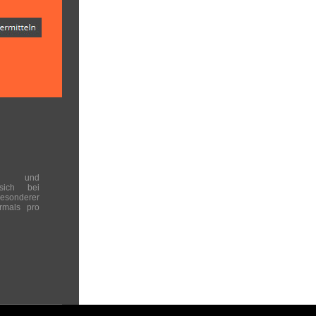
en und
 sich bei
onderer
rmals pro