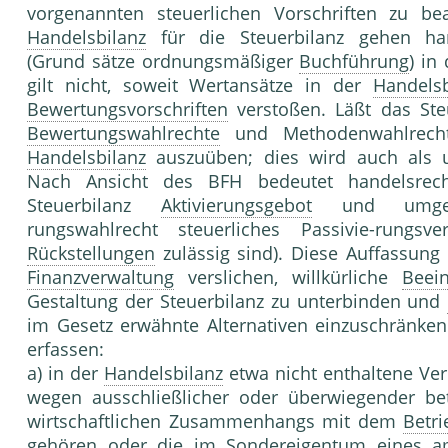
vorgenannten steuerlichen Vorschriften zu be
Handelsbilanz
für die Steuerbilanz gehen hand
(Grund sätze ordnungsmäßiger
Buchführung
) in
gilt nicht, soweit Wertansätze in der
Handelsb
Bewertungsvorschriften
verstoßen. Läßt das Ste
Bewertungswahlrechte
und Methodenwahlrechte
Handelsbilanz
auszuüben; dies wird auch als u
Nach Ansicht des BFH bedeutet handelsrec
Steuerbilanz
Aktivierungsgebot
und umgekehr
rungswahlrecht steuerliches Passivie-rungsv
Rückstellungen
zulässig sind). Diese Auffassung 
Finanzverwaltung
verslichen, willkürliche
Beein
Gestaltung der Steuerbilanz zu unterbinden und
im Gesetz erwähnte Alternativen einzuschränken
erfassen:
a) in der
Handelsbilanz
etwa nicht enthaltene V
wegen ausschließlicher oder überwiegender be
wirtschaftlichen Zusammenhangs mit dem
Betri
gehören oder die im Sondereigentum eines