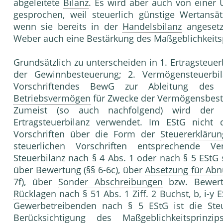
abgeleitete
Bilanz
. Es wird aber auch von einer
gesprochen, weil steuerlich günstige Wertans
wenn sie bereits in der
Handelsbilanz
angesetz
Weber auch eine Bestärkung des Maßgeblichkeits
Grundsätzlich zu unterscheiden in 1. Ertragsteue
der Gewinnbesteuerung; 2. Vermögensteuerbi
Vorschriftendes BewG zur Ableitung de
Betriebsvermögen
für Zwecke der Vermögensbest
Zumeist (so auch nachfolgend) wird der 
Ertragsteuerbilanz verwendet. Im EStG nicht
Vorschriften über die Form der
Steuererklärun
steuerlichen Vorschriften entsprechende V
Steuerbilanz nach § 4 Abs. 1 oder nach § 5 EStG 
über
Bewertung
(§§ 6-6c), über
Absetzung für Ab
7f), über
Sonder Abschreibungen
bzw. Bewertu
Rücklagen
nach § 51 Abs. 1 Ziff. 2 Buchst, b, i-y
Gewerbetreibenden nach § 5 EStG ist die Ste
Berücksichtigung des Maßgeblichkeitsprin