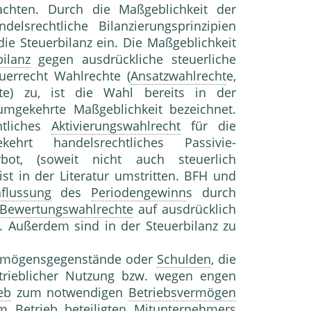
achten. Durch die Maßgeblichkeit der
elsrechtliche Bilanzierungsprinzipien
 die Steuerbilanz ein. Die Maßgeblichkeit
ilanz
gegen ausdrückliche steuerliche
uerrecht Wahlrechte (
Ansatzwahlrecht
e,
) zu, ist die Wahl bereits in der
mgekehrte Maßgeblichkeit bezeichnet.
htliches
Aktivierungswahlrecht
für die
t handelsrechtliches Passivie-
erbot, (soweit nicht auch steuerlich
ist in der Literatur umstritten. BFH und
flussung
des
Periodengewinn
s durch
Bewertungswahlrechte
auf ausdrücklich
. Außerdem sind in der Steuerbilanz zu
ermögensgegenstände oder
Schulden
, die
trieblicher Nutzung bzw. wegen engen
eb
zum notwendigen
Betriebsvermögen
 am
Betrieb
beteiligten
Mitunternehmer
s