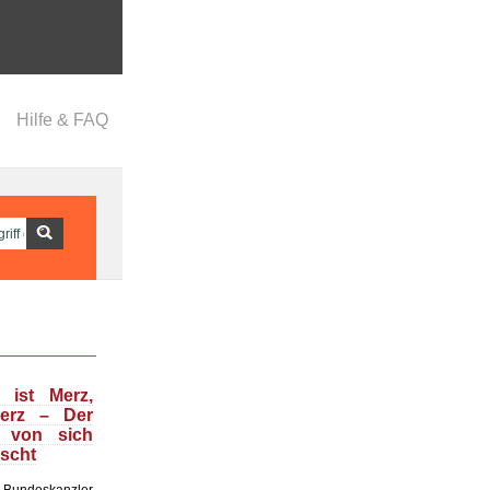
Hilfe & FAQ
 ist Merz,
Merz – Der
t von sich
uscht