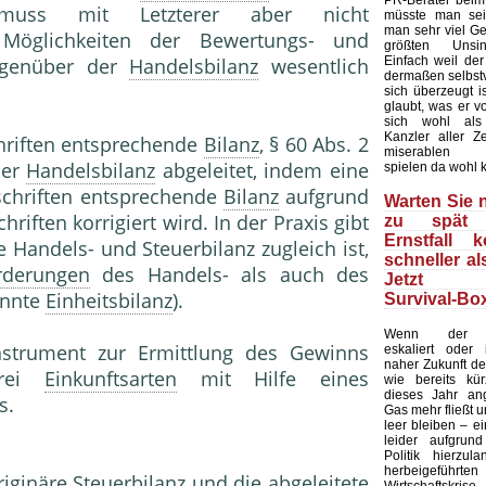
PR-Berater beim
p), muss mit Letzterer aber nicht
müsste man sei
man sehr viel Ge
Möglichkeiten der Bewertungs- und
größten Unsin
Einfach weil de
genüber der
Handelsbilanz
wesentlich
dermaßen selbstv
sich überzeugt is
glaubt, was er v
sich wohl als
Kanzler aller Ze
chriften entsprechende
Bilanz
, § 60 Abs. 2
miserablen U
der
Handelsbilanz
abgeleitet, indem eine
spielen da wohl 
schriften entsprechende
Bilanz
aufgrund
Warten Sie n
hriften korrigiert wird. In der Praxis gibt
zu spät 
Ernstfall 
ie Handels- und Steuerbilanz zugleich ist,
schneller al
rderungen
des Handels- als auch des
Jetzt d
annte
Einheitsbilanz
).
Survival-Box
Wenn der Uk
Instrument zur Ermittlung des Gewinns
eskaliert oder
naher Zukunft der
drei
Einkunftsarten
mit Hilfe eines
wie bereits kür
dieses Jahr ang
s.
Gas mehr fließt 
leer bleiben – e
leider aufgrun
Politik hierzula
herbeigeführte
iginäre Steuerbilanz und die abgeleitete
Wirtschafts