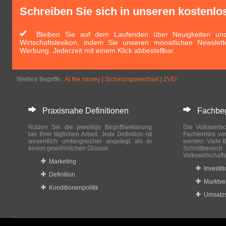
Schreiben Sie sich in unseren kostenlo
Bleiben Sie auf dem Laufenden über Neuigkeiten und 
Wirtschaftslexikon, indem Sie unseren monatlichen Newslett
Werbung. Jederzeit mit einem Klick abbestellbar.
Weitere Begriffe :
At the money
|
Sicherungswechsel
|
ZVEI
Praxisnahe Definitionen
Fachbegri
Nutzen Sie die jeweilige Begriffserklärung
Die Volkswirtsc
bei Ihrer täglichen Arbeit. Jede Definition ist
Fachtermini vo
wesentlich umfangreicher angelegt als in
werden. Viele B
einem gewöhnlichen Glossar.
Schnittberei
Volkswirtschaft
Marketing
Investit
Definition
Marktve
Konditionenpolitik
Umsatzs