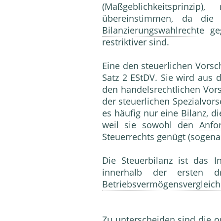
(Maßgeblichkeitsprinzi
übereinstimmen, da die 
Bilanzierungswahlrechte
ge
restriktiver sind.
Eine den steuerlichen Vors
Satz 2 EStDV. Sie wird aus 
den handelsrechtlichen Vor
der steuerlichen Spezialvorsc
es häufig nur eine
Bilanz
, d
weil sie sowohl den
Anfo
Steuerrechts genügt (sogen
Die Steuerbilanz ist das 
innerhalb der ersten 
Betriebsvermögensvergleich
Zu unterscheiden sind die or