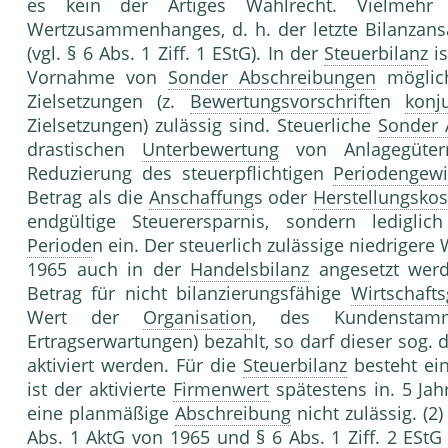
es kein der Artiges Wahlrecht. Vielmehr 
Wertzusammenhanges, d. h. der letzte Bilanzans
(vgl. § 6 Abs. 1 Ziff. 1 EStG). In der
Steuerbilanz
is
Vornahme von
Sonder Abschreibungen
möglich
Zielsetzungen (z.
Bewertungsvorschrift
en
konj
Zielsetzungen) zulässig sind. Steuerliche
Sonder 
drastischen
Unterbewertung
von Anlagegüter
Reduzierung des steuerpflichtigen
Periodengew
Betrag als die
Anschaffung
s oder
Herstellungskos
endgültige Steuerersparnis, sondern lediglic
Periode
n ein. Der steuerlich zulässige niedrigere 
1965 auch in der
Handelsbilanz
angesetzt wer
Betrag für nicht bilanzierungsfähige
Wirtschafts
Wert der
Organisation
, des Kundenstamm
Ertragserwartungen) bezahlt, so darf dieser sog. 
aktiviert werden. Für die
Steuerbilanz
besteht ein
ist der aktivierte
Firmenwert
spätestens in. 5 Jah
eine planmäßige
Abschreibung
nicht zulässig. (2
Abs. 1 AktG von 1965 und § 6 Abs. 1 Ziff. 2 ESt