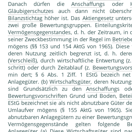
Danach dürfen die
Anschaffung
s oder
Gläubigerschutz
es auch dann nicht übersch
Bilanzstichtag
höher ist. Das
Aktiengesetz
unters
zwei große Bewertungsgruppen. Einteilungskri
Vermögensgegenstand
es, d. h. der Zeitraum, in
seiner Zweckbestimmung in der Regel im
Betrieb
mögens (§§ 153 und 154 AktG von 1965). Diese w
deren Nutzung zeitlich begrenzt ist, d. h. de
(
Verschleiß
), durch wirtschaftliche Entwertung (z
schritt) oder durch Zeitablauf (z.
Bewertungsvors
min dert; § 6 Abs. 1 Ziff. 1 EStG bezeich net
Anlagegüter. (b)
Wirtschaftsgüter
, deren Nutzung
sind Grundsätzlich zu den
Anschaffung
s ode
Bewertungsvorschrift
en Grund und Boden,
Bete
EStG bezeichnet sie als nicht abnutzbare Güter 
Umlaufver mögens (§ 155 AktG von 1965). Si
abnutzbaren Anlagegütern zu einer Bewertungsg
Vermögensgegenstände gelten folgende Bew
Anlagegüter (a) Diese
Wirtschaftsgüter
sind nac