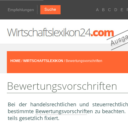
Empfehlungen
A
B
C
D
E
HOME
/
WIRTSCHAFTSLEXIKON
/ Bewertungsvorschriften
Bewertungsvorschriften
Bei der handelsrechtlichen und steuerrechtli
bestimmte
Bewertungsvorschrift
en zu beachten. 
teils gesetzlich fixiert.