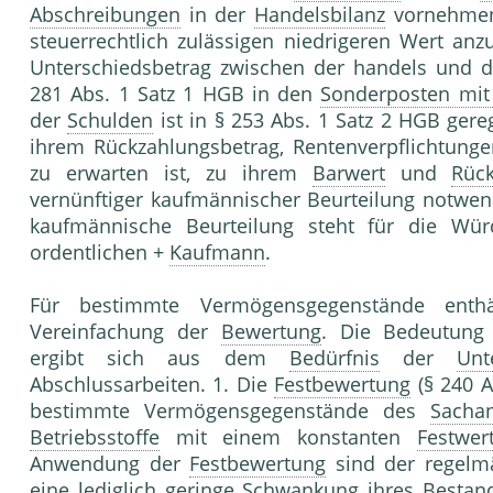
Abschreibungen
in der
Handelsbilanz
vornehmen
steuerrechtlich zulässigen niedrigeren Wert anz
Unterschiedsbetrag zwischen der handels und d
281 Abs. 1 Satz 1 HGB in den
Sonderposten mit 
der
Schulden
ist in § 253 Abs. 1 Satz 2 HGB ge
ihrem Rückzahlungsbetrag, Rentenverpflichtunge
zu erwarten ist, zu ihrem
Barwert
und
Rück
vernünftiger kaufmännischer Beurteilung notwend
kaufmännische Beurteilung steht für die Wür
ordentlichen +
Kaufmann
.
Für bestimmte Vermögensgegenstände enth
Vereinfachung der
Bewertung
. Die Bedeutun
ergibt sich aus dem
Bedürfnis
der
Unt
Abschlussarbeiten. 1. Die
Festbewertung
(§ 240 A
bestimmte Vermögensgegenstände des
Sacha
Betriebsstoffe
mit einem konstanten
Festwer
Anwendung der
Festbewertung
sind der regelm
eine lediglich geringe Schwankung ihres Besta