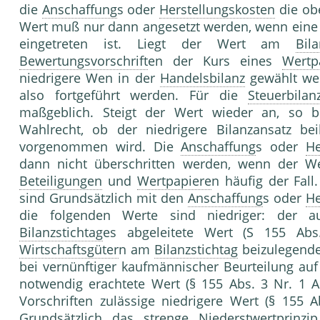
die
Anschaffung
s oder
Herstellungskosten
die ob
Wert muß nur dann angesetzt werden, wenn eine
eingetreten ist. Liegt der Wert am
Bila
Bewertungsvorschrift
en der Kurs eines
Wertp
niedrigere Wen in der
Handelsbilanz
gewählt wer
also fortgeführt werden. Für die
Steuerbilan
maßgeblich. Steigt der Wert wieder an, so be
Wahlrecht, ob der niedrigere Bilanzansatz b
vorgenommen wird. Die
Anschaffung
s oder
He
dann nicht überschritten werden, wenn der Wer
Beteiligungen
und
Wertpapiere
n häufig der Fal
sind Grundsätzlich mit den
Anschaffung
s oder
He
die folgenden Werte sind niedriger: de
Bilanzstichtag
es abgeleitete Wert (S 155 Ab
Wirtschaftsgüter
n am
Bilanzstichtag
beizulegende 
bei vernünftiger kaufmännischer Beurteilung au
notwendig erachtete Wert (§ 155 Abs. 3 Nr. 1 Ak
Vorschriften zulässige niedrigere Wert (§ 155 A
Grundsätzlich das strenge
Niederstwertprinzip