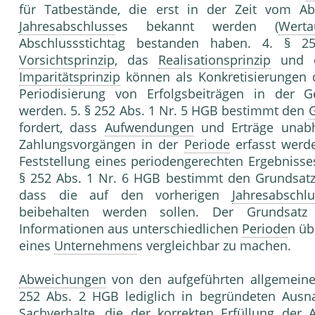
für Tatbestände, die erst in der Zeit vom Abs
Jahresabschluss
es bekannt werden (
Werta
Abschlussstichtag bestanden haben. 4. §
Vorsichtsprinzip
, das
Realisationsprinzip
und 
Imparitätsprinzip
können als Konkretisierungen
Periodisierung von Erfolgsbeiträgen in der
werden. 5. § 252 Abs. 1 Nr. 5 HGB bestimmt den
G
fordert, dass
Aufwendungen
und Erträge unabh
Zahlungsvorgängen in der
Periode
erfasst werde
Feststellung eines periodengerechten Ergebniss
§ 252 Abs. 1 Nr. 6 HGB bestimmt den Grundsat
dass die auf den vorherigen
Jahresabschlu
beibehalten werden sollen. Der Grundsat
Informationen aus unterschiedlichen
Periode
n üb
eines
Unternehmen
s vergleichbar zu machen.
Abweichungen
von den aufgeführten allgemein
252 Abs. 2 HGB lediglich in begründeten Ausnah
Sachverhalte, die der korrekten
Erfüllung
der A