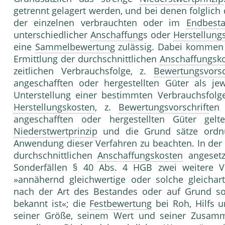
getrennt gelagert werden, und bei denen folglich
der einzelnen verbrauchten oder im
Endbest
unterschiedlicher
Anschaffung
s oder
Herstellung
eine
Sammelbewertung
zulässig. Dabei kommen 
Ermittlung der durchschnittlichen
Anschaffungsk
zeitlichen Verbrauchsfolge, z.
Bewertungsvorsc
angeschafften oder hergestellten Güter als jew
Unterstellung einer bestimmten Verbrauchsfo
Herstellungskosten
, z.
Bewertungsvorschrift
en
angeschafften oder hergestellten Güter gelt
Niederstwertprinzip
und die Grund sätze ord
Anwendung dieser Verfahren zu beachten. In de
durchschnittlichen
Anschaffungskosten
angesetz
Sonderfällen § 40 Abs. 4 HGB zwei weitere V
»annähernd gleichwertige oder solche gleicha
nach der Art des Bestandes oder auf Grund s
bekannt ist«; die
Festbewertung
bei Roh, Hilfs 
seiner Größe, seinem Wert und seiner Zusam