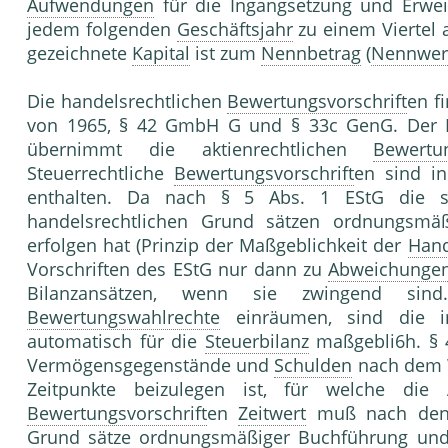
Aufwendungen
für die Ingangsetzung und Erwe
jedem folgenden
Geschäftsjahr
zu einem Viertel 
gezeichnete
Kapital
ist zum
Nennbetrag
(
Nennwer
Die handelsrechtlichen
Bewertungsvorschrift
en f
von 1965, § 42 GmbH G und § 33c GenG. Der 
übernimmt die aktienrechtlichen
Bewertun
Steuerrechtliche
Bewertungsvorschrift
en sind i
enthalten. Da nach § 5 Abs. 1 EStG die s
handelsrechtlichen Grund sätzen ordnungsmä
erfolgen hat (Prinzip der Maßgeblichkeit der
Hand
Vorschriften des EStG nur dann zu
Abweichunge
Bilanzansätzen, wenn sie zwingend sind
Bewertungswahlrechte
einräumen, sind die 
automatisch für die
Steuerbilanz
maßgebli6h. § 
Vermögensgegenstände und
Schulden
nach dem W
Zeitpunkte beizulegen ist, für welche die A
Bewertungsvorschrift
en
Zeitwert
muß nach den 
Grund sätze ordnungsmäßiger
Buchführung
un