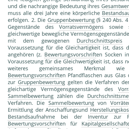
und die nachrangige Bedeutung ihres
Gesamtwer
muss alle drei Jahre eine körperliche
Bestandsa
erfolgen. 2. Die
Gruppenbewertung
(§ 240 Abs. 4 
Gegenstände des
Vorratsvermögen
s sowie s
gleichwertige bewegliche Vermögensgegenständ
mit dem gewogenen
Durchschnittspreis
Voraussetzung für die Gleichartigkeit ist, das
angehören (z.
Bewertungsvorschrift
en Socken i
Voraussetzung für die Gleichwertigkeit ist, dass
weiteres gemeinsames Merkmal wie 
Bewertungsvorschrift
en Pfandflaschen aus Glas o
zur
Gruppenbewertung
gelten die Verfahren d
gleichartige Vermögensgegenstände des
Vor
Sammelbewertung
zählen die
Durchschnittsm
Verfahren. Die
Sammelbewertung
von
Vorräte
Ermittlung der Anschaffungsund
Herstellungskos
Bestandsaufnahme
bei der
Inventur
zur Fol
Bewertungsvorschrift
en für
Kapitalgesellschaft