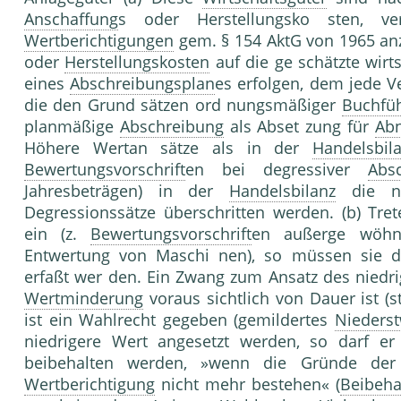
Anschaffung
s oder Herstellungsko sten, v
Wertberichtigungen
gem. § 154 AktG von 1965 an
oder
Herstellungskosten
auf die ge schätzte wir
eines
Abschreibungsplan
es erfolgen, dem jede V
die den Grund sätzen ord nungsmäßiger
Buchfü
planmäßige
Abschreibung
als Abset zung für
Ab
Höhere Wertan sätze als in der
Handelsbil
Bewertungsvorschrift
en bei degressiver
Abs
Jahresbeträgen) in der
Handelsbilanz
die na
Degressionssätze überschritten werden. (b) Tr
ein (z.
Bewertungsvorschrift
en außerge wöhnl
Entwertung von Maschi nen), so müssen sie 
erfaßt wer den. Ein Zwang zum Ansatz des niedr
Wertminderung
voraus sichtlich von Dauer ist (
ist ein Wahlrecht gegeben (gemildertes
Niederst
niedrigere Wert angesetzt werden, so darf e
beibehalten werden, »wenn die Gründe de
Wertberichtigung
nicht mehr bestehen« (
Beibeha