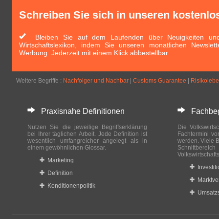
Schreiben Sie sich in unseren kostenlo
Bleiben Sie auf dem Laufenden über Neuigkeiten und 
Wirtschaftslexikon, indem Sie unseren monatlichen Newslett
Werbung. Jederzeit mit einem Klick abbestellbar.
Weitere Begriffe :
Nachfolger und Nachbar
|
Customs Guarantee
|
Risikoleb
Praxisnahe Definitionen
Fachbegri
Nutzen Sie die jeweilige Begriffserklärung
Die Volkswirtsc
bei Ihrer täglichen Arbeit. Jede Definition ist
Fachtermini vo
wesentlich umfangreicher angelegt als in
werden. Viele B
einem gewöhnlichen Glossar.
Schnittberei
Volkswirtschaft
Marketing
Investit
Definition
Marktve
Konditionenpolitik
Umsatzs