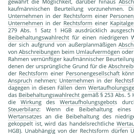
gewährt die Möglichkeit, darüber hinaus
Absch
kaufmännischen Beurteilung vorzunehmen. D
Unternehmen
in der
Rechtsform
einer
Personen
Unternehmen
in der
Rechtsform
einer
Kapitalge
279 Abs. 1 Satz 1 HGB ausdrücklich ausgesc
Beibehaltungswahlrecht
für einen niedrigeren
W
der sich aufgrund von außerplanmäßigen
Absch
von
Abschreibungen
beim
Umlaufvermögen
oder 
Rahmen vernünftiger kaufmännischer Beurteilung 
denen der ursprüngliche Grund für die
Abschrei
der
Rechtsform
einer
Personengesellschaft
könne
Anspruch
nehmen;
Unternehmen
in der
Rechts
dagegen in diesen Fällen dem
Wertaufholungsg
das
Beibehaltungswahlrecht
gemäß § 253 Abs. 5 
die
Wirkung
des
Wertaufholungsgebot
s durc
Steuerbilanz
: Wenn die Beibehaltung eines st
Wertansatz
es an die Beibehaltung des niedri
gekoppelt ist, wird das handelsrechtliche
Wertau
HGB). Unabhängig von der
Rechtsform
dürfen
U