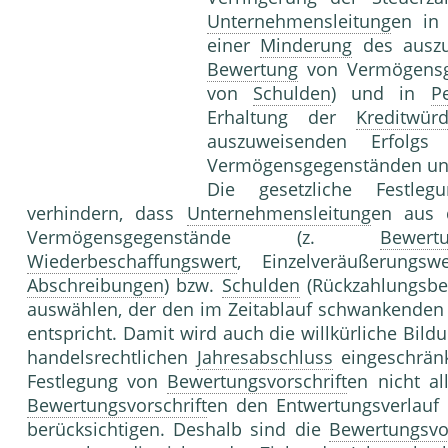
Unternehmensleitung
en i
einer
Minderung
des auszu
Bewertung
von Vermögensg
von
Schulden
) und in
P
Erhaltung der
Kreditwürd
auszuweisenden Erfol
Vermögensgegenständen und
Die gesetzliche Festl
verhindern, dass
Unternehmensleitung
en aus d
Vermögensgegenstände (z.
Bewertu
Wiederbeschaffungswert
, Einzelveräußerungs
Abschreibungen
) bzw.
Schulden
(Rückzahlungsbe
auswählen, der den im Zeitablauf schwankenden
entspricht. Damit wird auch die willkürliche Bil
handelsrechtlichen
Jahresabschluss
eingeschränk
Festlegung von
Bewertungsvorschrift
en nicht a
Bewertungsvorschrift
en den Entwertungsverlauf
berücksichtigen. Deshalb sind die
Bewertungsvor