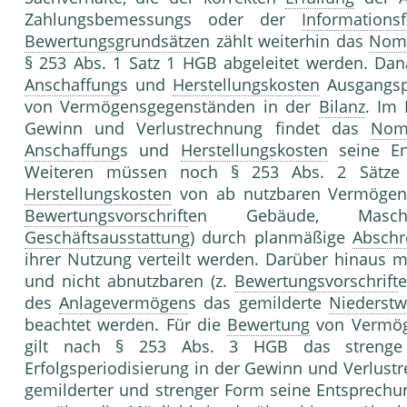
Zahlungsbemessungs oder der
Informationsf
Bewertungsgrundsätze
n zählt weiterhin das
Nomi
§ 253 Abs. 1 Satz 1 HGB abgeleitet werden. Da
Anschaffung
s und
Herstellungskosten
Ausgangsp
von Vermögensgegenständen in der
Bilanz
. Im 
Gewinn und Verlustrechnung findet das
Nomi
Anschaffung
s und
Herstellungskosten
seine E
Weiteren müssen noch § 253 Abs. 2 Sät
Herstellungskosten
von ab nutzbaren Vermöge
Bewertungsvorschrift
en Gebäude, Masc
Geschäftsausstattung
) durch planmäßige
Abschr
ihrer Nutzung verteilt werden. Darüber hinaus 
und nicht abnutzbaren (z.
Bewertungsvorschrift
des
Anlagevermögen
s das gemilderte
Niederstw
beachtet werden. Für die
Bewertung
von Vermög
gilt nach § 253 Abs. 3 HGB das stren
Erfolgsperiodisierung in der Gewinn und Verlust
gemilderter und strenger Form seine Entsprech