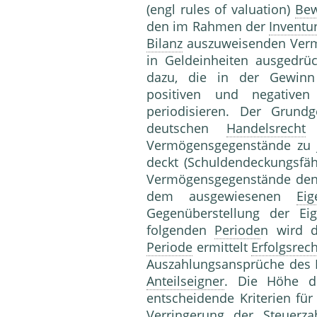
(engl rules of valuation)
Bew
den im Rahmen der
Inventu
Bilanz
auszuweisenden Ver
in Geldeinheiten ausgedrü
dazu, die in der Gewinn
positiven und negativen 
periodisieren. Der Grun
deutschen
Handelsrecht
l
Vermögensgegenstände zu 
deckt (Schuldendeckungsfäh
Vermögensgegenstände den
dem ausgewiesenen
Eig
Gegenüberstellung der Eig
folgenden
Periode
n wird d
Periode
ermittelt
Erfolgsrec
Auszahlungsansprüche des F
Anteilseigner
. Die Höhe d
entscheidende Kriterien für
Verringerung der Steuerza