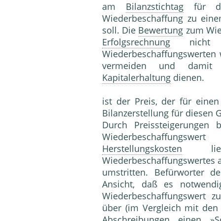
am
Bilanzstichtag
für de
Wiederbeschaffung zu eine
soll. Die
Bewertung
zum Wied
Erfolgsrechnung
nicht 
Wiederbeschaffungswerten
vermeiden und dami
Kapitalerhaltung
dienen.
ist der Preis, der für eine
Bilanzerstellung für diesen
Durch Preissteigerungen
Wiederbeschaffungs
Herstellungskosten
lieg
Wiederbeschaffungswertes a
umstritten. Befürworter 
Ansicht, daß es notwend
Wiederbeschaffungswert z
über (im Vergleich mit de
Abschreibungen
einen »Sc