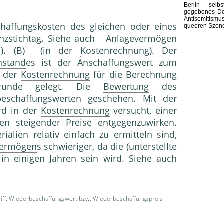
Berlin selb
gegebenes Do
Antisemitismu
haffungskosten
des gleichen oder eines
queeren Szen
nzstichtag
. Siehe auch Anlagevermögen
en). (B) (in der
Kostenrechnung
). Der
nstand
es ist der Anschaf­fungswert zum
n der
Kostenrechnung
für die Berech­nung
ugrunde gelegt. Die
Bewertung
des
schaffungswerten geschehen. Mit der
rd in der
Kostenrechnung
versucht, einer
­ten steigender Preise entgegenzuwirken.
lien relativ einfach zu ermitteln sind,
vermögen
s schwieriger, da die (unterstellte
in einigen Jahren sein wird. Siehe auch
iff:
Wiederbeschaffungswert bzw. Wiederbeschaffungspreis