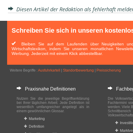
Diesen Artikel der Redaktion als fehlerhaft meld
Schreiben Sie sich in unseren kostenlo
Bleiben Sie auf dem Laufenden über Neuigkeiten und 
Wirtschaftslexikon, indem Sie unseren monatlichen Newslett
Werbung. Jederzeit mit einem Klick abbestellbar.
Weitere Begriffe :
Ausfuhrkartell
|
Standortbewertung
|
Preissicherung
Praxisnahe Definitionen
Fachbegri
Nutzen Sie die jeweilige Begriffserklärung
Die Volkswirtsc
bei Ihrer täglichen Arbeit. Jede Definition ist
Fachtermini vo
wesentlich umfangreicher angelegt als in
werden. Viele B
einem gewöhnlichen Glossar.
Schnittberei
Volkswirtschaft
Marketing
Investit
Definition
Marktve