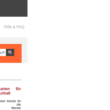
Hilfe & FAQ
narien für
nhalt
ber könnte für
land die
ende Wende