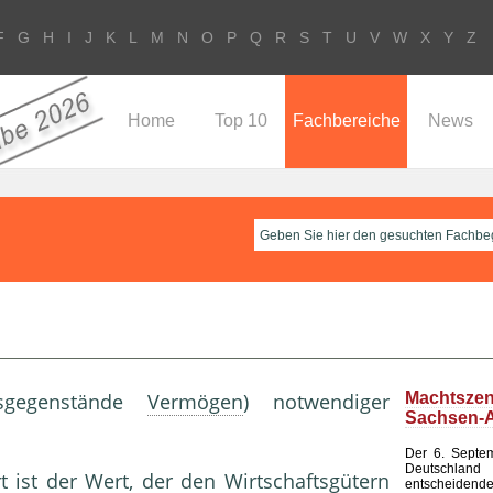
F
G
H
I
J
K
L
M
N
O
P
Q
R
S
T
U
V
W
X
Y
Z
Home
Top 10
Fachbereiche
News
nsgegenstände
Vermögen
) notwendiger
Machtsze
Sachsen-A
Der 6. Septem
Deutsch
t ist der Wert, der den
Wirtschaftsgüter
n
entscheid