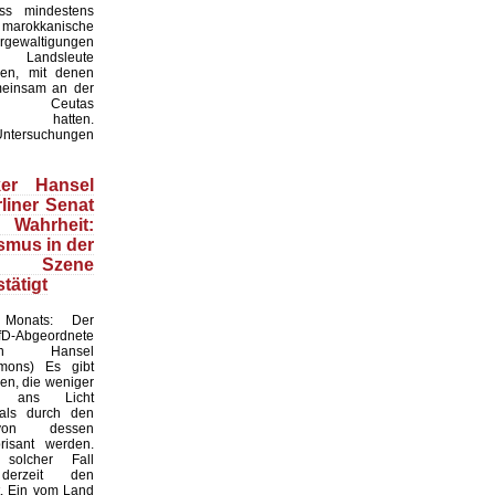
ass mindestens
okkanische
gewaltigungen
 Landsleute
en, mit denen
meinsam an der
n Ceutas
men hatten.
Untersuchungen
iker Hansel
liner Senat
hrheit:
smus in der
n Szene
stätigt
Monats: Der
D-Abgeordnete
stian Hansel
mmons) Es gibt
ren, die weniger
 ans Licht
ls durch den
von dessen
risant werden.
solcher Fall
 derzeit den
t. Ein vom Land