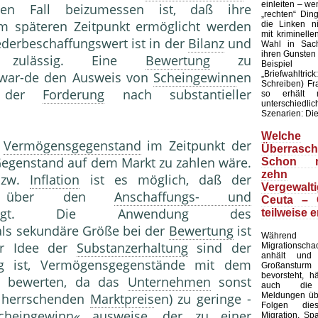
einleiten – wen
n Fall beizumessen ist, daß ihre
„rechten“ Din
m späteren Zeitpunkt ermöglicht werden
die Linken ni
mit kriminell
erbeschaffungswert ist in der
Bilanz
und
Wahl in Sach
ihren Gunsten
zulässig. Eine
Bewertung
zu
Beispie
„Briefwahltric
 war-de den Ausweis von
Scheingewinn
en
Schreiben) F
t der
Forderung
nach substantieller
so erhält 
unterschied
Szenarien: Die 
Welche
n
Vermögensgegenstand
im Zeitpunkt der
Überrasch
 Gegenstand auf dem Markt zu zahlen wäre.
Schon m
zehn
 bzw.
Inflation
ist es möglich, daß der
Vergewalt
wert über den
Anschaffungs- und
Ceuta – 
t. Die Anwendung des
teilweise e
ls sekundäre Größe bei der
Bewertung
ist
Währe
der Idee der
Substanzerhaltung
sind der
Migrationsc
anhält und
ig ist, Vermögensgegenstände mit dem
Großansturm 
bevorsteht, h
u bewerten, da das
Unternehmen
sonst
auch die 
Meldungen übe
n herrschenden
Marktpreis
en) zu geringe -
Folgen die
heingewinn« ausweise, der zu einer
Migration. Sp