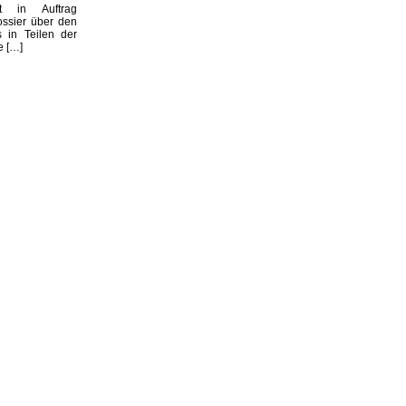
st in Auftrag
ssier über den
s in Teilen der
e […]