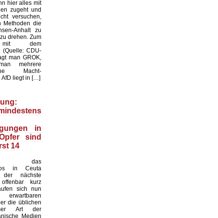
n hier alles mit
gen zugeht und
cht versuchen,
en Methoden die
sen-Anhalt zu
 zu drehen. Zum
l mit dem
k: (Quelle: CDU-
ragt man GROK,
man mehrere
liche Macht-
AfD liegt in […]
ung:
indestens
igungen in
Opfer sind
rst 14
nd das
haos in Ceuta
 der nächste
offenbar kurz
äufen sich nun
erwartbaren
r die üblichen
ser Art der
anische Medien