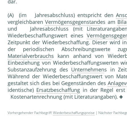
dar.
(A) (im Jahresabschluss) entspricht den
Ansc
vergleichbaren
Vermögensgegenstand
es am
Bila
und Jahresabschluss (mit Literaturangab
Wiederbeschaffungswert eines
Vermögensgege
Zeitpunkt der Wiederbeschaffung. Dieser wird i
der periodischen Abschreibungswerte z
Materialverbrauch
s kann anhand von Wiederbe
Einbeziehung von Wiederbeschaf­fungswerten wi
Substanzaufzehrung des
Unternehmen
s in Zei
Während der Wiederbeschaffungswert von Materia
gestaltet sich dies bei Gegenständen des
Anlage
identische)
Ersatzbeschaffung
in der Regel erst 
Kostenartenrechnung (mit Literaturangaben).
Vorhergehender Fachbegriff:
Wiederbeschaffungspreise
| Nächster Fachbegr