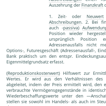
Auszehrung der
Finanzkraft
1. Zeit- oder
Neuwert
Abschreibungen
. 2. Bei fi
auch -
passiva
)
Aufwendun
Position wieder hergest
ursprünglich Position 
Adressenausfalls nicht m
Options-, Futuresgeschäft (Adressenausfall-, Ein
Bank praktisch um den entspr. Eindeckungsauf
Eigenmittelgrundsatz erfasst.
(
Reproduktionskostenwert
) Hilfswert zur Ermi
Wertes. Er wird aus den Verhältnissen de
abgeleitet, indem der Preis ermittelt wird, den 
verbrauchte Vermögensgegenstände in identisch
Wiederbeschaffungswerte unter den —Anscha
stellen sie sowohl im Handels- als auch im Steu