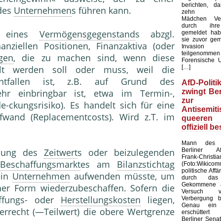
berichten, d
des
Unternehmen
s führen kann.
zehn mar
Mädchen Ver
durch ihre
eines
Vermögensgegenstand
s abzgl.
gemeldet hab
sie zuvor ge
nanziellen Positionen, Finanzaktiva (oder
Invasio
teilgenom
gen
, die zu machen sind, wenn diese
Forensische 
[…]
ellt werden soll oder muss, weil die
entfallen ist, z.B. auf Grund des
AfD-Polit
zwingt Ber
ehr einbringbar ist, etwa im Termin-,
zur Wa
de-ckungsrisiko). Es handelt sich für eine
Antisemiti
wand (Replacementcosts). Wird z.T. im
queere
offiziell be
Mann des 
Berliner Af
ttlung des
Zeitwert
s oder beizulegenden
Frank-Chri
s
Beschaffungsmarkt
es am
Bilanzstichtag
(Foto:Wikico
politische Affä
ein
Unternehmen
aufwenden müsste, um
durch das
Gekommene a
er Form wiederzubeschaffen. Sofern die
Versuch 
ffungs- oder
Herstellungskosten
liegen,
Verbergung b
Genau ein 
errecht (—Teilwert) die obere Wertgrenze
erschüttert
Berliner Sena