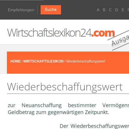
Empfehlungen
A
B
C
D
E
HOME
/
WIRTSCHAFTSLEXIKON
/ Wiederbeschaffungswert
Wiederbeschaffungswert
zur Neuanschaffung bestimmter Vermöge
Geldbetrag zum gegenwärtigen Zeitpunkt.
Der Wiederbeschaffungswer