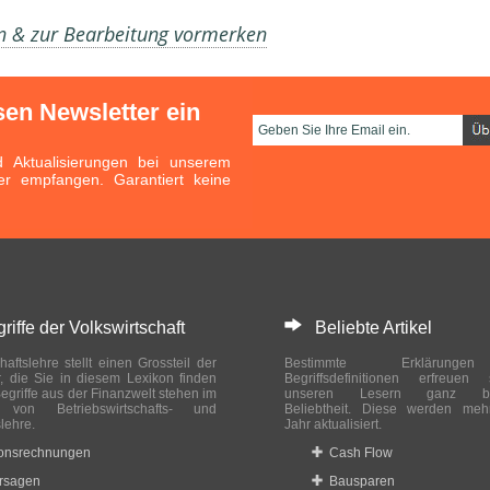
en & zur Bearbeitung vormerken
sen Newsletter ein
Aktualisierungen bei unserem
er empfangen. Garantiert keine
ffe der Volkswirtschaft
Beliebte Artikel
haftslehre stellt einen Grossteil der
Bestimmte Erklärung
r, die Sie in diesem Lexikon finden
Begriffsdefinitionen erfreuen
egriffe aus der Finanzwelt stehen im
unseren Lesern ganz bes
ch von Betriebswirtschafts- und
Beliebtheit. Diese werden meh
slehre.
Jahr aktualisiert.
ionsrechnungen
Cash Flow
rsagen
Bausparen