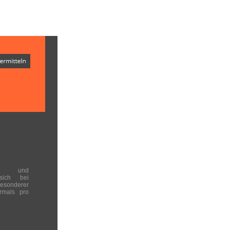
en und
 sich bei
onderer
rmals pro