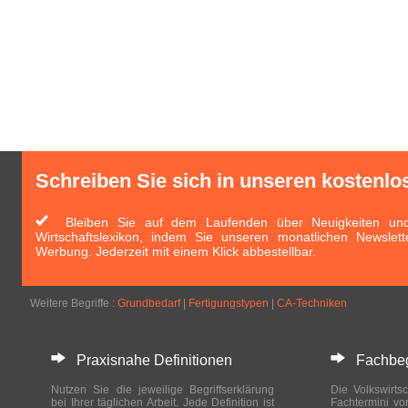
Schreiben Sie sich in unseren kostenlo
Bleiben Sie auf dem Laufenden über Neuigkeiten und 
Wirtschaftslexikon, indem Sie unseren monatlichen Newslett
Werbung. Jederzeit mit einem Klick abbestellbar.
Weitere Begriffe :
Grundbedarf
|
Fertigungstypen
|
CA-Techniken
Praxisnahe Definitionen
Fachbegri
Nutzen Sie die jeweilige Begriffserklärung
Die Volkswirtsc
bei Ihrer täglichen Arbeit. Jede Definition ist
Fachtermini vo