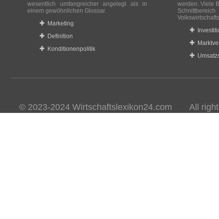
wesentlich umfangreicher angelegt als in
werden. Viele B
einem gewöhnlichen Glossar.
Schnittberei
Volkswirtschaft
Marketing
Investit
Definition
Marktve
Konditionenpolitik
Umsatzs
© 2023-2024 Wirtschaftslexikon24.com All rights