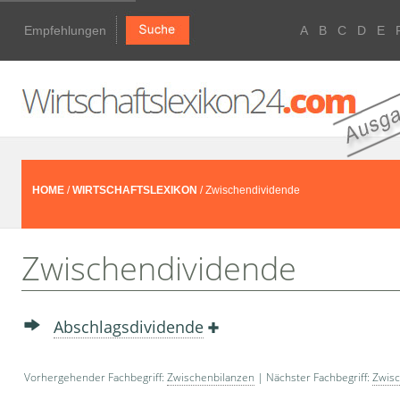
Empfehlungen
A
B
C
D
E
HOME
/
WIRTSCHAFTSLEXIKON
/ Zwischendividende
Zwischendividende
Abschlagsdividende
Vorhergehender Fachbegriff:
Zwischenbilanzen
| Nächster Fachbegriff:
Zwisc