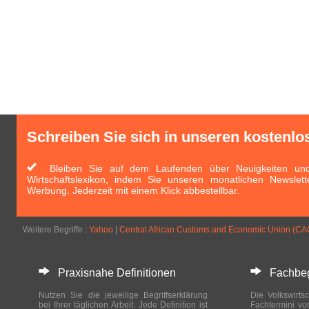
Schreiben Sie sich in unseren kostenlo
Bleiben Sie auf dem Laufenden über Neuigkeiten und 
Wirtschaftslexikon, indem Sie unseren monatlichen Newslett
Werbung. Jederzeit mit einem Klick abbestellbar.
Weitere Begriffe :
Yahoo
|
Central African Customs and Economic Union (C
Praxisnahe Definitionen
Fachbegri
Nutzen Sie die jeweilige Begriffserklärung
Die Volkswirtsc
bei Ihrer täglichen Arbeit. Jede Definition ist
Fachtermini vo