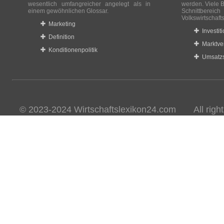
wesentlich umfangreicher angelegt als in
werden. Viele B
einem gewöhnlichen Glossar.
Schnittberei
Volkswirtschaft
Marketing
Investit
Definition
Marktve
Konditionenpolitik
Umsatzs
© 2023-2024 Wirtschaftslexikon24.com All rights