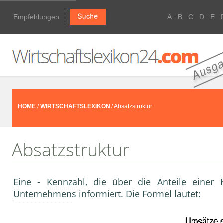
Empfehlungen
A
B
C
D
E
HOME
/
WIRTSCHAFTSLEXIKON
/ Absatzstruktur
Absatzstruktur
Eine -
Kennzahl
, die über die
Anteile
einer 
Unternehmen
s informiert. Die Formel lau­tet: