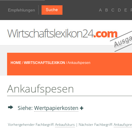
Empfehlungen
A
B
C
D
E
HOME
/
WIRTSCHAFTSLEXIKON
/ Ankaufspesen
Ankaufspesen
Siehe:
Wertpapierkosten
Vorhergehender Fachbegriff:
Ankaufskurs
| Nächster Fachbegriff:
Ankaufspre