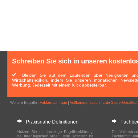
Schreiben Sie sich in unseren kostenlo
Bleiben Sie auf dem Laufenden über Neuigkeiten und 
Wirtschaftslexikon, indem Sie unseren monatlichen Newslett
Werbung. Jederzeit mit einem Klick abbestellbar.
Weitere Begriffe :
Faktornachfrage
|
Vollkompensation
|
Late Stage-Gesellsc
Praxisnahe Definitionen
Fachbegri
Nutzen Sie die jeweilige Begriffserklärung
Die Volkswirtsc
bei Ihrer täglichen Arbeit. Jede Definition ist
Fachtermini vo