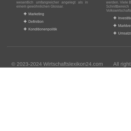
wesentlich umfangreicher angelegt als in
werden. Viele B
einem gewöhnlichen Glossar.
Schnittberei
Volkswirtschaft
Marketing
Investit
Definition
Marktve
Konditionenpolitik
Umsatzs
© 2023-2024 Wirtschaftslexikon24.com All rights