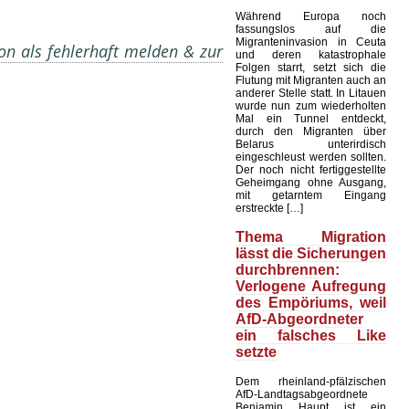
Während Europa noch
fassungslos auf die
Migranteninvasion in Ceuta
on als fehlerhaft melden & zur
und deren katastrophale
Folgen starrt, setzt sich die
Flutung mit Migranten auch an
anderer Stelle statt. In Litauen
wurde nun zum wiederholten
Mal ein Tunnel entdeckt,
durch den Migranten über
Belarus unterirdisch
eingeschleust werden sollten.
Der noch nicht fertiggestellte
Geheimgang ohne Ausgang,
mit getarntem Eingang
erstreckte […]
Thema Migration
lässt die Sicherungen
durchbrennen:
Verlogene Aufregung
des Empöriums, weil
AfD-Abgeordneter
ein falsches Like
setzte
Dem rheinland-pfälzischen
AfD-Landtagsabgeordnete
Benjamin Haupt ist ein