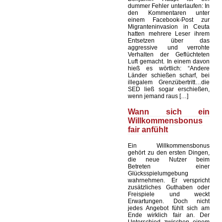
dummer Fehler unterlaufen: In
den Kommentaren unter
einem Facebook-Post zur
Migranteninvasion in Ceuta
hatten mehrere Leser ihrem
Entsetzen über das
aggressive und verrohte
Verhalten der Geflüchteten
Luft gemacht. In einem davon
hieß es wörtlich: “Andere
Länder schießen scharf, bei
illegalem Grenzübertritt…die
SED ließ sogar erschießen,
wenn jemand raus […]
Wann sich ein
Willkommensbonus
fair anfühlt
Ein Willkommensbonus
gehört zu den ersten Dingen,
die neue Nutzer beim
Betreten einer
Glücksspielumgebung
wahrnehmen. Er verspricht
zusätzliches Guthaben oder
Freispiele und weckt
Erwartungen. Doch nicht
jedes Angebot fühlt sich am
Ende wirklich fair an. Der
Unterschied zwischen einem