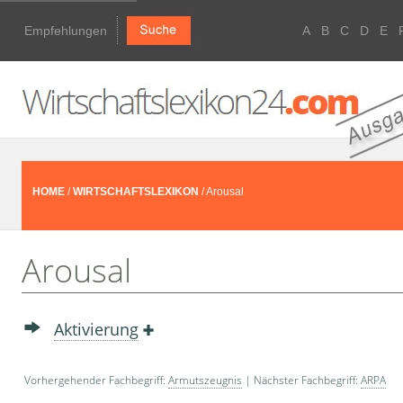
Empfehlungen
A
B
C
D
E
HOME
/
WIRTSCHAFTSLEXIKON
/ Arousal
Arousal
Aktivierung
Vorhergehender Fachbegriff:
Armutszeugnis
| Nächster Fachbegriff:
ARPA