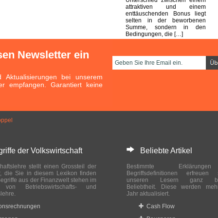
attraktiven und einem
enttäuschenden Bonus liegt
selten in der beworbenen
Summe, sondern in den
Bedingungen, die […]
sen Newsletter ein
Aktualisierungen bei unserem
er empfangen. Garantiert keine
oppel
ffe der Volkswirtschaft
Beliebte Artikel
haftslehre stellt einen Grossteil der
Bestimmte Erklärung
r, die Sie in diesem Lexikon finden
Begriffsdefinitionen erfreuen
egriffe aus der Finanzwelt stehen im
unseren Lesern ganz bes
ch von Betriebswirtschafts- und
Beliebtheit. Diese werden meh
slehre.
Jahr aktualisiert.
ionsrechnungen
Cash Flow