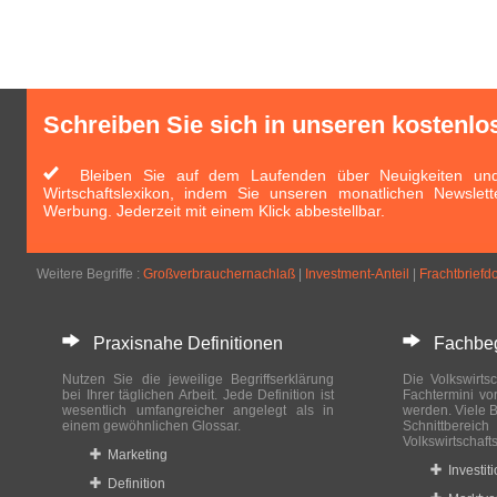
Schreiben Sie sich in unseren kostenlo
Bleiben Sie auf dem Laufenden über Neuigkeiten und 
Wirtschaftslexikon, indem Sie unseren monatlichen Newslett
Werbung. Jederzeit mit einem Klick abbestellbar.
Weitere Begriffe :
Großverbrauchernachlaß
|
Investment-Anteil
|
Frachtbriefd
Praxisnahe Definitionen
Fachbegri
Nutzen Sie die jeweilige Begriffserklärung
Die Volkswirtsc
bei Ihrer täglichen Arbeit. Jede Definition ist
Fachtermini vo
wesentlich umfangreicher angelegt als in
werden. Viele B
einem gewöhnlichen Glossar.
Schnittberei
Volkswirtschaft
Marketing
Investit
Definition