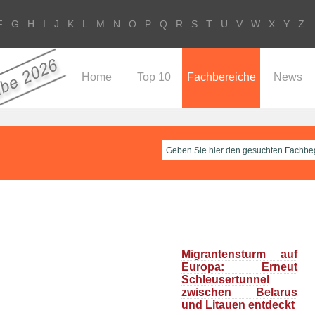
F
G
H
I
J
K
L
M
N
O
P
Q
R
S
T
U
V
W
X
Y
Z
Home
Top 10
Fachbereiche
News
Migrantensturm auf
Europa: Erneut
Schleusertunnel
zwischen Belarus
und Litauen entdeckt