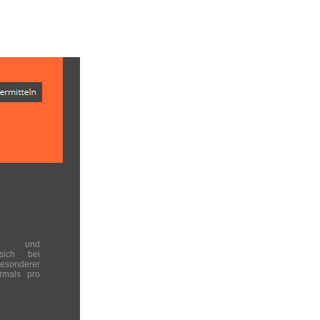
en und
 sich bei
onderer
rmals pro