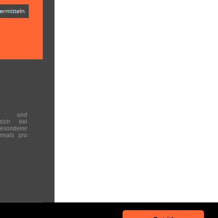
en und
 sich bei
onderer
rmals pro