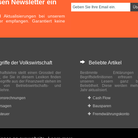
sen Newsletter ein
Aktualisierungen bei unserem
er empfangen. Garantiert keine
ffe der Volkswirtschaft
Beliebte Artikel
haftslehre stellt einen Grossteil der
Bestimmte Erklärung
r, die Sie in diesem Lexikon finden
Begriffsdefinitionen erfreuen
egriffe aus der Finanzwelt stehen im
unseren Lesern ganz bes
ch von Betriebswirtschafts- und
Beliebtheit. Diese werden meh
slehre.
Jahr aktualisiert.
ionsrechnungen
Cash Flow
rsagen
Bausparen
teuer
Fremdwährungskonto