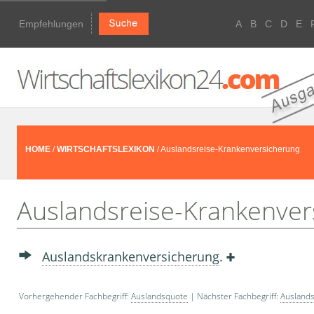
Empfehlungen
A
B
C
D
E
HOME
/
WIRTSCHAFTSLEXIKON
/ Auslandsreise-Krankenversicherung
Auslandsreise-Krankenver
Auslandskrankenversicherung
.
Vorhergehender Fachbegriff:
Auslandsquote
| Nächster Fachbegriff:
Ausland