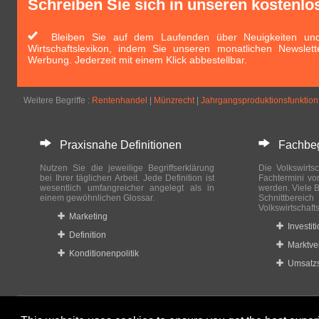
Schreiben Sie sich in unseren kostenlo
Bleiben Sie auf dem Laufenden über Neuigkeiten und 
Wirtschaftslexikon, indem Sie unseren monatlichen Newslett
Werbung. Jederzeit mit einem Klick abbestellbar.
Weitere Begriffe :
Rentenhandel
|
Münzrecht
|
Jahrgangsproduktionsfunktion
Praxisnahe Definitionen
Fachbegri
Nutzen Sie die jeweilige Begriffserklärung
Die Volkswirtsc
bei Ihrer täglichen Arbeit. Jede Definition ist
Fachtermini vo
wesentlich umfangreicher angelegt als in
werden. Viele B
einem gewöhnlichen Glossar.
Schnittberei
Volkswirtschaft
Marketing
Investit
Definition
Marktve
Konditionenpolitik
Umsatzs