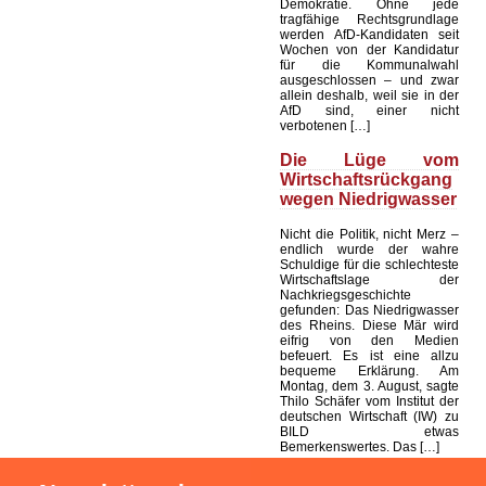
Demokratie. Ohne jede
tragfähige Rechtsgrundlage
werden AfD-Kandidaten seit
Wochen von der Kandidatur
für die Kommunalwahl
ausgeschlossen – und zwar
allein deshalb, weil sie in der
AfD sind, einer nicht
verbotenen […]
Die Lüge vom
Wirtschaftsrückgang
wegen Niedrigwasser
Nicht die Politik, nicht Merz –
endlich wurde der wahre
Schuldige für die schlechteste
Wirtschaftslage der
Nachkriegsgeschichte
gefunden: Das Niedrigwasser
des Rheins. Diese Mär wird
eifrig von den Medien
befeuert. Es ist eine allzu
bequeme Erklärung. Am
Montag, dem 3. August, sagte
Thilo Schäfer vom Institut der
deutschen Wirtschaft (IW) zu
BILD etwas
Bemerkenswertes. Das […]