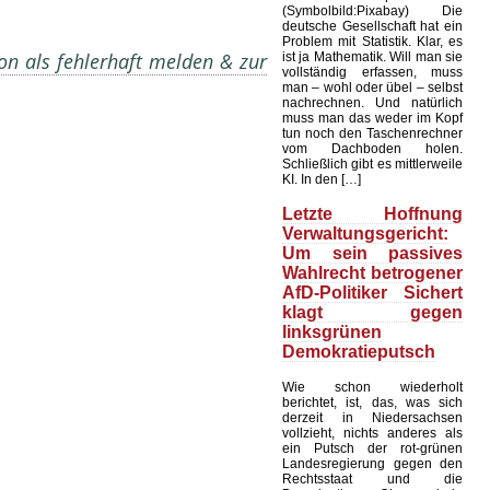
(Symbolbild:Pixabay) Die
deutsche Gesellschaft hat ein
Problem mit Statistik. Klar, es
on als fehlerhaft melden & zur
ist ja Mathematik. Will man sie
vollständig erfassen, muss
man – wohl oder übel – selbst
nachrechnen. Und natürlich
muss man das weder im Kopf
tun noch den Taschenrechner
vom Dachboden holen.
Schließlich gibt es mittlerweile
KI. In den […]
Letzte Hoffnung
Verwaltungsgericht:
Um sein passives
Wahlrecht betrogener
AfD-Politiker Sichert
klagt gegen
linksgrünen
Demokratieputsch
Wie schon wiederholt
berichtet, ist, das, was sich
derzeit in Niedersachsen
vollzieht, nichts anderes als
ein Putsch der rot-grünen
Landesregierung gegen den
Rechtsstaat und die