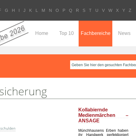
F
G
H
I
J
K
L
M
N
O
P
Q
R
S
T
U
V
W
X
Y
Z
Home
Top 10
Fachbereiche
News
sicherung
Kollabiernde
Medienmärchen –
ANSAGE
sschulden
Münchhausens Erben haben
ihr Handwerk perfektioniert