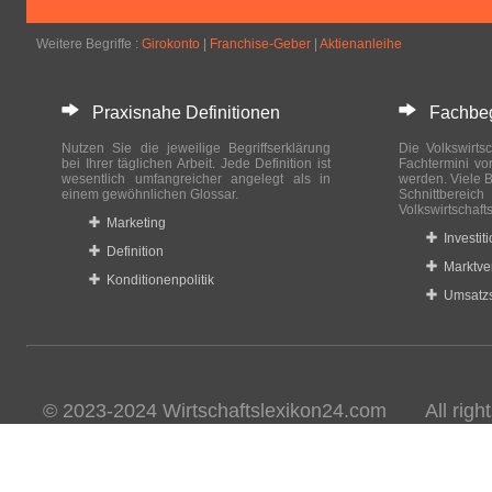
Weitere Begriffe :
Girokonto
|
Franchise-Geber
|
Aktienanleihe
Praxisnahe Definitionen
Fachbegri
Nutzen Sie die jeweilige Begriffserklärung
Die Volkswirtsc
bei Ihrer täglichen Arbeit. Jede Definition ist
Fachtermini vo
wesentlich umfangreicher angelegt als in
werden. Viele B
einem gewöhnlichen Glossar.
Schnittberei
Volkswirtschaft
Marketing
Investit
Definition
Marktve
Konditionenpolitik
Umsatzs
© 2023-2024 Wirtschaftslexikon24.com All rights