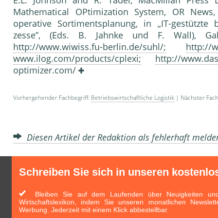
E.L. Johnson and R. Tadei, MacMillan Press L
Mathematical OPtimization System, OR News, 8,
operative Sortimentsplanung, in „IT-gestützte b
zesse”, (Eds. B. Jahnke und F. Wall), Gabl
http://www.wiwiss.fu-berlin.de/suhl/;
http://
www.ilog.com/products/cplexi;
http://www.das
optimizer.com/
Vorhergehender Fachbegriff:
Betriebswirtschaftliche Logistik
| Nächster Fach
Diesen Artikel der Redaktion als fehlerhaft meld
Schreiben Sie sich in unseren kostenlo
Bleiben Sie auf dem Laufenden über Neuigkeiten und 
Wirtschaftslexikon, indem Sie unseren monatlichen Newslett
Werbung. Jederzeit mit einem Klick abbestellbar.