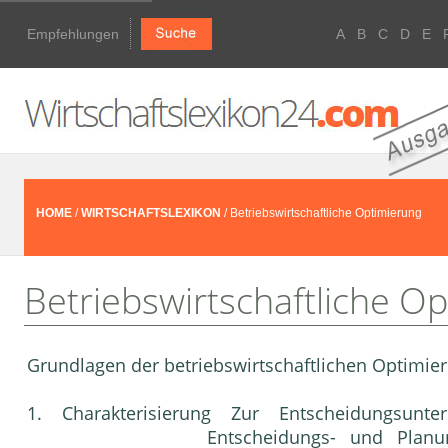
Empfehlungen
A
B
C
D
E
HOME
/
WIRTSCHAFTSLEXIKON
/ Betriebswirtschaftliche Optimierung
Betriebswirtschaftliche O
Grundlagen der betriebswirtschaftlichen Optimie
1. Charakterisierung Zur Entscheidungsunt
Entscheidungs- und
Planu