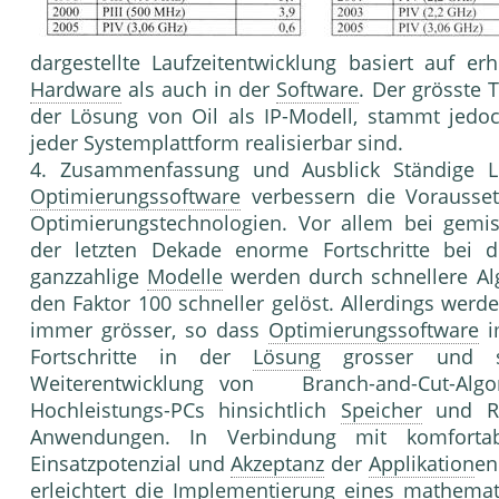
dargestellte Laufzeitentwicklung basiert auf e
Hardware
als auch in der
Software
. Der grösste 
der Lö­sung von Oil als IP-Modell, stammt jedo
jeder Systemplatt­form realisierbar sind.
4. Zusammenfassung und Ausblick Ständige L
Optimierungssoftware
verbessern die Vorausset
Optimierungstechnologien. Vor allem bei gemis
der letzten Dekade enorme Fortschritte bei de
ganzzahlige
Modelle
werden durch schnellere A
den Faktor 100 schneller gelöst. Allerdings wer
immer grösser, so dass
Optimierungssoftware
i
Fortschritte in der
Lösung
gro­sser und s
Weiterentwicklung von Branch-and-Cut-Algori
Hochleistungs-PCs hinsichtlich
Speicher
und Rec
Anwendungen. In Verbindung mit komfortabl
Einsatzpotenzial und
Akzeptanz
der
Applikation
en
erleichtert die
Implementierung
eines mathemati