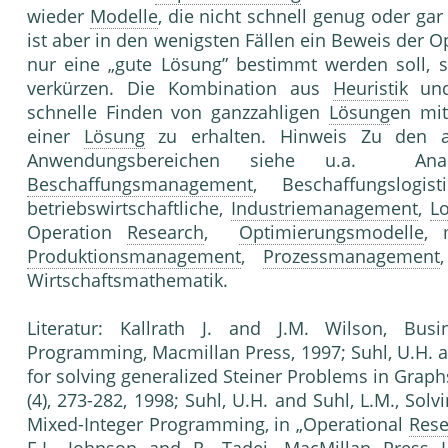
wieder
Modelle
, die nicht schnell genug oder gar
ist aber in den wenigsten Fällen ein Beweis der O
nur eine „gute Lösung” bestimmt werden soll, s
verkür­zen. Die Kombination aus
Heuristik
un
schnelle Finden von ganzzahligen
Lösung
en mit
einer
Lösung
zu erhalten. Hinweis Zu den a
Anwendungsbereichen siehe u.a. Analysem
Beschaffungsmanagement
, Beschaffungslogisti
betriebswirtschaftliche,
Industriemanagement
,
Lo
Operation
Research
,
Optimierungsmodelle
, 
Produktionsmanagement
,
Prozessmanagement
Wirtschaftsmathematik.
Literatur: Kallrath J. and J.M. Wilson, Bus
Programming, Macmillan Press, 1997; Suhl, U.H. a
for solving general­ized Steiner Problems in Grap
(4), 273-282, 1998; Suhl, U.H. and Suhl, L.M., Sol
Mixed-Integer Programming, in „Operational
Rese