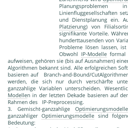
Planungsproble­men 
Linienfluggesellschaften se
und Dienstplanung ein. 
Platzierung
) von Filialsor
signifikante Vorteile. Wäh
hunderttausenden von Vari
Probleme lösen lassen, ist
Obwohl
IP-Modelle
formal 
aufweisen, gehören sie (bis auf Ausnahmen) einer 
Algorithmen bekannt sind. Alle erfolgrei­chen So
basieren auf Branch-and-Bound/Cut­Algorithmen
werden, die sich nur durch verschärfte un
ganzzahlige Variablen unterscheiden. Wesentli
Modelle
n in der letzten Dekade basieren auf d
Rahmen des IP-Preprocessing.
3. Gemischt-ganzzahlige
Optimierungsmodell
ganzzahliger
Optimierungsmodelle
sind folgend
Bedeutung: