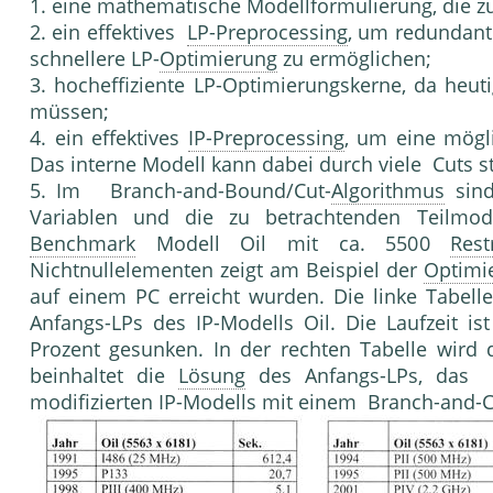
1. eine mathematische Modellformulierung, die z
2. ein effektives
LP-Preprocessing
, um redundant
schnellere LP-
Optimierung
zu ermöglichen;
3. hocheffiziente LP-Optimierungskerne, da heu
müs­sen;
4. ein effektives
IP-Preprocessing
, um eine mögl
Das in­terne Modell kann dabei durch viele Cuts s
5. Im Branch-and-Bound/Cut-
Algorithmus
sind
Variablen und die zu betrachtenden Teilmode
Benchmark
Modell Oil mit ca. 5500
Rest
Nichtnullelementen zeigt am Beispiel der
Optimi
auf einem PC erreicht wurden. Die linke Tabelle
Anfangs-LPs des IP-Modells Oil. Die Lauf­zeit is
Prozent gesunken. In der rechten Tabelle wird d
beinhaltet die
Lösung
des Anfangs-LPs, das 
modifizierten IP-Modells mit einem Branch-and-C