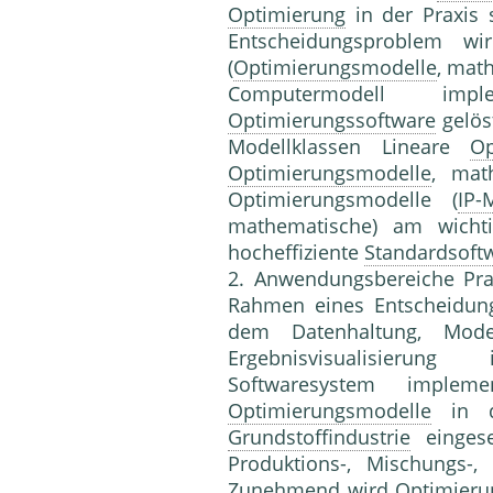
Optimierung
in der Praxis s
Entschei­dungsproblem w
(
Optimierungsmodelle
, mat
Computermodell im
Optimierungssoftware
ge­lös
Modellklassen Lineare
Op
Optimierungsmodelle
, mat
Optimierungs­modelle (
IP-
mathematische) am wicht
hocheffiziente
Standardsoft
2. Anwendungsbereiche Pr
Rahmen eines Entscheidungs
dem Datenhaltung, Model
Ergebnisvisualisierun
Softwaresystem impleme
Optimierungsmodelle
in de
Grundstoffindustrie
eingese
Produktions-, Mischungs-,
Zunehmend wird
Optimieru