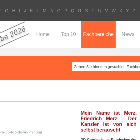
F
G
H
I
J
K
L
M
N
O
P
Q
R
S
T
U
V
W
X
Y
Z
Home
Top 10
Fachbereiche
News
Mein Name ist Merz,
Friedrich Merz – Der
Kanzler ist von sich
selbst berauscht
om-up-top-down-Planung