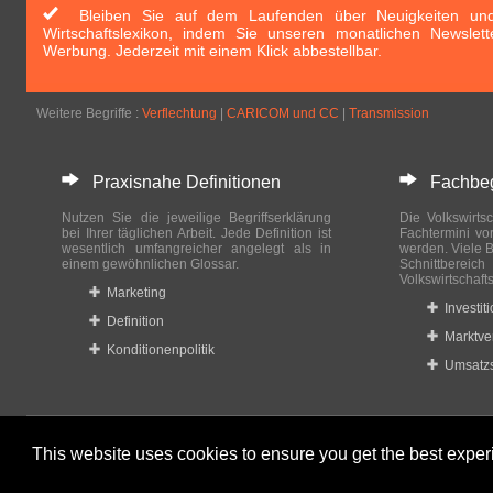
Bleiben Sie auf dem Laufenden über Neuigkeiten und 
Wirtschaftslexikon, indem Sie unseren monatlichen Newslett
Werbung. Jederzeit mit einem Klick abbestellbar.
Weitere Begriffe :
Verflechtung
|
CARICOM und CC
|
Transmission
Praxisnahe Definitionen
Fachbegri
Nutzen Sie die jeweilige Begriffserklärung
Die Volkswirtsc
bei Ihrer täglichen Arbeit. Jede Definition ist
Fachtermini vo
wesentlich umfangreicher angelegt als in
werden. Viele B
einem gewöhnlichen Glossar.
Schnittberei
Volkswirtschaft
Marketing
Investit
Definition
Marktve
Konditionenpolitik
Umsatzs
This website uses cookies to ensure you get the best expe
© 2023-2024 Wirtschaftslexikon24.com All rights