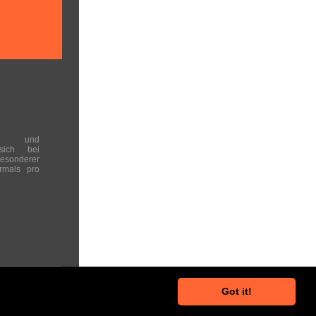
en und
 sich bei
onderer
rmals pro
Got it!
he Hinweise