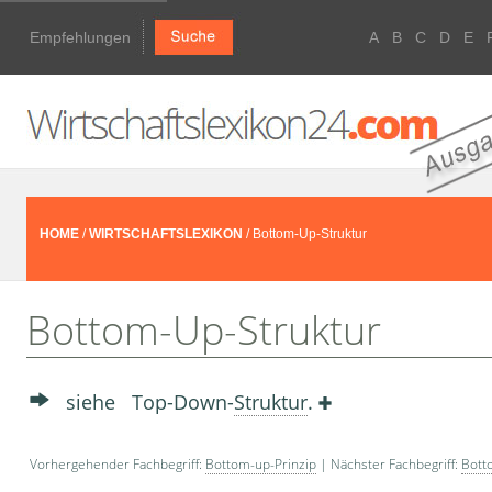
Empfehlungen
A
B
C
D
E
HOME
/
WIRTSCHAFTSLEXIKON
/ Bottom-Up-Struktur
Bottom-Up-Struktur
siehe Top-Down-
Struktur
.
Vorhergehender Fachbegriff:
Bottom-up-Prinzip
| Nächster Fachbegriff:
Bott