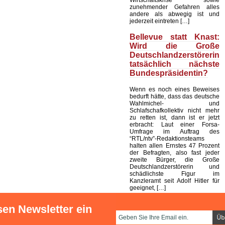
zunehmender Gefahren alles
andere als abwegig ist und
jederzeit eintreten […]
Bellevue statt Knast:
Wird die Große
Deutschlandzerstörerin
tatsächlich nächste
Bundespräsidentin?
Wenn es noch eines Beweises
bedurft hätte, dass das deutsche
Wahlmichel- und
Schlafschafkollektiv nicht mehr
zu retten ist, dann ist er jetzt
erbracht: Laut einer Forsa-
Umfrage im Auftrag des
“RTL/ntv”-Redaktionsteams
halten allen Ernstes 47 Prozent
der Befragten, also fast jeder
zweite Bürger, die Große
Deutschlandzerstörerin und
schädlichste Figur im
Kanzleramt seit Adolf Hitler für
geeignet, […]
sen Newsletter ein