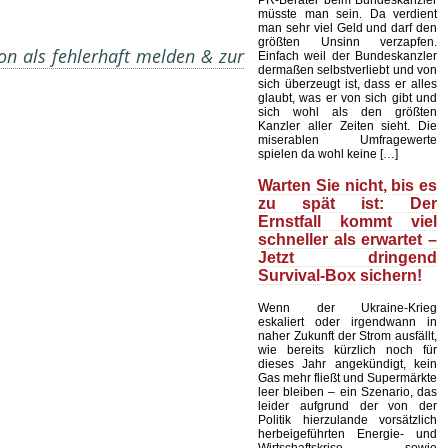
PR-Berater beim Bundeskanzler
müsste man sein. Da verdient
man sehr viel Geld und darf den
größten Unsinn verzapfen.
on als fehlerhaft melden & zur
Einfach weil der Bundeskanzler
dermaßen selbstverliebt und von
sich überzeugt ist, dass er alles
glaubt, was er von sich gibt und
sich wohl als den größten
Kanzler aller Zeiten sieht. Die
miserablen Umfragewerte
spielen da wohl keine […]
Warten Sie nicht, bis es
zu spät ist: Der
Ernstfall kommt viel
schneller als erwartet –
Jetzt dringend
Survival-Box sichern!
Wenn der Ukraine-Krieg
eskaliert oder irgendwann in
naher Zukunft der Strom ausfällt,
wie bereits kürzlich noch für
dieses Jahr angekündigt, kein
Gas mehr fließt und Supermärkte
leer bleiben – ein Szenario, das
leider aufgrund der von der
Politik hierzulande vorsätzlich
herbeigeführten Energie- und
Wirtschaftskrise sowie