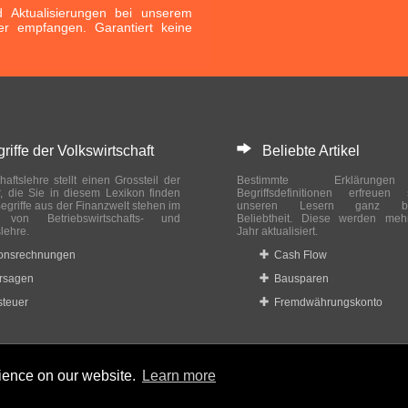
Aktualisierungen bei unserem
er empfangen. Garantiert keine
ffe der Volkswirtschaft
Beliebte Artikel
haftslehre stellt einen Grossteil der
Bestimmte Erklärung
r, die Sie in diesem Lexikon finden
Begriffsdefinitionen erfreuen
egriffe aus der Finanzwelt stehen im
unseren Lesern ganz bes
ch von Betriebswirtschafts- und
Beliebtheit. Diese werden meh
slehre.
Jahr aktualisiert.
ionsrechnungen
Cash Flow
rsagen
Bausparen
teuer
Fremdwährungskonto
rience on our website.
Learn more
 reserved.
Home
|
Datenschutzbestimmungen
|
Impressum
|
Rechtlic