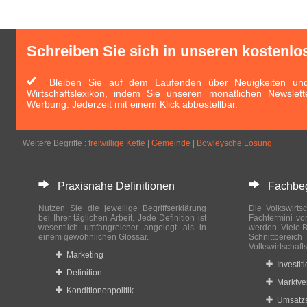
Schreiben Sie sich in unseren kostenlo
Bleiben Sie auf dem Laufenden über Neuigkeiten und 
Wirtschaftslexikon, indem Sie unseren monatlichen Newslett
Werbung. Jederzeit mit einem Klick abbestellbar.
Weitere Begriffe :
freiwillige Kette
|
Gemeinde
|
Bowleysche Lösung
Praxisnahe Definitionen
Fachbegri
Nutzen Sie die jeweilige Begriffserklärung
Die Volkswirtsc
bei Ihrer täglichen Arbeit. Jede Definition ist
Fachtermini vo
wesentlich umfangreicher angelegt als in
werden. Viele B
einem gewöhnlichen Glossar.
Schnittberei
Volkswirtschaft
Marketing
Investit
Definition
Marktve
Konditionenpolitik
Umsatzs