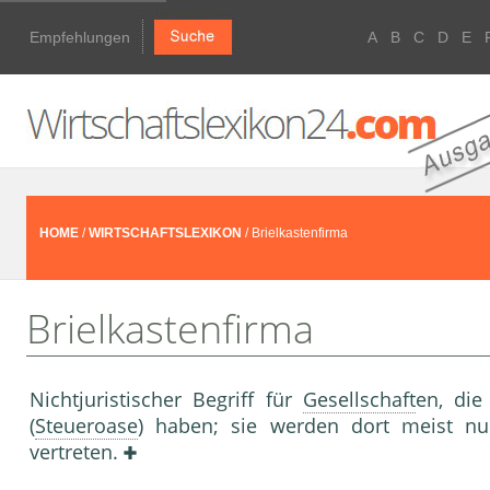
Empfehlungen
A
B
C
D
E
HOME
/
WIRTSCHAFTSLEXIKON
/ Brielkastenfirma
Brielkastenfirma
Nichtjuristischer Begriff für
Gesellschaft
en, die
(
Steueroase
) haben; sie werden dort meist nu
vertreten.