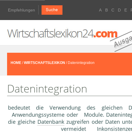
Empfehlungen
A
B
C
D
E
HOME
/
WIRTSCHAFTSLEXIKON
/ Datenintegration
Datenintegration
bedeutet die Verwendung des gleichen Dat
Anwendungssysteme oder Module. Datenintegrat
die gleiche
Datenbank
zugreifen oder Daten unte
vermeidet Inkonsist