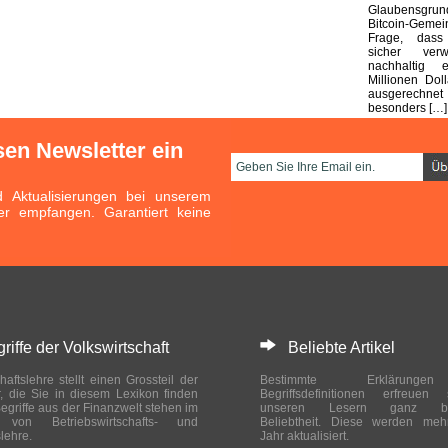
Glaubensgr
Bitcoin-Gem
Frage, dass
sicher ver
nachhaltig e
Millionen Dol
ausgerechnet
besonders […]
sen Newsletter ein
Aktualisierungen bei unserem
er empfangen. Garantiert keine
ffe der Volkswirtschaft
Beliebte Artikel
haftslehre stellt einen Grossteil der
Bestimmte Erklärung
r, die Sie in diesem Lexikon finden
Begriffsdefinitionen erfreuen
egriffe aus der Finanzwelt stehen im
unseren Lesern ganz bes
ch von Betriebswirtschafts- und
Beliebtheit. Diese werden meh
slehre.
Jahr aktualisiert.