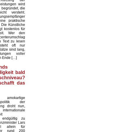
rzung der
eistungen wird
 begründet, die
cht versteht.
tungsempfänger
ne praktische
. Die Künstliche
gt kostenlos für
heit. Wer den
enterumschlag
n Text zu lesen
rsteht oft nur
ätze sind lang,
ungen voller
m Ende […]
nds
igkeit bald
chniveau?
schafft das
okartige
gspolitik der
ung droht nun,
rnationale
it
 endgültig zu
anzminister Lars
ll allein für
ahr rund 200