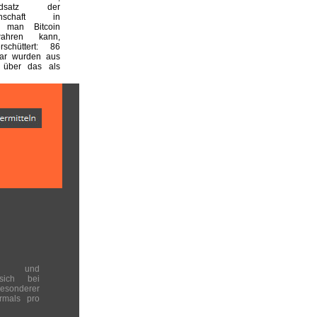
undsatz der
einschaft in
 man Bitcoin
wahren kann,
rschüttert: 86
lar wurden aus
 über das als
en und
 sich bei
onderer
rmals pro