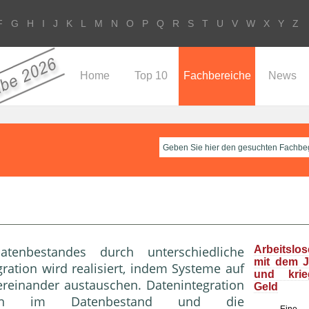
F
G
H
I
J
K
L
M
N
O
P
Q
R
S
T
U
V
W
X
Y
Z
Home
Top 10
Fachbereiche
News
enbestandes durch unterschiedliche
Arbeitslo
mit dem J
ion wird realisiert, indem Systeme auf
und kri
reinander austauschen. Datenintegration
Geld
enzen im Datenbestand und die