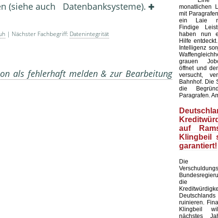
Eine Kü
en (siehe auch Datenbanksysteme).
monatlichen L
mit Paragrafen
ein Laie ni
Findige Leis
uh
| Nächster Fachbegriff:
Datenintegrität
haben nun ei
Hilfe entdeckt
Intelligenz sor
Waffengleich
grauen Jobc
öffnet und de
on als fehlerhaft melden & zur Bearbeitung
versucht, ve
Bahnhof. Die S
die Begründ
Paragrafen. A
Deutschla
Kreditwürd
auf Rams
Klingbeil 
garantiert!
Die am
Verschuldun
Bundesregier
die inte
Kreditwürdigke
Deutschlands
ruinieren. Fin
Klingbeil wi
nächstes J