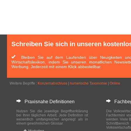
Schreiben Sie sich in unseren kostenlo
Bleiben Sie auf dem Laufenden über Neuigkeiten und 
Wirtschaftslexikon, indem Sie unseren monatlichen Newslett
Werbung. Jederzeit mit einem Klick abbestellbar.
Weitere Begriffe :
Konzernabschluss
|
numerische Taxonomie
|
Online
Praxisnahe Definitionen
Fachbegri
Nutzen Sie die jeweilige Begriffserklärung
Die Volkswirtsc
bei Ihrer täglichen Arbeit. Jede Definition ist
Fachtermini vo
wesentlich umfangreicher angelegt als in
werden. Viele B
einem gewöhnlichen Glossar.
Schnittberei
Volkswirtschaft