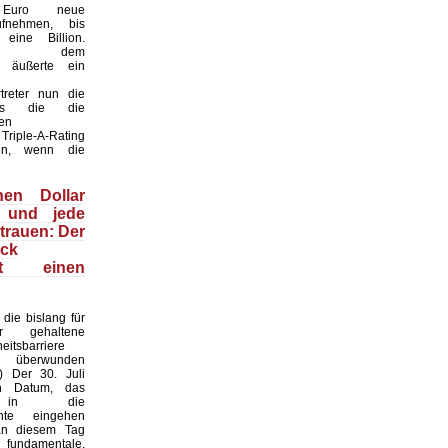
n Euro neue
fnehmen, bis
eine Billion.
ber dem
t“ äußerte ein
treter nun die
ss die die
en
Triple-A-Rating
len, wenn die
nen Dollar
 und jede
trauen: Der
ack
ert einen
die bislang für
ar gehaltene
heitsbarriere
h überwunden
I) Der 30. Juli
n Datum, das
s in die
chte eingehen
an diesem Tag
undamentale,