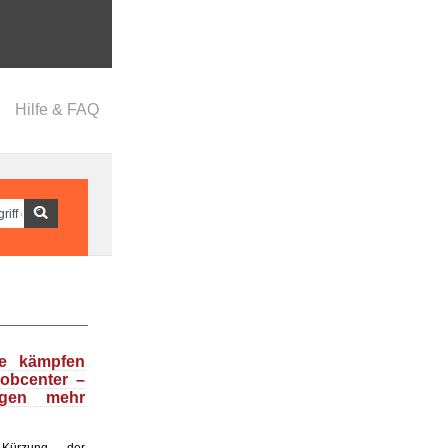
Hilfe & FAQ
se kämpfen
obcenter –
egen mehr