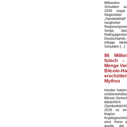
Milliarde
Schulden au
2030 sogar 
Gegenü
„Handelsblat
ranghoher
Regierungsver
Sorge, da
Ratingagentur
Deutschlands 
infrage stel
Schulden […]
86 Millio
futsch –
Menge Ver
Bitcoin-H
erschütt
Mythos
Hacker haben 
unüberwindb
Bitcoin-Sicher
tatsächlic
(Symbolbild:K
2026 ist ei
fraglo
Kryptogeschi
wird. Denn 
wurde der f