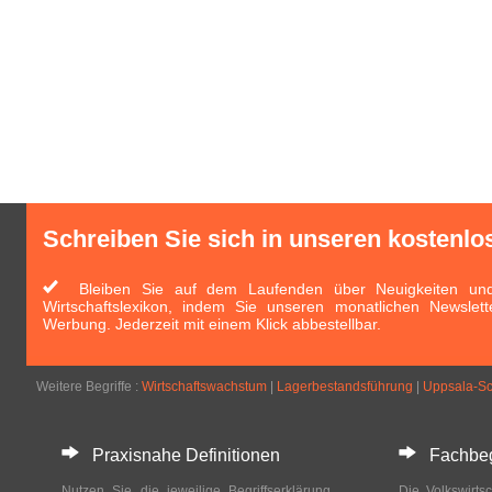
Schreiben Sie sich in unseren kostenlo
Bleiben Sie auf dem Laufenden über Neuigkeiten und 
Wirtschaftslexikon, indem Sie unseren monatlichen Newslett
Werbung. Jederzeit mit einem Klick abbestellbar.
Weitere Begriffe :
Wirtschaftswachstum
|
Lagerbestandsführung
|
Uppsala-Sc
Praxisnahe Definitionen
Fachbegri
Nutzen Sie die jeweilige Begriffserklärung
Die Volkswirtsc