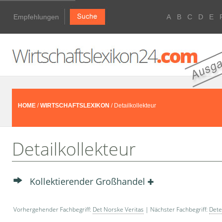
Empfehlungen
A
B
C
D
E
HOME
/
WIRTSCHAFTSLEXIKON
/ Detailkollekteur
Detailkollekteur
Kollektierender Groß­handel
Vorhergehender Fachbegriff:
Det Norske Veritas
| Nächster Fachbegriff:
Dete