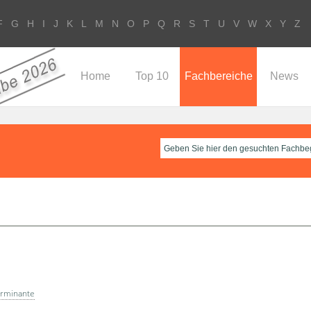
F
G
H
I
J
K
L
M
N
O
P
Q
R
S
T
U
V
W
X
Y
Z
Home
Top 10
Fachbereiche
News
rminante