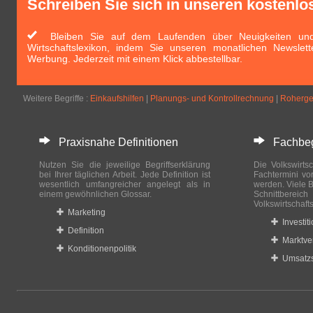
Schreiben Sie sich in unseren kostenlo
Bleiben Sie auf dem Laufenden über Neuigkeiten und 
Wirtschaftslexikon, indem Sie unseren monatlichen Newslett
Werbung. Jederzeit mit einem Klick abbestellbar.
Weitere Begriffe :
Einkaufshilfen
|
Planungs- und Kontrollrechnung
|
Roherge
Praxisnahe Definitionen
Fachbegri
Nutzen Sie die jeweilige Begriffserklärung
Die Volkswirtsc
bei Ihrer täglichen Arbeit. Jede Definition ist
Fachtermini vo
wesentlich umfangreicher angelegt als in
werden. Viele B
einem gewöhnlichen Glossar.
Schnittberei
Volkswirtschaft
Marketing
Investit
Definition
Marktve
Konditionenpolitik
Umsatzs