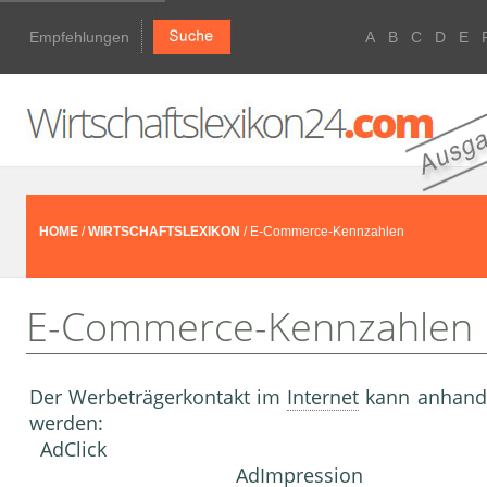
Empfehlungen
A
B
C
D
E
HOME
/
WIRTSCHAFTSLEXIKON
/ E-Commerce-Kennzahlen
E-Commerce-Kennzahlen
Der Werbeträgerkontakt im
Internet
kann anhand 
werden:
AdClick
AdImpression