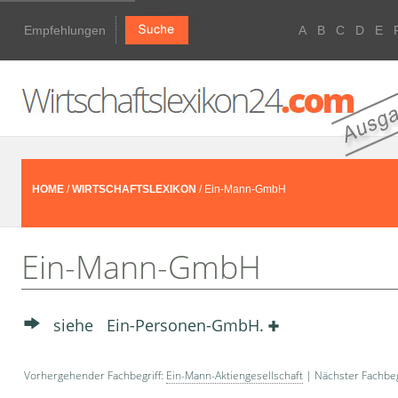
Empfehlungen
A
B
C
D
E
HOME
/
WIRTSCHAFTSLEXIKON
/ Ein-Mann-GmbH
Ein-Mann-GmbH
siehe Ein-Personen-GmbH.
Vorhergehender Fachbegriff:
Ein-Mann-Aktiengesellschaft
| Nächster Fachbeg