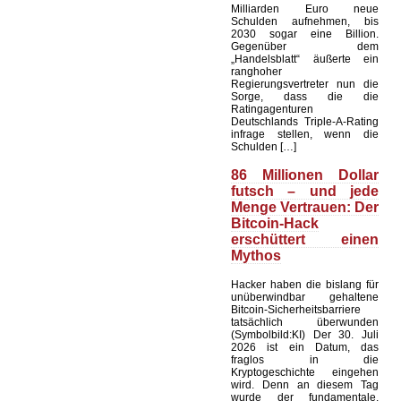
Milliarden Euro neue
Schulden aufnehmen, bis
2030 sogar eine Billion.
Gegenüber dem
„Handelsblatt“ äußerte ein
ranghoher
Regierungsvertreter nun die
Sorge, dass die die
Ratingagenturen
Deutschlands Triple-A-Rating
infrage stellen, wenn die
Schulden […]
86 Millionen Dollar
futsch – und jede
Menge Vertrauen: Der
Bitcoin-Hack
erschüttert einen
Mythos
Hacker haben die bislang für
unüberwindbar gehaltene
Bitcoin-Sicherheitsbarriere
tatsächlich überwunden
(Symbolbild:KI) Der 30. Juli
2026 ist ein Datum, das
fraglos in die
Kryptogeschichte eingehen
wird. Denn an diesem Tag
wurde der fundamentale,