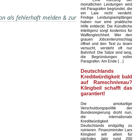
Eine Kürzung der
monatlichen Leistungen wird
mit Paragrafen begründet, die
ein Laie nicht versteht.
on als fehlerhaft melden & zur
Findige Leistungsempfänger
haben nun eine praktische
Hilfe entdeckt. Die Künstliche
Intelligenz sorgt kostenlos für
Waffengleichheit. Wer den
grauen Jobcenterumschlag
öffnet und den Text zu lesen
versucht, versteht oft nur
Bahnhof. Die Sätze sind lang,
die Begründungen voller
Paragrafen. Am Ende […]
Deutschlands
Kreditwürdigkeit bald
auf Ramschniveau?
Klingbeil schafft das
garantiert!
Die amokartige
Verschuldungspolitik der
Bundesregierung droht nun,
die internationale
Kreditwürdigkeit
Deutschlands endgültig zu
ruinieren. Finanzminister Lars
Klingbeil will allein für
nächstes Jahr rund 200