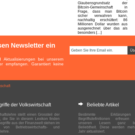
Glaubensgrundsatz der
Bitcoin-Gemeinschaft in
Frage, dass man Bitcoin
sicher verwahren kann,
nachhaltig erschüttert: 86
Millionen Dollar wurden aus
ausgerechnet über das als
besonders […]
sen Newsletter ein
Aktualisierungen bei unserem
er empfangen. Garantiert keine
schaft
ffe der Volkswirtschaft
Beliebte Artikel
haftslehre stellt einen Grossteil der
Bestimmte Erklärung
r, die Sie in diesem Lexikon finden
Begriffsdefinitionen erfreuen
egriffe aus der Finanzwelt stehen im
unseren Lesern ganz bes
ch von Betriebswirtschafts- und
Beliebtheit. Diese werden meh
slehre.
Jahr aktualisiert.