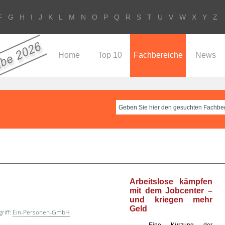
F
G
H
I
J
K
L
M
N
O
P
Q
R
S
T
U
V
W
X
Y
Z
Home
Top 10
Fachbereiche
News
Arbeitslose kämpfen
mit dem Jobcenter –
und kriegen mehr
Geld
riff:
Ein-Personen-GmbH