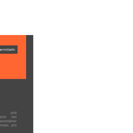
en und
 sich bei
onderer
rmals pro