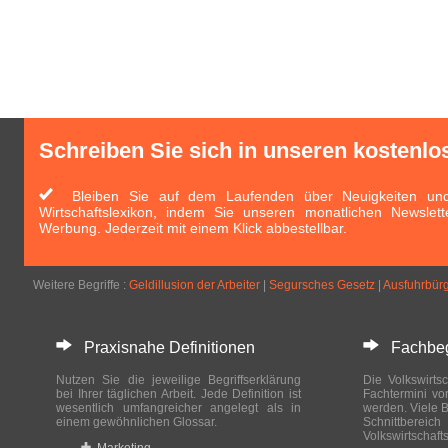
Schreiben Sie sich in unseren kostenlo
Bleiben Sie auf dem Laufenden über Neuigkeiten und 
Wirtschaftslexikon, indem Sie unseren monatlichen Newslett
Werbung. Jederzeit mit einem Klick abbestellbar.
Weitere Begriffe :
Geldillusion der Arbeiter
|
Segursches Gesetz
|
Ausfuhrbürg
Praxisnahe Definitionen
Fachbegri
Nutzen Sie die jeweilige Begriffserklärung
Die Volkswirtsc
bei Ihrer täglichen Arbeit. Jede Definition ist
Fachtermini vo
wesentlich umfangreicher angelegt als in
werden. Viele B
einem gewöhnlichen Glossar.
Schnittberei
Volkswirtschaft