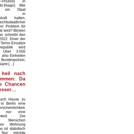
r“-Prozess in
oto:Imago) Wie
f ein Staat
hen in
shaft halten,
htsstaatlicher
ein Problem für
t wird? Blicken
an schreibt den
022. Einer der
Terror-Einsätze
epublik wird
t. Über 3.000
 also Einheiten
espolizei,
lamt […]
 heil nach
ommen: Da
ie Chancen
besser…
nach Hause zu
in Berlin eine
scheinlichkeit.
n nur eine
ichkeit. Die
en Menschen
ihre Wohnung
 ist statistisch
. Nur möchte