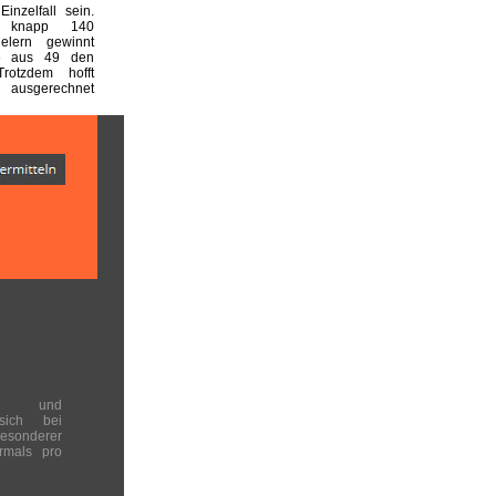
inzelfall sein.
 knapp 140
ielern gewinnt
6 aus 49 den
Trotzdem hofft
, ausgerechnet
en und
 sich bei
onderer
rmals pro