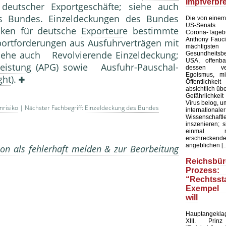
Impfverbr
deutscher Exportgeschäfte; siehe auch
s Bundes. Einzeldeckungen des Bundes
Die von einem
US-Senats ve
ecken für deutsche
Exporteur
e bestimmte
Corona-Tag
Anthony Fauc
xportforde­rungen aus Ausfuhrverträgen mit
mächtigsten
Siehe auch Revolvierende Einzelde­ckung;
Gesundheit
USA, offenba
eistung
(APG) sowie Ausfuhr-Pauschal-
dessen verb
Egoismus, m
ght
).
Öffentlichk
absichtlich üb
Gefährlichke
Virus belog, um
nrisiko
| Nächster Fachbegriff:
Einzeldeckung des Bundes
internatio
Wissensc
inszenieren; 
einmal 
erschreckende
angeblichen [
on als fehlerhaft melden & zur Bearbeitung
Reichsbür
Prozess:
“Rechtss
Exempel 
will
Hauptangekla
XIII. Pri