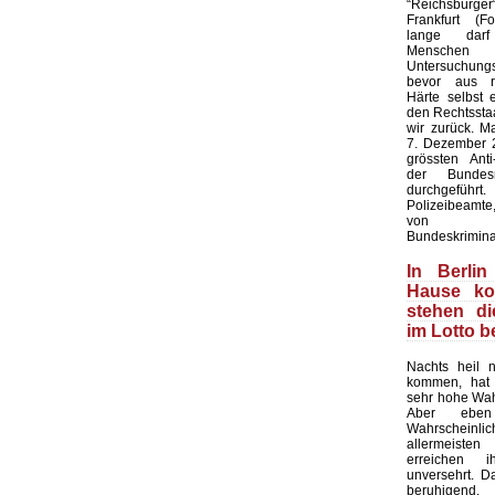
“Reichsbürge
Frankfurt (F
lange dar
Mensc
Untersuchung
bevor aus rec
Härte selbst 
den Rechtsstaa
wir zurück. M
7. Dezember 2
grössten Anti-
der Bundesr
durchgeführ
Polizeibeamte,
von Bund
Bundeskrimina
In Berlin
Hause k
stehen d
im Lotto 
Nachts heil 
kommen, hat 
sehr hohe Wahr
Aber ebe
Wahrscheinl
allermeist
erreichen 
unversehrt. Das
beruhigend