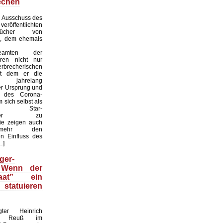
echen
 Ausschuss des
röffentlichten
ebücher von
i, dem ehemals
sbeamten der
ren nicht nur
recherischen
it dem er die
eit jahrelang
er Ursprung und
it des Corona-
 sich selbst als
naler Star-
haftler zu
sie zeigen auch
mehr den
n Einfluss des
…]
ger-
 Wenn der
taat” ein
statuieren
gter Heinrich
nz Reuß im