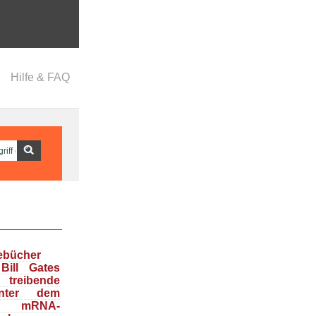
Hilfe & FAQ
ebücher
Bill Gates
treibende
inter dem
en mRNA-