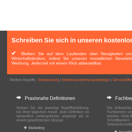
Schreiben Sie sich in unseren kostenlo
Bleiben Sie auf dem Laufenden über Neuigkeiten und 
Wirtschaftslexikon, indem Sie unseren monatlichen Newslett
Werbung. Jederzeit mit einem Klick abbestellbar.
Weitere Begriffe :
Grobplanung
|
Markenausdehnungsstrategie
|
Servicediff
Praxisnahe Definitionen
Fachbegri
Nutzen Sie die jeweilige Begriffserklärung
Die Volkswirtsc
bei Ihrer täglichen Arbeit. Jede Definition ist
Fachtermini vo
wesentlich umfangreicher angelegt als in
werden. Viele B
einem gewöhnlichen Glossar.
Schnittberei
Volkswirtschaft
Marketing