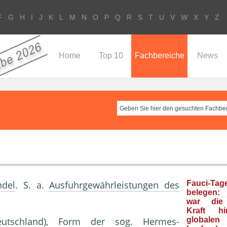
F
G
H
I
J
K
L
M
N
O
P
Q
R
S
T
U
V
W
X
Y
Z
Home
Top 10
Fachbereiche
News
del
. S. a.
Ausfuhrgewährleistungen des
Fauci-Tag
belegen: 
war die 
Kraft h
eutschland), Form der sog.
Hermes-
global