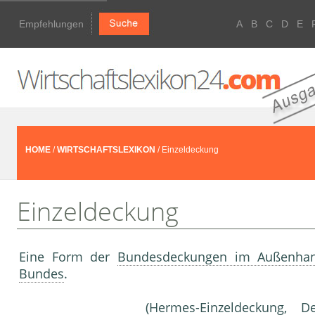
Empfehlungen
A
B
C
D
E
HOME
/
WIRTSCHAFTSLEXIKON
/ Einzeldeckung
Einzeldeckung
Eine Form der
Bundesdeckungen im Außenhan
Bundes
.
(
Hermes-Einzeldeckung
, D