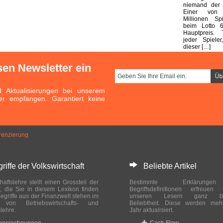
niemand der E
Einer von
Millionen Sp
beim Lotto 
Hauptpreis. 
jeder Spieler
dieser […]
sen Newsletter ein
Aktualisierungen bei unserem
er empfangen. Garantiert keine
erenzierung
ffe der Volkswirtschaft
Beliebte Artikel
haftslehre stellt einen Grossteil der
Bestimmte Erklärung
r, die Sie in diesem Lexikon finden
Begriffsdefinitionen erfreuen
egriffe aus der Finanzwelt stehen im
unseren Lesern ganz bes
ch von Betriebswirtschafts- und
Beliebtheit. Diese werden meh
slehre.
Jahr aktualisiert.