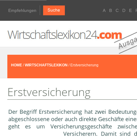
Empfehlungen
A
B
C
D
E
HOME
/
WIRTSCHAFTSLEXIKON
/ Erstversicherung
Erstversicherung
Der Begriff Erstversicherung hat zwei Bedeutun
abgeschlossene oder auch direkte Geschäfte ein
geht es um Versicherungsgeschäfte zwisc
Versicherer
n. Damit sind 