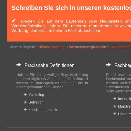
Schreiben Sie sich in unseren kostenlo
Bleiben Sie auf dem Laufenden über Neuigkeiten und 
Wirtschaftslexikon, indem Sie unseren monatlichen Newslett
Werbung. Jederzeit mit einem Klick abbestellbar.
Weitere Begriffe :
Privatplatzierung
|
Unternehmensgrundsätze
|
Selbstbehal
Praxisnahe Definitionen
Fachbegri
Nutzen Sie die jeweilige Begriffserklärung
Die Volkswirtsc
bei Ihrer täglichen Arbeit. Jede Definition ist
Fachtermini vo
wesentlich umfangreicher angelegt als in
werden. Viele B
einem gewöhnlichen Glossar.
Schnittberei
Volkswirtschaft
Marketing
Investit
Definition
Marktve
Konditionenpolitik
Umsatzs