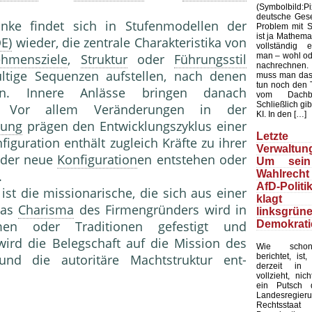
(Symbolbild
deutsche Gesel
anke findet sich in Stufenmodellen der
Problem mit Sta
ist ja Mathemat
E)
wieder, die zentrale Charakteristika von
vollständig 
man – wohl ode
ehmensziele
,
Struktur
oder
Führungsstil
nachrechnen.
ültige Sequenzen aufstellen, nach denen
muss man das
tun noch den 
en. Innere Anlässe brin­gen danach
vom Dachb
Schließlich gib
 Vor allem Veränderungen in der
KI. In den […]
lung
prägen den Entwicklungszyklus einer
Letzte 
iguration enthält zu­gleich Kräfte zu ihrer
Verwaltung
weder neue
Konfiguration
en entstehen oder
Um sein
Wahlrecht
.
AfD-Politi
 ist die missionari­sche, die sich aus einer
klagt
 das
Charisma
des Firmengründers wird in
linksgrün
Demokrati
n oder Traditionen ge­festigt und
 wird die Be­legschaft auf die Mission des
Wie schon
berichtet, ist
und die autoritäre Machtstruktur ent­
derzeit in 
vollzieht, nic
ein Putsch d
Landesregier
Rechtssta