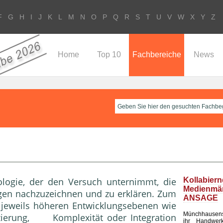
F
G
H
I
J
K
L
M
N
O
P
Q
R
S
T
U
V
W
X
Y
Z
Home
Top 10
Fachbereiche
News
logie, der den Versuch unter­nimmt, die
Kollabier
Medienm
ngen nachzuzeichnen und zu er­klären. Zum
ANSAGE
u jeweils höheren Entwicklungsebenen wie
Münchhausen
zierung
,
Komplexität
oder
Integration
ihr Handwerk 