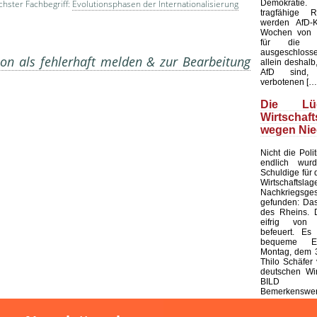
Demokratie
hster Fachbegriff:
Evolutionsphasen der Internationalisierung
tragfähige R
werden AfD-K
Wochen von d
für die K
ausgeschloss
on als fehlerhaft melden & zur Bearbeitung
allein deshalb,
AfD sind, 
verbotenen […
Die L
Wirtschaf
wegen Nie
Nicht die Polit
endlich wur
Schuldige für 
Wirtschaf
Nachkriegsges
gefunden: Das
des Rheins. 
eifrig von
befeuert. Es 
bequeme Er
Montag, dem 3
Thilo Schäfer 
deutschen Wir
BILD
Bemerkenswert