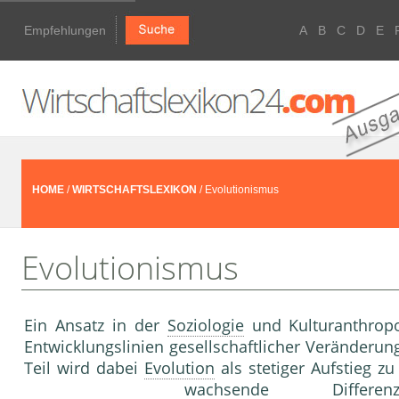
Empfehlungen
A
B
C
D
E
HOME
/
WIRTSCHAFTSLEXIKON
/ Evolutionismus
Evolutionismus
Ein Ansatz in der
Soziologie
und Kulturanthropo
Entwicklungslinien gesellschaftlicher Veränderu
Teil wird dabei
Evolution
als stetiger Aufstieg z
wachsende
Differen