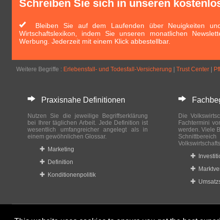
Schreiben Sie sich in unseren kostenlo
Bleiben Sie auf dem Laufenden über Neuigkeiten und 
Wirtschaftslexikon, indem Sie unseren monatlichen Newslett
Werbung. Jederzeit mit einem Klick abbestellbar.
Weitere Begriffe :
Erlebensfall- und Todesfall-Versicherung
|
Trust Center
|
Pf
Praxisnahe Definitionen
Fachbegri
Nutzen Sie die jeweilige Begriffserklärung
Die Volkswirtsc
bei Ihrer täglichen Arbeit. Jede Definition ist
Fachtermini vo
wesentlich umfangreicher angelegt als in
werden. Viele B
einem gewöhnlichen Glossar.
Schnittberei
Volkswirtschaft
Marketing
Investit
Definition
Marktve
Konditionenpolitik
Umsatzs