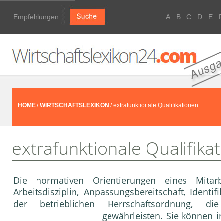
Empfehlungen
A
B
C
D
E
HOME
/
WIRTSCHAFTSLEXIKON
/ extrafunktionale Qualifikationen
extrafunktionale Qualifika
Die normati­ven Orientierungen eines Mitarbe
Arbeitsdisziplin, Anpas­sungsbereitschaft,
Identif
der betrieblichen Herr­schaftsordnung, die
gewährleisten. Sie können in