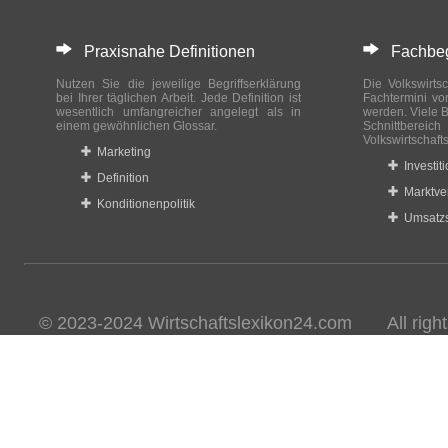
Praxisnahe Definitionen
Fachbegri
Nutzen Sie die jeweilige Begriffserklärung
Die Volkswirtsc
bei Ihrer täglichen Arbeit. Jede Definition ist
Fachtermini vo
wesentlich umfangreicher angelegt als in
werden. Viele B
einem gewöhnlichen Glossar.
Schnittberei
Volkswirtschaft
Marketing
Investit
Definition
Marktve
Konditionenpolitik
Umsatzs
© 2023-2024 Wirtschaftslexikon24.com All rights