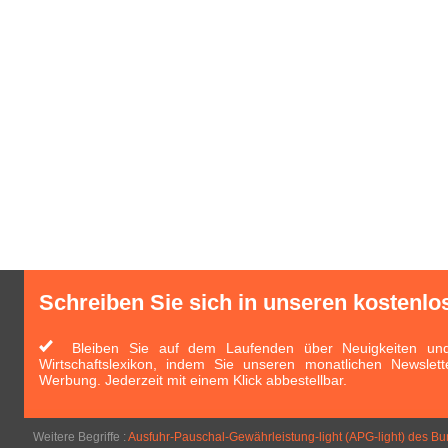
Schreiben Sie sich in unseren kostenlo
Bleiben Sie auf dem Laufenden über Neuigkeiten und 
Wirtschaftslexikon, indem Sie unseren monatlichen Newslett
Werbung. Jederzeit mit einem Klick abbestellbar.
Weitere Begriffe :
Ausfuhr-Pauschal-Gewährleistung-light (APG-light) des B