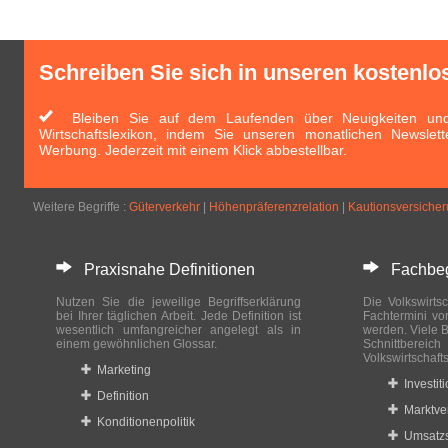
Schreiben Sie sich in unseren kostenlo
Bleiben Sie auf dem Laufenden über Neuigkeiten und 
Wirtschaftslexikon, indem Sie unseren monatlichen Newslett
Werbung. Jederzeit mit einem Klick abbestellbar.
Weitere Begriffe :
Güterverkehr
|
Höhenpräferenzrelation
|
Kautionsversiche
Praxisnahe Definitionen
Fachbegri
Nutzen Sie die jeweilige Begriffserklärung
Die Volkswirtsc
bei Ihrer täglichen Arbeit. Jede Definition ist
Fachtermini vo
wesentlich umfangreicher angelegt als in
werden. Viele B
einem gewöhnlichen Glossar.
Schnittberei
Volkswirtschaft
Marketing
Investit
Definition
Marktve
Konditionenpolitik
Umsatzs