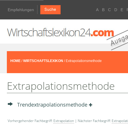
Empfehlungen
A
B
C
D
E
HOME
/
WIRTSCHAFTSLEXIKON
/ Extrapolationsmethode
Extrapolationsmethode
Trendextrapolationsmethode
Vorhergehender Fachbegriff:
Extrapolation
| Nächster Fachbegriff:
Extrapola