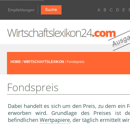
Empfehlungen
A
B
C
D
E
HOME
/
WIRTSCHAFTSLEXIKON
/ Fondspreis
Fondspreis
Dabei handelt es sich um den Preis, zu dem ein F
erworben wird. Grundlage des Preises ist d
befindlichen
Wertpapiere
, der täglich ermittelt wi