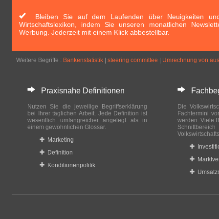
Bleiben Sie auf dem Laufenden über Neuigkeiten und 
Wirtschaftslexikon, indem Sie unseren monatlichen Newslett
Werbung. Jederzeit mit einem Klick abbestellbar.
Weitere Begriffe :
Bankenstatistik
|
steering committee
|
Umrechnung von ausl
Praxisnahe Definitionen
Fachbegri
Nutzen Sie die jeweilige Begriffserklärung
Die Volkswirtsc
bei Ihrer täglichen Arbeit. Jede Definition ist
Fachtermini vo
wesentlich umfangreicher angelegt als in
werden. Viele B
einem gewöhnlichen Glossar.
Schnittberei
Volkswirtschaft
Marketing
Investit
Definition
Marktve
Konditionenpolitik
Umsatzs