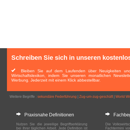
Schreiben Sie sich in unseren kostenlo
Bleiben Sie auf dem Laufenden über Neuigkeiten und 
Wirtschaftslexikon, indem Sie unseren monatlichen Newslett
Werbung. Jederzeit mit einem Klick abbestellbar.
Weitere Begriffe :
sekundäre Federführung
|
Zug-um-zug-geschäft
|
World W
Praxisnahe Definitionen
Fachbegri
Nutzen Sie die jeweilige Begriffserklärung
Die Volkswirtsc
bei Ihrer täglichen Arbeit. Jede Definition ist
Fachtermini vo