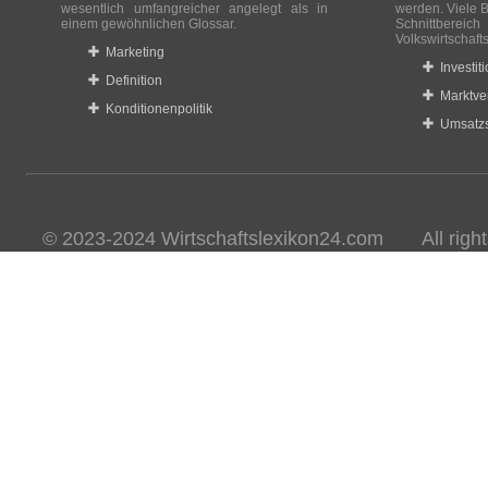
wesentlich umfangreicher angelegt als in
werden. Viele B
einem gewöhnlichen Glossar.
Schnittberei
Volkswirtschaft
Marketing
Investit
Definition
Marktve
Konditionenpolitik
Umsatzs
© 2023-2024 Wirtschaftslexikon24.com All rights