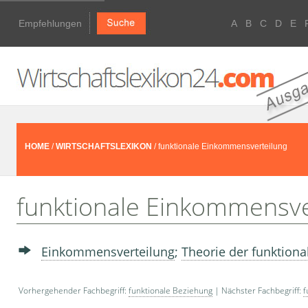
Empfehlungen
A
B
C
D
E
HOME
/
WIRTSCHAFTSLEXIKON
/ funktionale Einkommensverteilung
funktionale Einkommensve
Einkommensverteilung
;
Theorie der funktion
Vorhergehender Fachbegriff:
funktionale Beziehung
| Nächster Fachbegriff:
f