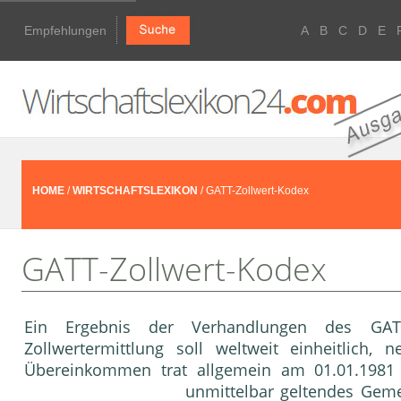
Empfehlungen
A
B
C
D
E
HOME
/
WIRTSCHAFTSLEXIKON
/ GATT-Zollwert-Kodex
GATT-Zollwert-Kodex
Ein Ergebnis der Verhandlungen des GA
Zollwertermittlung soll weltweit einheitlich,
Übereinkommen trat allgemein am 01.01.1981 in
unmittelbar geltendes
Geme