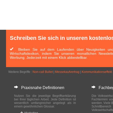
Schreiben Sie sich in unseren kostenlo
Bleiben Sie auf dem Laufenden über Neuigkeiten und 
Wirtschaftslexikon, indem Sie unseren monatlichen Newslett
Werbung. Jederzeit mit einem Klick abbestellbar.
Weitere Begriffe :
Non-call Bullet
|
Messekaufvertrag
|
Kommunikationseffekt
Praxisnahe Definitionen
Fachbegri
Nutzen Sie die jeweilige Begriffserklärung
Die Volkswirtsc
bei Ihrer täglichen Arbeit. Jede Definition ist
Fachtermini vo
wesentlich umfangreicher angelegt als in
werden. Viele B
einem gewöhnlichen Glossar.
Schnittberei
Volkswirtschaft