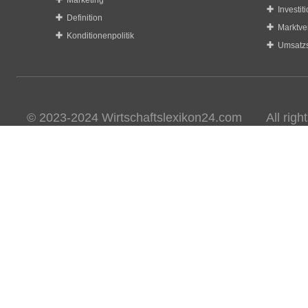
Marketing
Investit
Definition
Marktve
Konditionenpolitik
Umsatzs
© 2023-2024 Wirtschaftslexikon24.com All rights