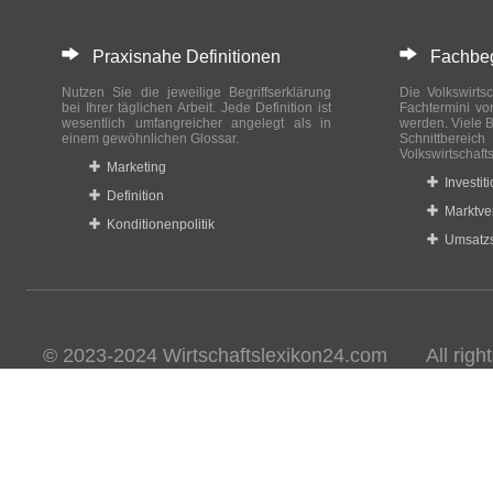
Praxisnahe Definitionen
Fachbegri
Nutzen Sie die jeweilige Begriffserklärung
Die Volkswirtsc
bei Ihrer täglichen Arbeit. Jede Definition ist
Fachtermini vo
wesentlich umfangreicher angelegt als in
werden. Viele B
einem gewöhnlichen Glossar.
Schnittberei
Volkswirtschaft
Marketing
Investit
Definition
Marktve
Konditionenpolitik
Umsatzs
© 2023-2024 Wirtschaftslexikon24.com All rights