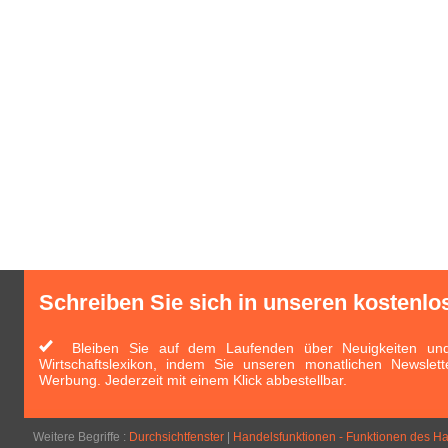
Schreiben Sie sich in unseren kostenlo
Bleiben Sie auf dem Laufenden über Neuigkeiten und 
Wirtschaftslexikon, indem Sie unseren monatlichen Newslett
Werbung. Jederzeit mit einem Klick abbestellbar.
Weitere Begriffe :
Durchsichtfenster
|
Handelsfunktionen - Funktionen des H