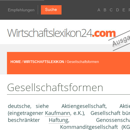
Empfehlungen
A
B
C
D
E
HOME
/
WIRTSCHAFTSLEXIKON
/ Gesellschaftsformen
Gesellschaftsformen
deutsche, siehe Aktiengesellschaft, Aktie
(eingetrage­ner
Kaufmann
, e.K.), Gesellschaft b
beschränkter
Haftung
, Genossenschaft (
Kommanditgesellschaft (KG