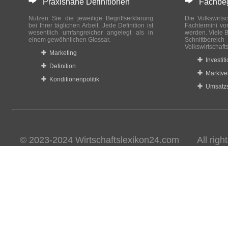
Praxisnahe Definitionen
Fachbegri
Nutzen Sie die jeweilige Begriffserklärung
Die Volkswirtsc
bei Ihrer täglichen Arbeit. Jede Definition ist
Fachtermini vo
wesentlich umfangreicher angelegt als in
werden. Viele B
einem gewöhnlichen Glossar.
Schnittberei
Volkswirtschaft
Marketing
Investit
Definition
Marktve
Konditionenpolitik
Umsatzs
© 2023-2024 Wirtschaftslexikon24.com All rights