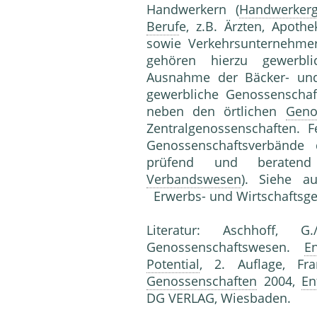
Handwerkern (
Handwerkerg
Beruf
e, z.B. Ärzten, Apoth
sowie Verkehrsunternehmern
gehören hierzu gewerb
Ausnahme der Bäcker- und
gewerbliche Genossenschaft
neben den örtlichen
Geno
Zent­ralgenossenschaften. 
Genossenschaftsverbände
prüfend und beraten
Verbandswesen
). Siehe
Erwerbs- und Wirtschaftsgen
Literatur: Aschhoff, 
Genossenschaftswesen.
E
Potential
, 2. Auflage, Fr
Genossenschaften
2004,
En
DG VERLAG, Wiesbaden.