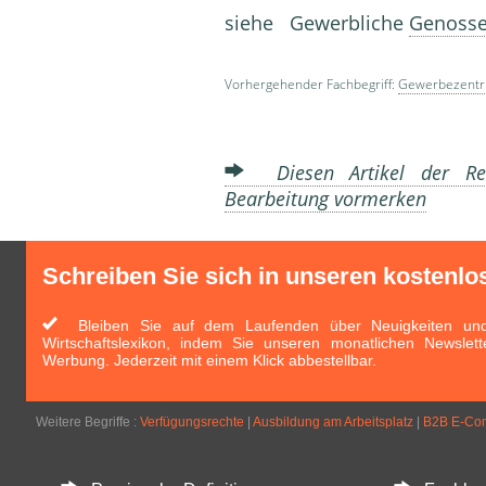
siehe Gewerbliche
Genosse
Vorhergehender Fachbegriff:
Gewerbezent
Diesen Artikel der Red
Bearbeitung vormerken
Schreiben Sie sich in unseren kostenlo
Bleiben Sie auf dem Laufenden über Neuigkeiten und 
Wirtschaftslexikon, indem Sie unseren monatlichen Newslett
Werbung. Jederzeit mit einem Klick abbestellbar.
Weitere Begriffe :
Verfügungsrechte
|
Ausbildung am Arbeitsplatz
|
B2B E-Co