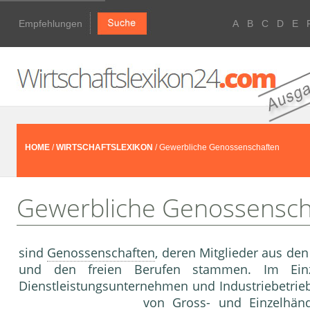
Empfehlungen
A
B
C
D
E
HOME
/
WIRTSCHAFTSLEXIKON
/ Gewerbliche Genossenschaften
Gewerbliche Genossensch
sind
Genossenschaften
, deren Mitglieder aus de
und den freien Berufen stammen. Im Ein
Dienstleistungsunternehmen und Indust­riebetrieb
von Gross- und Einzelhändl