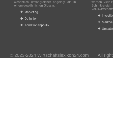
wesentlich umfangreicher angelegt als in
werden. Viele B
einem gewöhnlichen Glossar.
Schnittberei
Volkswirtschaft
Marketing
Investit
Definition
Marktve
Konditionenpolitik
Umsatzs
© 2023-2024 Wirtschaftslexikon24.com All rights