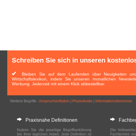
Schreiben Sie sich in unseren kostenlo
Bleiben Sie auf dem Laufenden über Neuigkeiten und 
Wirtschaftslexikon, indem Sie unseren monatlichen Newslett
Werbung. Jederzeit mit einem Klick abbestellbar.
Weitere Begriffe :
Anspruchsinflation
|
Physiokratie
|
Informationsökonomie
Praxisnahe Definitionen
Fachbegri
Nutzen Sie die jeweilige Begriffserklärung
Die Volkswirtsc
bei Ihrer täglichen Arbeit. Jede Definition ist
Fachtermini vo