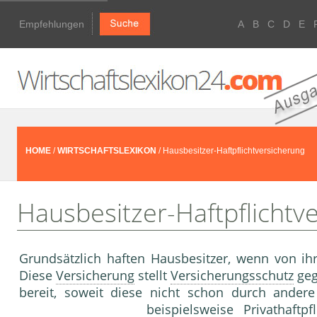
Empfehlungen
A
B
C
D
E
HOME
/
WIRTSCHAFTSLEXIKON
/ Hausbesitzer-Haftpflichtversicherung
Hausbesitzer-Haftpflichtv
Grundsätzlich haften Hausbesitzer, wenn von ih
Diese
Versicherung
stellt
Versicherungsschutz
geg
bereit, soweit diese nicht schon durch ander
beispielsweise Privathaft