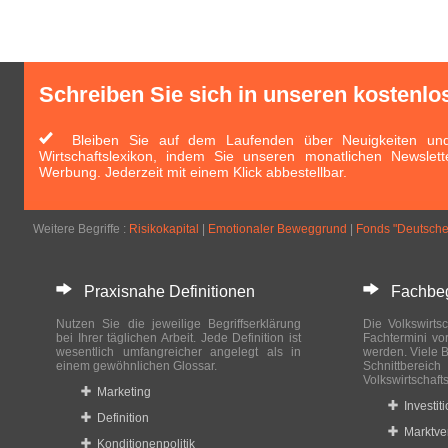
Schreiben Sie sich in unseren kostenlo
Bleiben Sie auf dem Laufenden über Neuigkeiten und 
Wirtschaftslexikon, indem Sie unseren monatlichen Newslett
Werbung. Jederzeit mit einem Klick abbestellbar.
Weitere Begriffe :
Risikokapital
|
Emotionaler Beweggrund
|
Fonds "Deutsche 
Praxisnahe Definitionen
Fachbegri
Nutzen Sie die jeweilige Begriffserklärung
Die Volkswirtsc
bei Ihrer täglichen Arbeit. Jede Definition ist
Fachtermini vo
wesentlich umfangreicher angelegt als in
werden. Viele B
einem gewöhnlichen Glossar.
Schnittberei
Volkswirtschaft
Marketing
Investit
Definition
Marktve
Konditionenpolitik