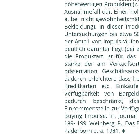
höherwertigen
Produkte
n (z
Aus­nahmefall dar. Einen ho
a. bei nicht gewohn­heitsm
Bekleidung). In dieser Pro
Unter­suchungen bis etwa 50
der Anteil von Im­pulskäuf
deutlich darunter liegt (be
die Produktart ist für das
Stärke der am Verkaufs­or
präsentation, Geschäftsaus
dadurch er­leichtert, dass 
Kreditkarten
etc. Einkäufe
Verfügbar­keit von
Bargeld
dadurch beschränkt, da
Einkommensteile zur Verfü
Buying Impulse, in: Jour­n
189- 199. Weinberg, P., Das
Paderborn u. a. 1981.