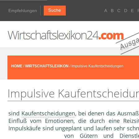
Empfehlungen
A
B
C
D
E
HOME
/
WIRTSCHAFTSLEXIKON
/ Impulsive Kaufentscheidungen
Impulsive Kaufentscheidu
sind
Kaufentscheidungen
, bei denen das Ausmaß
Einfluß vom Emotionen, die durch eine Reizsit
Impulskäufe sind ungeplant und laufen sehr schne
von Gü­tern und
Dienstl